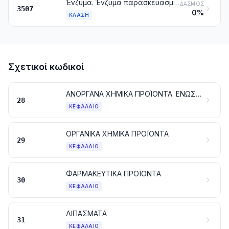
Ένζυμα. Ένζυμα παρασκευασμένα, που δεν κατονομάζονται ούτε περιλαμβάνονται αλλού
ΔΑΣΜΌΣ
3507
0%
ΚΛΆΣΗ
Σχετικοί κωδικοί
ΑΝΟΡΓΑΝΑ ΧΗΜΙΚΑ ΠΡΟΪΟΝΤΑ. ΕΝΩΣΕΙΣ ΑΝΟΡΓΑΝΕΣ Ή ΟΡΓΑΝΙΚΕΣ ΤΩΝ ΠΟΛΥΤΙΜΩΝ ΜΕΤΑΛΛΩΝ, ΤΩΝ ΡΑΔΙΕΝΕΡΓΩΝ ΣΤΟΙΧΕΙΩΝ, ΤΩΝ ΜΕΤΑΛΛΩΝ ΤΩΝ ΣΠΑΝΙΩΝ ΓΑΙΩΝ Ή ΤΩΝ ΙΣΟΤΟΠΩΝ
28
ΚΕΦΆΛΑΙΟ
ΟΡΓΑΝΙΚΑ ΧΗΜΙΚΑ ΠΡΟΪΟΝΤΑ
29
ΚΕΦΆΛΑΙΟ
ΦΑΡΜΑΚΕΥΤΙΚΑ ΠΡΟΪΟΝΤΑ
30
ΚΕΦΆΛΑΙΟ
ΛΙΠΑΣΜΑΤΑ
31
ΚΕΦΆΛΑΙΟ