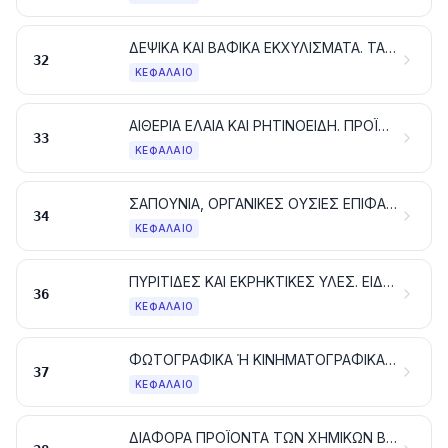
ΔΕΨΙΚΑ ΚΑΙ ΒΑΦΙΚΑ ΕΚΧΥΛΙΣΜΑΤΑ. ΤΑΝΝΙΝΕΣ ΚΑΙ ΤΑ ΠΑΡΑΓΩΓΑ ΤΟΥΣ. ΧΡΩΣΤΙΚΑ ΚΑΙ ΑΛΛΕΣ ΧΡΩΣΤΙΚΕΣ ΥΛΕΣ, ΧΡΩΜΑΤΑ ΕΠΙΧΡΙΣΗΣ ΚΑΙ ΒΕΡΝΙΚΙΑ. ΜΑΣΤΙΧΕΣ (ΣΤΟΚΟΙ). ΜΕΛΑΝΙΑ
32
ΚΕΦΆΛΑΙΟ
ΑΙΘΕΡΙΑ ΕΛΑΙΑ ΚΑΙ ΡΗΤΙΝΟΕΙΔΗ. ΠΡΟΪΟΝΤΑ ΑΡΩΜΑΤΟΠΟΙΙΑΣ Ή ΚΑΛΛΩΠΙΣΜΟΥ ΠΑΡΑΣΚΕΥΑΣΜΕΝΑ ΚΑΙ ΚΑΛΛΥΝΤΙΚΑ ΠΑΡΑΣΚΕΥΑΣΜΑΤΑ
33
ΚΕΦΆΛΑΙΟ
ΣΑΠΟΥΝΙΑ, ΟΡΓΑΝΙΚΕΣ ΟΥΣΙΕΣ ΕΠΙΦΑΝΕΙΑΚΗΣ ΔΡΑΣΗΣ, ΠΑΡΑΣΚΕΥΑΣΜΑΤΑ ΓΙΑ ΠΛΥΣΙΜΟ (ΑΛΙΣΙΒΕΣ), ΠΑΡΑΣΚΕΥΑΣΜΑΤΑ ΛΙΠΑΝΤΙΚΑ, ΚΕΡΙΑ ΤΕΧΝΗΤΑ, ΚΕΡΙΑ ΠΑΡΑΣΚΕΥΑΣΜΕΝΑ, ΠΡΟΪΟΝΤΑ ΣΥΝΤΗΡΗΣΗΣ, ΚΕΡΙΑ ΚΑΙ ΠΑΡΟΜΟΙΑ ΕΙΔΗ, ΠΑΣΤΕΣ ΓΙΑ ΠΡΟΠΛΑΣΜΑΤΑ, «ΚΕΡΙΑ ΓΙΑ ΤΗΝ ΟΔΟΝΤΟΤΕΧΝΙΚΗ» ΚΑΙ ΣΥΝΘΕΣΕΙΣ ΓΙΑ ΤΗΝ ΟΔΟΝΤΟΤΕΧΝΙΚΗ ΜΕ ΒΑΣΗ ΤΟΝ ΓΥΨΟ
34
ΚΕΦΆΛΑΙΟ
ΠΥΡΙΤΙΔΕΣ ΚΑΙ ΕΚΡΗΚΤΙΚΕΣ ΥΛΕΣ. ΕΙΔΗ ΠΥΡΟΤΕΧΝΙΑΣ. ΣΠΙΡΤΑ. ΠΥΡΟΦΟΡΙΚΑ ΚΡΑΜΑΤΑ. ΕΥΦΛΕΚΤΕΣ ΥΛΕΣ
36
ΚΕΦΆΛΑΙΟ
ΦΩΤΟΓΡΑΦΙΚΑ Ή ΚΙΝΗΜΑΤΟΓΡΑΦΙΚΑ ΠΡΟΪΟΝΤΑ
37
ΚΕΦΆΛΑΙΟ
ΔΙΑΦΟΡΑ ΠΡΟΪΟΝΤΑ ΤΩΝ ΧΗΜΙΚΩΝ ΒΙΟΜΗΧΑΝΙΩΝ