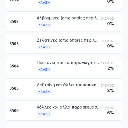
0%
ΚΛΆΣΗ
Αλβουμίνες (στις οποίες περιλαμβάνονται και τα συμπυκνώματα δύο ή περισσότερων πρωτεΐνων ορού γάλακτος που περιέχουν, κατά βάρος που μετριέται σε ξερή ύλη, περισσότερο από 80 % πρωτεΐνες ορού γάλακτος), αλβουμινικά άλατα και άλλα
ΔΑΣΜΌΣ
3502
0%
ΚΛΆΣΗ
Ζελατίνες (στις οποίες περιλαμβάνονται και εκείνες που παρουσιάζονται σε φύλλα με σχήμα τετράγωνο ή ορθογώνιο, έστω και αν είναι κατεργασμένα επιφανειακά ή χρωματισμένα) και τα παράγωγά τους. Ψαρόκολλα. Άλλες κόλλες ζωικής προέλευσης, με εξαίρεση τις κόλλες καζεΐνης της κλάσης 3501
ΔΑΣΜΌΣ
3503
0%
ΚΛΆΣΗ
Πεπτόνες και τα παράγωγά τους. Άλλες πρωτεϊνικές ύλες και τα παράγωγά τους, που δεν κατονομάζονται ούτε περιλαμβάνονται αλλού. Σκόνη δέρματος, κατεργασμένη ή μη με χρώμιο
ΔΑΣΜΌΣ
3504
2%
ΚΛΆΣΗ
Δεξτρίνη και άλλα τροποποιημένα άμυλα κάθε είδους (π.χ. τα προζελατινοποιημένα ή εστεροποιημένα άμυλα κάθε είδους). Κόλλες με βάση τα άμυλα κάθε είδους, τη δεξτρίνη ή άλλα τροποποιημένα άμυλα κάθε είδους
ΔΑΣΜΌΣ
3505
8%
ΚΛΆΣΗ
Κόλλες και άλλα παρασκευασμένα συγκολλητικά, που δεν κατονομάζονται ούτε περιλαμβάνονται αλλού. Προϊόντα κάθε είδους για να χρησιμοποιηθούν ως κόλλες ή ως συγκολλητικά, συσκευασμένα για τη λιανική πώληση ως κόλλες ή συγκολλητικά, καθαρού βάρους που δεν υπερβαίνει το 1 kg
ΔΑΣΜΌΣ
3506
6%
ΚΛΆΣΗ