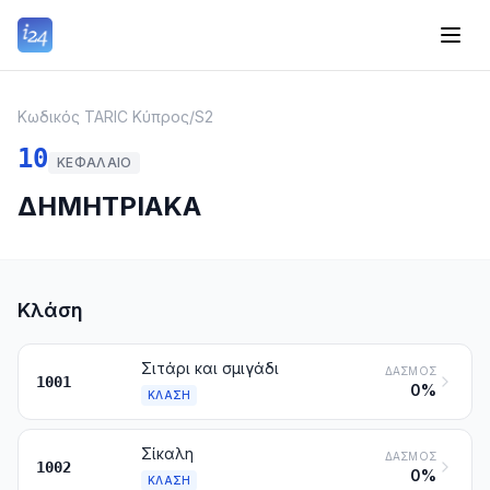
Κωδικός TARIC Κύπρος
/
S2
10
ΚΕΦΆΛΑΙΟ
ΔΗΜΗΤΡΙΑΚΑ
Κλάση
Σιτάρι και σμιγάδι
ΔΑΣΜΌΣ
1001
0%
ΚΛΆΣΗ
Σίκαλη
ΔΑΣΜΌΣ
1002
0%
ΚΛΆΣΗ