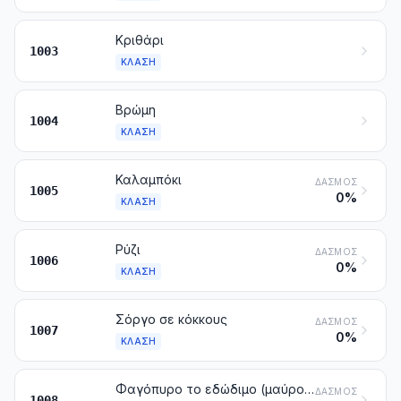
Κριθάρι
1003
ΚΛΆΣΗ
Βρώμη
1004
ΚΛΆΣΗ
Καλαμπόκι
ΔΑΣΜΌΣ
1005
0%
ΚΛΆΣΗ
Ρύζι
ΔΑΣΜΌΣ
1006
0%
ΚΛΆΣΗ
Σόργο σε κόκκους
ΔΑΣΜΌΣ
1007
0%
ΚΛΆΣΗ
Φαγόπυρο το εδώδιμο (μαύρο σιτάρι), κεχρί και κεχρί το μακρό. Άλλα δημητριακά
ΔΑΣΜΌΣ
1008