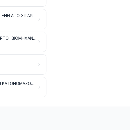
ΤΕΝΗ ΑΠΟ ΣΙΤΑΡΙ
ΣΠΕΡΜΑΤΑ ΚΑΙ ΚΑΡΠΟΙ ΕΛΑΙΩΔΕΙΣ. ΣΠΕΡΜΑΤΑ, ΣΠΟΡΟΙ ΚΑΙ ΔΙΑΦΟΡΟΙ ΚΑΡΠΟΙ. ΒΙΟΜΗΧΑΝΙΚΑ ΚΑΙ ΦΑΡΜΑΚΕΥΤΙΚΑ ΦΥΤΑ. ΑΧΥΡΑ ΚΑΙ ΧΟΡΤΟΝΟΜΕΣ
ΠΛΕΚΤΙΚΕΣ ΥΛΕΣ ΚΑΙ ΑΛΛΑ ΠΡΟΪΟΝΤΑ ΦΥΤΙΚΗΣ ΠΡΟΕΛΕΥΣΗΣ, ΠΟΥ ΔΕΝ ΚΑΤΟΝΟΜΑΖΟΝΤΑΙ ΟΥΤΕ ΠΕΡΙΛΑΜΒΑΝΟΝΤΑΙ ΑΛΛΟΥ