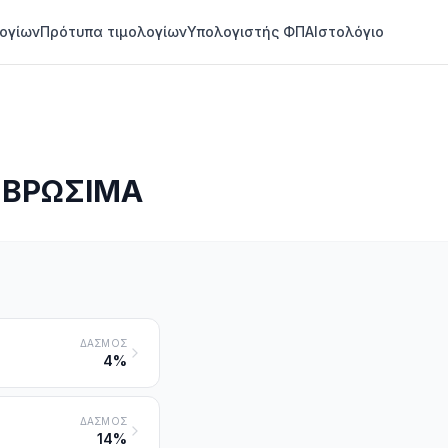
ογίων
Πρότυπα τιμολογίων
Υπολογιστής ΦΠΑ
Ιστολόγιο
, ΒΡΩΣΙΜΑ
ΔΑΣΜΌΣ
4%
ΔΑΣΜΌΣ
14%