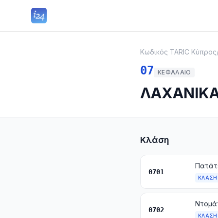
Κωδικός TARIC Κύπρος
07
ΚΕΦΆΛΑΙΟ
ΛΑΧΑΝΙΚΑ,
Κλάση
Πατάτε
0701
ΚΛΆΣΗ
Ντομάτ
0702
ΚΛΆΣΗ