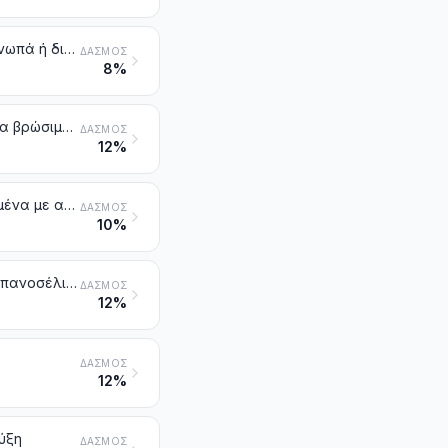
Κρεμμύδια, ασκαλώνια, σκόρδα, πράσα και άλλα παρόμοια λαχανικά, νωπά ή διατηρημένα με απλή ψύξη
ΔΑΣΜΌΣ
8%
Κράμβες, κουνουπίδια, κράμβες σγουρές, γογγυλοκράμβες και παρόμοια βρώσιμα προϊόντα του γένους Brassica, νωπά ή διατηρημένα με απλή ψύξη
ΔΑΣΜΌΣ
12%
Μαρούλια (Lactuca sativa) και ραδίκια (Cichorium spp.), νωπά ή διατηρημένα με απλή ψύξη
ΔΑΣΜΌΣ
10%
Καρότα, γογγύλια, κοκκινογούλια για σαλάτα, λαγόχορτo (σκουλί), ραπανοσέλινα, ραπάνια και παρόμοιες βρώσιμες ρίζες, νωπά ή διατηρημένα με απλή ψύξη
ΔΑΣΜΌΣ
12%
ΔΑΣΜΌΣ
12%
ύξη
ΔΑΣΜΌΣ