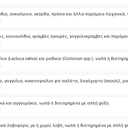
ια και αγγουράκια, νωπά ή διατηρημένα με απλή ψύξη
κά λοβοφόρα, με ή χωρίς λοβό, νωπά ή διατηρημένα με απλή ψ