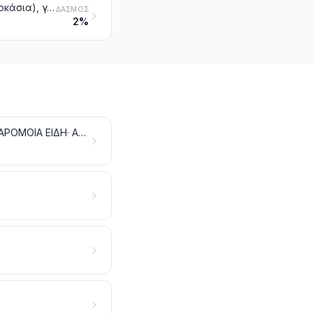
Ρίζες μανιόκας, αραρούτης ή σαλεπιού, κόνδυλοι ηλίανθου (ψευδοκολοκάσια), γλυκοπατάτες και παρόμοιες ρίζες και κόνδυλοι με υψηλή περιεκτικότητα σε άμυλο ή ινουλίνη, νωπά ή διατηρημένα, με απλή ψύξη, κατεψυγμένα ή αποξεραμένα, έστω και κομμένα σε τεμάχια ή συσσωματωμένα σε μορφή σβόλων. Εντεριώνη (ψίχα) του φοίνικα των Μολλούκων (αρτόδενδρου)
ΔΑΣΜΌΣ
2%
ΦΥΤΑ ΖΩΝΤΑΝΑ ΚΑΙ ΠΡΟΪΟΝΤΑ ΤΗΣ ΑΝΘΟΚΟΜΙΑΣ· ΒΟΛΒΟΙ, ΡΙΖΕΣ ΚΑΙ ΠΑΡΟΜΟΙΑ ΕΙΔΗ· ΑΝΘΗ ΚΑΙ ΔΙΑΚΟΣΜΗΤΙΚΑ ΦΥΛΛΩΜΑΤΑ