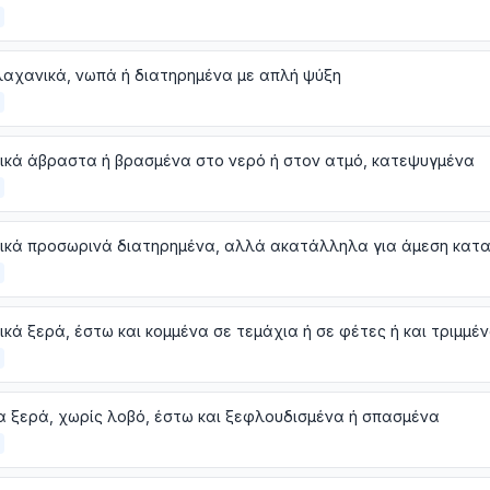
αχανικά, νωπά ή διατηρημένα με απλή ψύξη
ικά άβραστα ή βρασμένα στο νερό ή στον ατμό, κατεψυγμένα
 ξερά, χωρίς λοβό, έστω και ξεφλουδισμένα ή σπασμένα