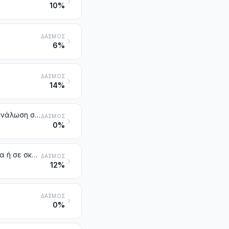
10%
ΔΑΣΜΌΣ
6%
ΔΑΣΜΌΣ
14%
Λαχανικά προσωρινά διατηρημένα, αλλά ακατάλληλα για άμεση κατανάλωση στην κατάσταση που βρίσκονται
ΔΑΣΜΌΣ
0%
Λαχανικά ξερά, έστω και κομμένα σε τεμάχια ή σε φέτες ή και τριμμένα ή σε σκόνη, αλλά όχι αλλιώς παρασκευασμένα
ΔΑΣΜΌΣ
12%
ΔΑΣΜΌΣ
0%