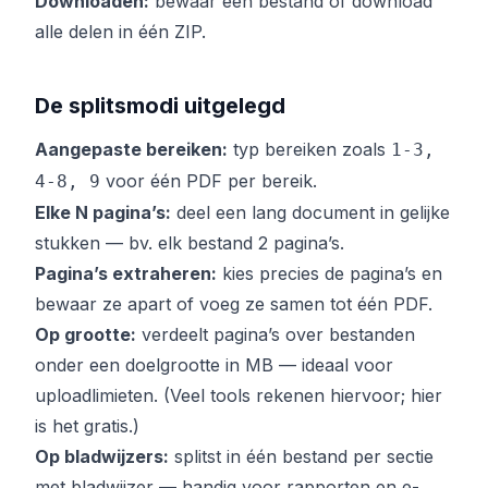
Downloaden:
bewaar één bestand of download
alle delen in één ZIP.
De splitsmodi uitgelegd
Aangepaste bereiken:
typ bereiken zoals
1-3,
voor één PDF per bereik.
4-8, 9
Elke N pagina’s:
deel een lang document in gelijke
stukken — bv. elk bestand 2 pagina’s.
Pagina’s extraheren:
kies precies de pagina’s en
bewaar ze apart of voeg ze samen tot één PDF.
Op grootte:
verdeelt pagina’s over bestanden
onder een doelgrootte in MB — ideaal voor
uploadlimieten. (Veel tools rekenen hiervoor; hier
is het gratis.)
Op bladwijzers:
splitst in één bestand per sectie
met bladwijzer — handig voor rapporten en e-