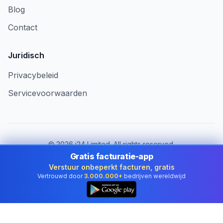
Blog
Contact
Juridisch
Privacybeleid
Servicevoorwaarden
©
2026
i24 Limited. All rights reserved.
Voor bedrijven in Belgium
Gratis facturatie-app
Verstuur onbeperkt facturen, gratis
Land wijzigen:
Belgium
Vertrouwd door
3.000.000+
bedrijven wereldwijd