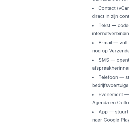
Contact (vCar
direct in zijn co
Tekst — codee
internetverbindi
E-mail — vult
nog op Verzenden
SMS — opent e
afspraakherinne
Telefoon — st
bedrijfsvoertuig
Evenement — 
Agenda en Outlo
App — stuurt 
naar Google Play