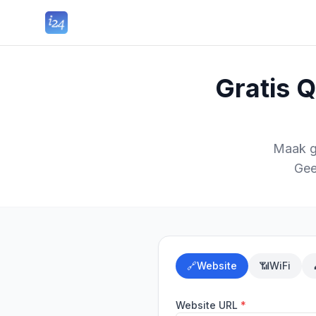
Gratis 
Maak gr
Gee
🔗
Website
📶
WiFi
Website URL
*