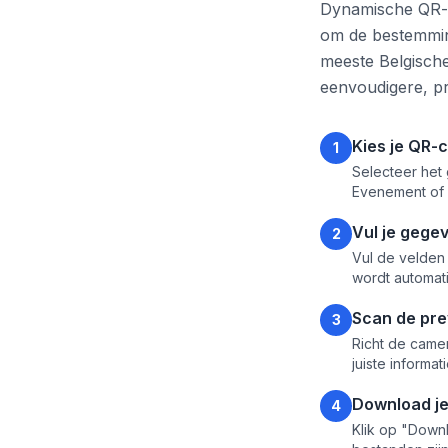
Dynamische QR-c
om de bestemming
meeste Belgische
eenvoudigere, pri
Kies je QR-
1
Selecteer het 
Evenement of
Vul je gegev
2
Vul de velden
wordt automatis
Scan de pre
3
Richt de came
juiste informa
Download j
4
Klik op "Down