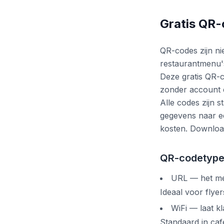
Gratis QR-
QR-codes zijn ni
restaurantmenu's
Deze gratis QR-c
zonder account 
Alle codes zijn 
gegevens naar ee
kosten. Download
QR-codetypen
URL — het mee
Ideaal voor flye
WiFi — laat k
Standaard in caf