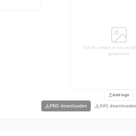
Vul de velden in om uw Q
genereren
Add logo
PNG downloaden
SVG downloade