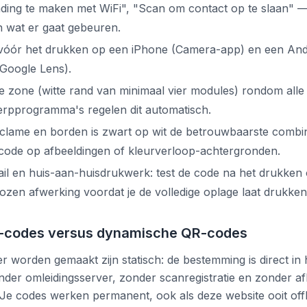
ding te maken met WiFi", "Scan om contact op te slaan" 
 wat er gaat gebeuren.
 vóór het drukken op een iPhone (Camera-app) en een And
Google Lens).
e zone (witte rand van minimaal vier modules) rondom alle vi
rpprogramma's regelen dit automatisch.
clame en borden is zwart op wit de betrouwbaarste combina
 code op afbeeldingen of kleurverloop-achtergronden.
ail en huis-aan-huisdrukwerk: test de code na het drukken
ozen afwerking voordat je de volledige oplage laat drukken
R-codes versus dynamische QR-codes
er worden gemaakt zijn statisch: de bestemming is direct in
er omleidingsserver, zonder scanregistratie en zonder af
. Je codes werken permanent, ook als deze website ooit offl