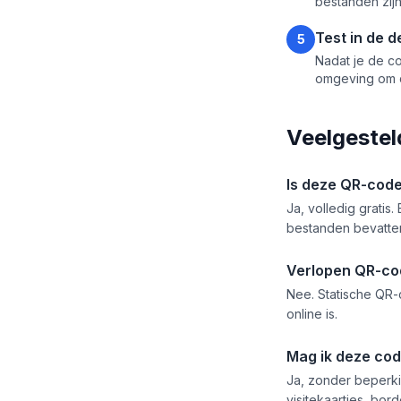
bestanden zijn
Test in de d
5
Nadat je de co
omgeving om d
Veelgestel
Is deze QR-code
Ja, volledig grati
bestanden bevatte
Verlopen QR-co
Nee. Statische QR
online is.
Mag ik deze co
Ja, zonder beperk
visitekaartjes, bor