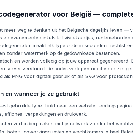
codegenerator voor België — complete
et meer weg te denken uit het Belgische dagelijks leven — 
 en evenemententickets tot visitekaartjes, reclameborden 
odegenerator maakt elk type code in seconden, rechtstreek
en zonder watermerk op de gedownloade bestanden.
statisch en worden volledig op jouw apparaat gegenereerd.
n server verstuurd, de codes verlopen nooit en er zijn g
 als PNG voor digitaal gebruik of als SVG voor professione
 en wanneer je ze gebruikt
st gebruikte type. Linkt naar een website, landingspagina
rs, affiches, verpakkingen en drukwerk.
lanten verbinding maken met je netwerk zonder het wachtwo
és, hotels, coworkingruimtes en wachtkamers in heel Belgi