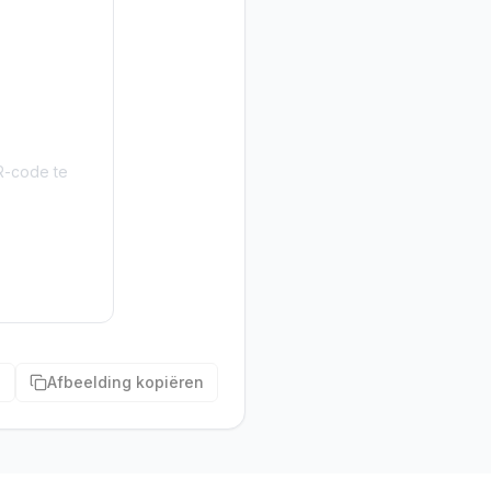
R-code te
n
Afbeelding kopiëren