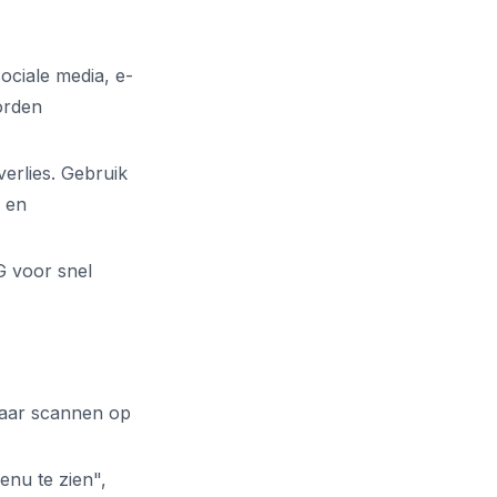
ociale media, e-
orden
verlies. Gebruik
s en
G voor snel
baar scannen op
enu te zien",