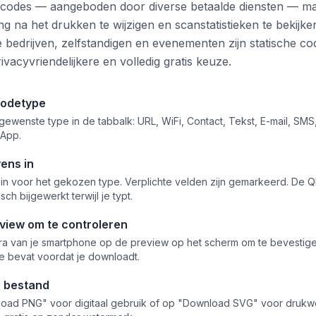
odes — aangeboden door diverse betaalde diensten — ma
 na het drukken te wijzigen en scanstatistieken te bekijke
 bedrijven, zelfstandigen en evenementen zijn statische co
vacyvriendelijkere en volledig gratis keuze.
codetype
gewenste type in de tabbalk: URL, WiFi, Contact, Tekst, E-mail, SMS
 App.
ens in
 in voor het gekozen type. Verplichte velden zijn gemarkeerd. De
ch bijgewerkt terwijl je typt.
view om te controleren
ra van je smartphone op de preview op het scherm om te bevestig
tie bevat voordat je downloadt.
e bestand
load PNG" voor digitaal gebruik of op "Download SVG" voor drukw