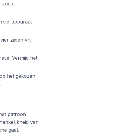
— zodat
roid-apparaat
er zijden vrij.
tie. Vermijd het
 op het gekozen
.
 het patroon
hankelijkheid van
ine gaat.