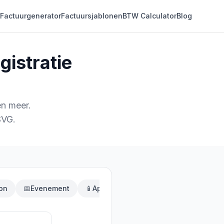
Factuurgenerator
Factuursjablonen
BTW Calculator
Blog
istratie
en meer.
SVG.
on
📅
Evenement
📱
App