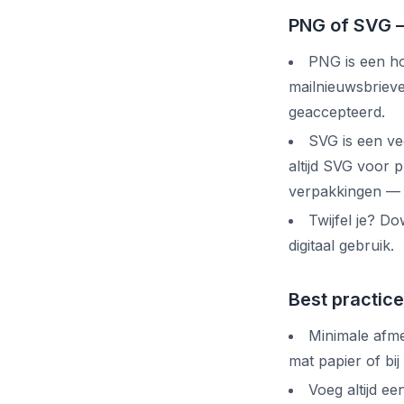
PNG of SVG 
PNG is een ho
mailnieuwsbriev
geaccepteerd.
SVG is een ve
altijd SVG voor 
verpakkingen — z
Twijfel je? D
digitaal gebruik.
Best practic
Minimale afm
mat papier of bij
Voeg altijd e