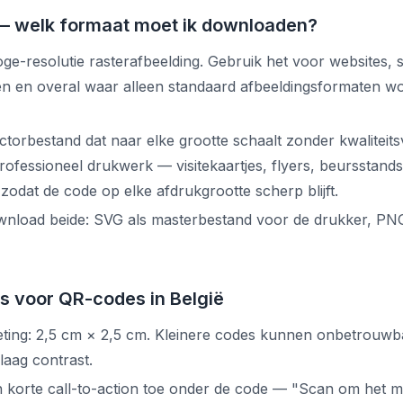
— welk formaat moet ik downloaden?
ge-resolutie rasterafbeelding. Gebruik het voor websites, s
en en overal waar alleen standaard afbeeldingsformaten w
ctorbestand dat naar elke grootte schaalt zonder kwaliteits
professioneel drukwerk — visitekaartjes, flyers, beursstand
odat de code op elke afdrukgrootte scherp blijft.
ownload beide: SVG als masterbestand voor de drukker, PN
es voor QR-codes in België
eting: 2,5 cm × 2,5 cm. Kleinere codes kunnen onbetrouw
 laag contrast.
en korte call-to-action toe onder de code — "Scan om het m