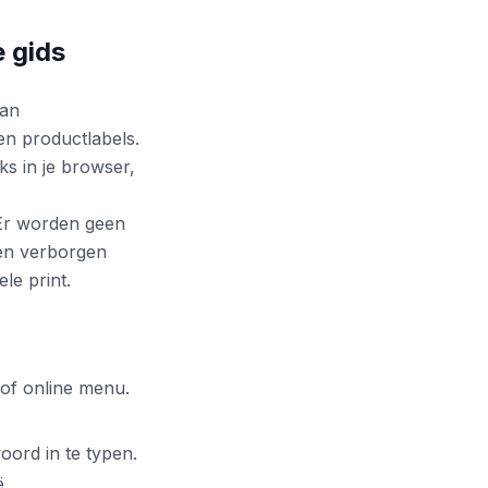
 gids
van
en productlabels.
s in je browser,
 Er worden geen
een verborgen
le print.
 of online menu.
ord in te typen.
ë.