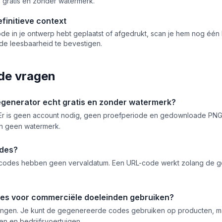
 gratis en zonder watermerk.
efinitieve context
de in je ontwerp hebt geplaatst of afgedrukt, scan je hem nog één
e leesbaarheid te bevestigen.
de vragen
generator echt gratis en zonder watermerk?
s. Er is geen account nodig, geen proefperiode en gedownloade PN
n geen watermerk.
des?
-codes hebben geen vervaldatum. Een URL-code werkt zolang de ge
des voor commerciële doeleinden gebruiken?
ingen. Je kunt de gegenereerde codes gebruiken op producten, ma
den en bedrijfsvoertuigen.