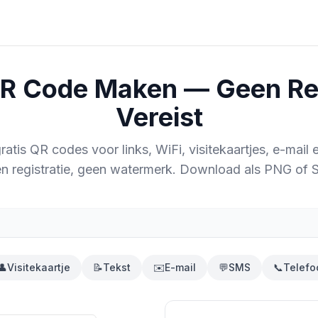
QR Code Maken — Geen Reg
Vereist
atis QR codes voor links, WiFi, visitekaartjes, e-mail 
n registratie, geen watermerk. Download als PNG of 
👤
Visitekaartje
📝
Tekst
✉️
E-mail
💬
SMS
📞
Telefo