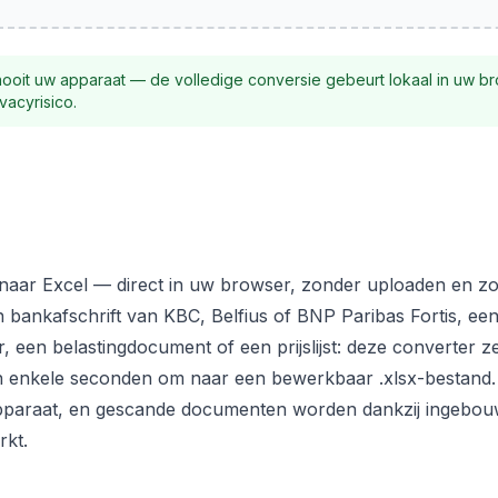
nooit uw apparaat — de volledige conversie gebeurt lokaal in uw b
vacyrisico.
naar Excel — direct in uw browser, zonder uploaden en zon
 bankafschrift van KBC, Belfius of BNP Paribas Fortis, ee
, een belastingdocument of een prijslijst: deze converter z
 in enkele seconden om naar een bewerkbaar .xlsx-bestand
apparaat, en gescande documenten worden dankzij ingebo
rkt.