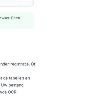
rowser. Geen
der registratie. Of
n
et de tabellen en
. Uw bestand
uwde OCR