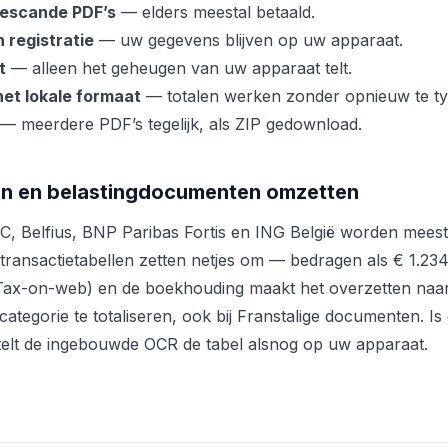
gescande PDF’s
— elders meestal betaald.
 registratie
— uw gegevens blijven op uw apparaat.
t
— alleen het geheugen van uw apparaat telt.
het lokale formaat
— totalen werken zonder opnieuw te ty
— meerdere PDF’s tegelijk, als ZIP gedownload.
en en belastingdocumenten omzetten
C, Belfius, BNP Paribas Fortis en ING België worden meest
transactietabellen zetten netjes om — bedragen als € 1.23
(Tax-on-web) en de boekhouding maakt het overzetten naar
tegorie te totaliseren, ook bij Franstalige documenten. Is 
telt de ingebouwde OCR de tabel alsnog op uw apparaat.