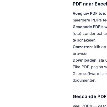
PDF naar Excel
Voeg uw PDF toe:
meerdere PDF’s teg
Gescande PDF’s w
foto) zonder echte
te schakelen.
Omzetten:
klik op
browser.
Downloaden:
sla 
Elke PDF-pagina w
Geen software te i
documenten.
Gescande PDF’s
Veel PDF’s — gesc