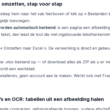
 omzetten, stap voor stap
sleep hem naar het vak hierboven of klik op « Bestanden k
elijk toevoegen.
orden automatisch herkend:
is een pagina een afbeeldin
 tekst, dan leest de tool die met ingebouwde tekstherkenni
 « Omzetten naar Excel ». De verwerking is direct en gebeur
uw .xlsx-bestand op — of download alles als ZIP als u er m
ordt een werkblad.
nstalleren, geen account aan te maken. Werkt ook met Fran
 en OCR: tabellen uit een afbeelding halen
ande contracten, gefotografeerde bonnen, oudere afschri