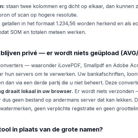
n:
staan twee kolommen erg dicht op elkaar, dan kunnen 
bron of scan op hogere resolutie.
:
getallen in het formaat 1.234,56 worden herkend en als ec
dat SOM en totalen meteen werken.
blijven privé — er wordt niets geüpload (AV
converters — waaronder iLovePDF, Smallpdf en Adobe Acr
r hun servers om te verwerken. Uw bankafschriften, loon
n dan via een derde partij die u niet beheert. Deze convert
ng draait lokaal in uw browser
. Er wordt niets verzonden
 dus geen bestand op andermans server dat kan lekken. D
watermerken, geen verplichte registratie en geen groottelim
ool in plaats van de grote namen?