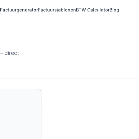
Factuurgenerator
Factuursjablonen
BTW Calculator
Blog
 direct