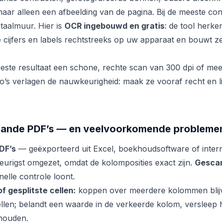
aar alleen een afbeelding van de pagina. Bij de meeste conv
taalmuur. Hier is
OCR ingebouwd en gratis
: de tool herke
de cijfers en labels rechtstreeks op uw apparaat en bouwt 
.
este resultaat een schone, rechte scan van 300 dpi of mee
o’s verlagen de nauwkeurigheid: maak ze vooraf recht en l
cande PDF’s — en veelvoorkomende probleme
PDF’s
— geëxporteerd uit Excel, boekhoudsoftware of inte
urigst omgezet, omdat de kolomposities exact zijn.
Gesca
elle controle loont.
 gesplitste cellen:
koppen over meerdere kolommen blij
len; belandt een waarde in de verkeerde kolom, versleep
ehouden.