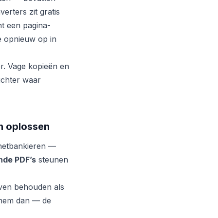
erters zit gratis
nt een pagina-
ze opnieuw op in
r. Vage kopieën en
ichter waar
n oplossen
rnetbankieren —
nde PDF’s
steunen
ven behouden als
 hem dan — de