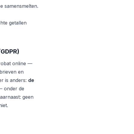
ze samensmelten.
hte getallen
G/GDPR)
obat online —
brieven en
er is anders:
de
 — onder de
aarnaast: geen
iet.