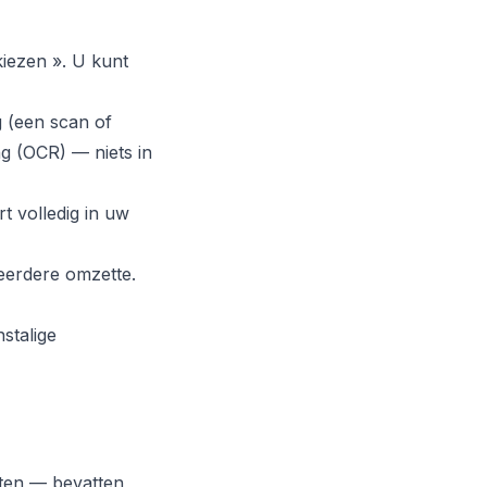
iezen ». U kunt
g (een scan of
ng (OCR) — niets in
t volledig in uw
eerdere omzette.
stalige
ften — bevatten