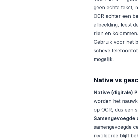
geen echte tekst, m
OCR achter een be
afbeelding, leest 
rijen en kolommen
Gebruik voor het b
scheve telefoonfot
mogelijk.
Native vs ges
Native (digitale) 
worden het nauwke
op OCR, dus een sn
Samengevoegde of
samengevoegde cel
rijvolgorde blijft b