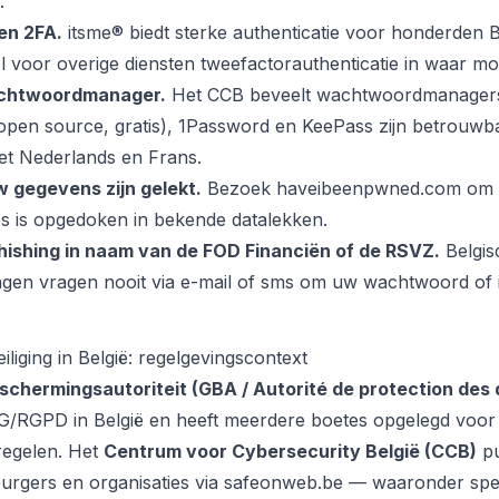
.
en 2FA.
itsme® biedt sterke authenticatie voor honderden 
l voor overige diensten tweefactorauthenticatie in waar mog
achtwoordmanager.
Het CCB beveelt wachtwoordmanagers 
open source, gratis), 1Password en KeePass zijn betrouwba
et Nederlands en Frans.
w gegevens zijn gelekt.
Bezoek haveibeenpwned.com om t
s is opgedoken in bekende datalekken.
hishing in naam van de FOD Financiën of de RSVZ.
Belgis
ingen vragen nooit via e-mail of sms om uw wachtwoord of 
iging in België: regelgevingscontext
chermingsautoriteit (GBA / Autorité de protection des
G/RGPD in België en heeft meerdere boetes opgelegd voo
regelen. Het
Centrum voor Cybersecurity België (CCB)
pu
 burgers en organisaties via safeonweb.be — waaronder spe