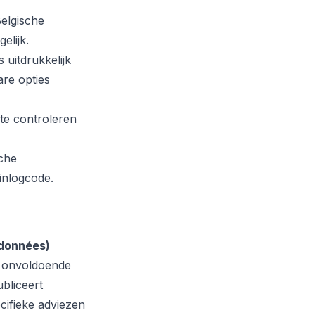
Belgische
elijk.
uitdrukkelijk
re opties
e controleren
che
inlogcode.
 données)
r onvoldoende
bliceert
cifieke adviezen