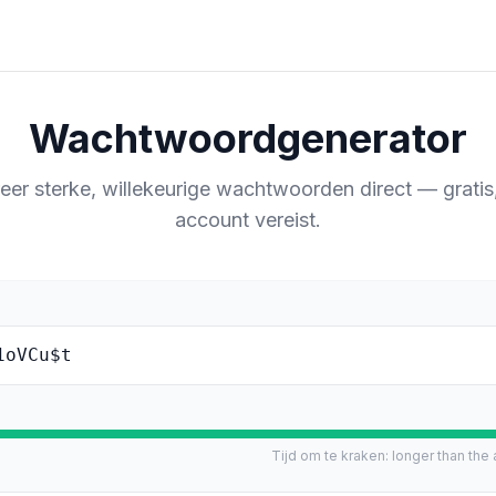
Wachtwoordgenerator
eer sterke, willekeurige wachtwoorden direct — gratis
account vereist.
1oVCu$t
Tijd om te kraken
:
longer than the