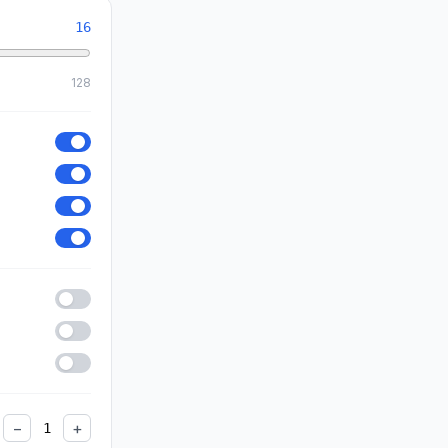
16
128
−
+
1