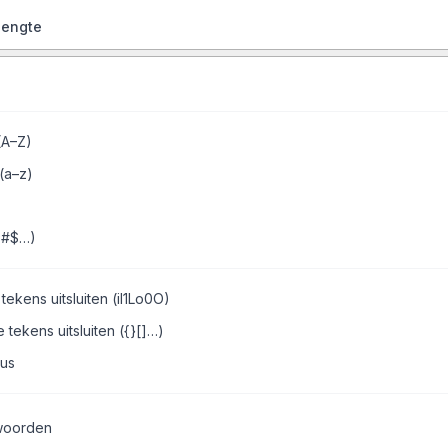
lengte
(A–Z)
 (a–z)
@#$…)
tekens uitsluiten (il1Lo0O)
 tekens uitsluiten ({}[]…)
us
woorden