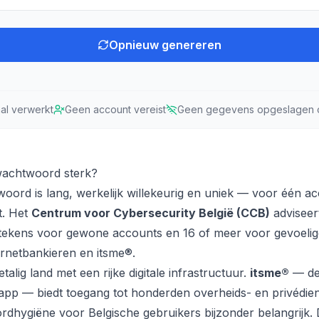
Opnieuw genereren
aal verwerkt
Geen account vereist
Geen gegevens opgeslagen 
wachtwoord sterk?
oord is lang, werkelijk willekeurig en uniek — voor één ac
t. Het
Centrum voor Cybersecurity België (CCB)
advisee
 tekens voor gewone accounts en 16 of meer voor gevoeli
ternetbankieren en itsme®.
etalig land met een rijke digitale infrastructuur.
itsme®
— de
eitsapp — biedt toegang tot honderden overheids- en privédi
dhygiëne voor Belgische gebruikers bijzonder belangrijk.