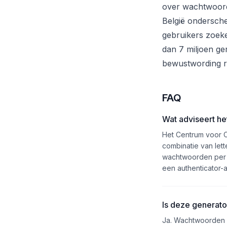
over wachtwoor
België onderschei
gebruikers zoeke
dan 7 miljoen ge
bewustwording ron
FAQ
Wat adviseert h
Het Centrum voor C
combinatie van let
wachtwoorden per d
een authenticator-
Is deze generato
Ja. Wachtwoorden 