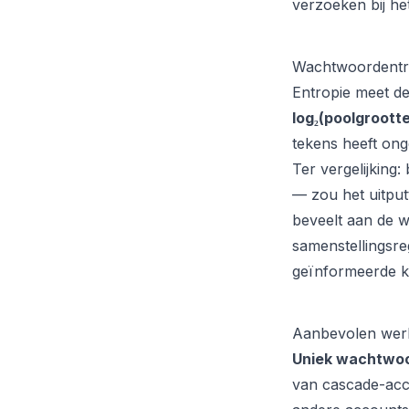
verzoeken bij he
Wachtwoordentrop
Entropie meet d
log₂(poolgrootte
tekens heeft ong
Ter vergelijking
— zou het uitput
beveelt aan de w
samenstellingsreg
geïnformeerde k
Aanbevolen werk
Uniek wachtwoo
van cascade-acc