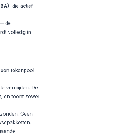
GBA)
, die actief
— de
t volledig in
t een tekenpool
te vermijden. De
st, en toont zowel
rzonden. Geen
ysepakketten.
tgaande