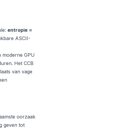
ule:
entropie =
ukbare ASCII-
een moderne GPU
 duren. Het CCB
laats van vage
 een
aamste oorzaak
 geven tot