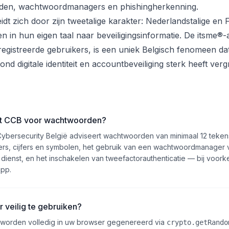
den, wachtwoordmanagers en phishingherkenning.
dt zich door zijn tweetalige karakter: Nederlandstalige en 
n in hun eigen taal naar beveiligingsinformatie. De itsme®
registreerde gebruikers, is een uniek Belgisch fenomeen da
d digitale identiteit en accountbeveiliging sterk heeft verg
et CCB voor wachtwoorden?
ybersecurity België adviseert wachtwoorden van minimaal 12 teke
ters, cijfers en symbolen, het gebruik van een wachtwoordmanager 
ienst, en het inschakelen van tweefactorauthenticatie — bij voorke
app.
r veilig te gebruiken?
worden volledig in uw browser gegenereerd via
crypto.getRando