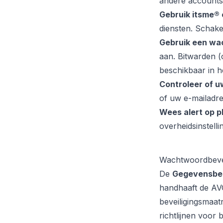
andere accounts
Gebruik itsme® 
diensten. Schake
Gebruik een w
aan. Bitwarden (
beschikbaar in h
Controleer of u
of uw e-mailadre
Wees alert op p
overheidsinstell
Wachtwoordbeveil
De
Gegevensbes
handhaaft de AV
beveiligingsmaat
richtlijnen voor