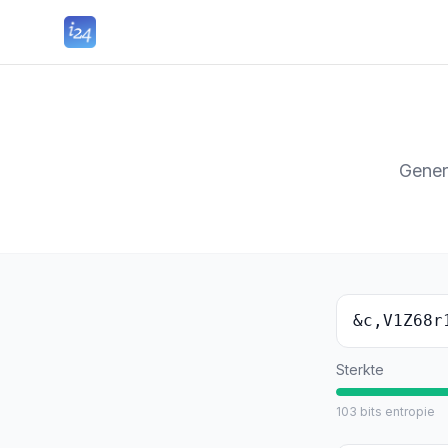
Gener
&c,V1Z68r
Sterkte
103
bits entropie