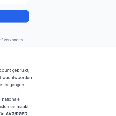
of verzonden
count gebruikt,
rt wachtwoorden
ge toegangen
 nationale
ensten en maakt
 De
AVG/RGPD