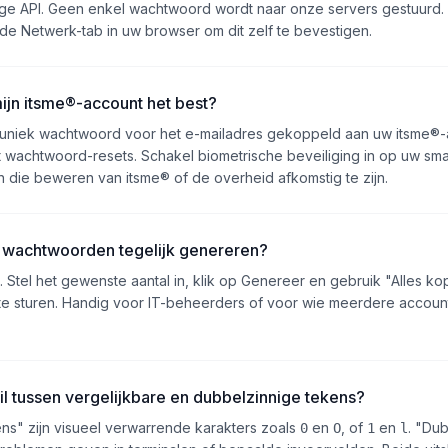
lige API. Geen enkel wachtwoord wordt naar onze servers gestuurd. 
 de Netwerk-tab in uw browser om dit zelf te bevestigen.
mijn itsme®-account het best?
, uniek wachtwoord voor het e-mailadres gekoppeld aan uw itsme®
tot wachtwoord-resets. Schakel biometrische beveiliging in op uw sma
en die beweren van itsme® of de overheid afkomstig te zijn.
 wachtwoorden tegelijk genereren?
k. Stel het gewenste aantal in, klik op Genereer en gebruik "Alles kop
te sturen. Handig voor IT-beheerders of voor wie meerdere accounts
hil tussen vergelijkbare en dubbelzinnige tekens?
ens" zijn visueel verwarrende karakters zoals
en
, of
en
. "Du
0
O
1
l