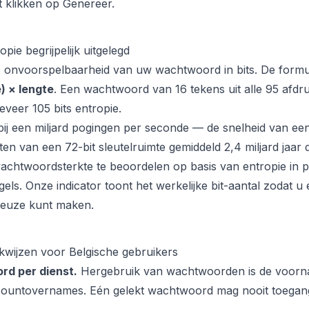
t klikken op Genereer.
ie begrijpelijk uitgelegd
e onvoorspelbaarheid van uw wachtwoord in bits. De form
) × lengte
. Een wachtwoord van 16 tekens uit alle 95 afdr
eveer 105 bits entropie.
: bij een miljard pogingen per seconde — de snelheid van 
ten van een 72-bit sleutelruimte gemiddeld 2,4 miljard jaar
achtwoordsterkte te beoordelen op basis van entropie in p
els. Onze indicator toont het werkelijke bit-aantal zodat u
euze kunt maken.
wijzen voor Belgische gebruikers
rd per dienst.
Hergebruik van wachtwoorden is de voorn
ountovernames. Eén gelekt wachtwoord mag nooit toegang