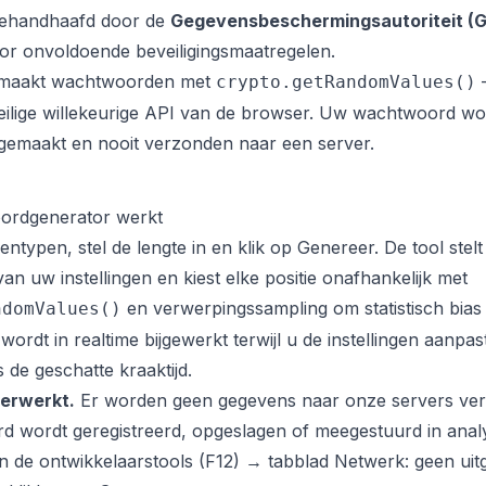
 gehandhaafd door de
Gegevensbeschermingsautoriteit (
or onvoldoende beveiligingsmaatregelen.
 maakt wachtwoorden met
crypto.getRandomValues()
eilige willekeurige API van de browser. Uw wachtwoord word
emaakt en nooit verzonden naar een server.
ordgenerator werkt
entypen, stel de lengte in en klik op Genereer. De tool stel
an uw instellingen en kiest elke positie onafhankelijk met
en verwerpingssampling om statistisch bias 
ndomValues()
 wordt in realtime bijgewerkt terwijl u de instellingen aanpa
s de geschatte kraaktijd.
verwerkt.
Er worden geen gegevens naar onze servers ve
d wordt geregistreerd, opgeslagen of meegestuurd in anal
lf in de ontwikkelaarstools (F12) → tabblad Netwerk: geen ui