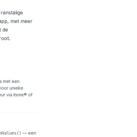
Franstalige
-app, met meer
t de
root.
ns met een
voor unieke
ur via itsme® of
— een
mValues()