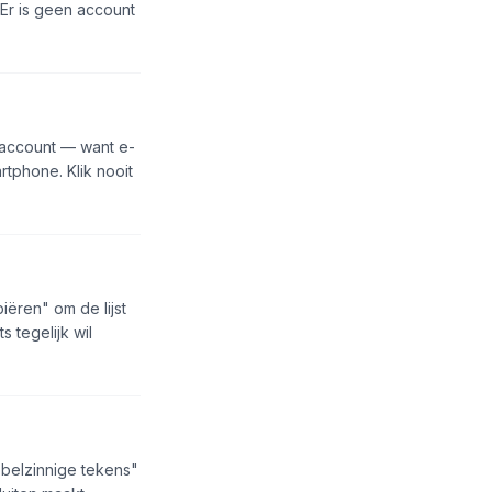
Er is geen account
-account — want e-
rtphone. Klik nooit
iëren" om de lijst
 tegelijk wil
bbelzinnige tekens"