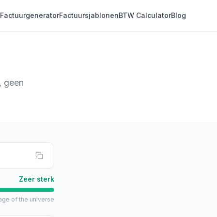
Factuurgenerator
Factuursjablonen
BTW Calculator
Blog
, geen
Zeer sterk
 age of the universe