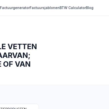
Factuurgenerator
Factuursjablonen
BTW Calculator
Blog
LE VETTEN
AARVAN;
E OF VAN