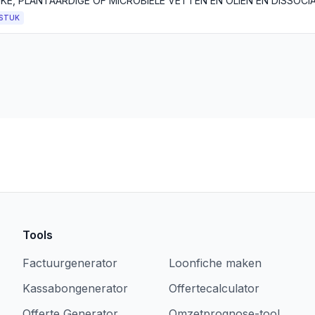
STUK
Tools
Factuurgenerator
Loonfiche maken
Kassabongenerator
Offertecalculator
Offerte Generator
Omzetprognose-tool