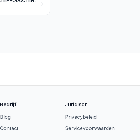
DIERLIJKE, PLANTAARDIGE OF MICROBIËLE VETTEN EN OLIËN EN DISSOCIATIEPRODUCTEN DAARVAN; BEWERKT SPIJSVET; WAS VAN DIERLIJKE OF VAN PLANTAARDIGE OORSPRONG
Bedrijf
Juridisch
Blog
Privacybeleid
Contact
Servicevoorwaarden