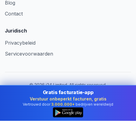
Blog
Contact
Juridisch
Privacybeleid
Servicevoorwaarden
©
2026
i24 Limited. All rights reserved.
Voor bedrijven in Belgium
Gratis facturatie-app
Verstuur onbeperkt facturen, gratis
Land wijzigen:
Belgium
Vertrouwd door
3.000.000+
bedrijven wereldwijd