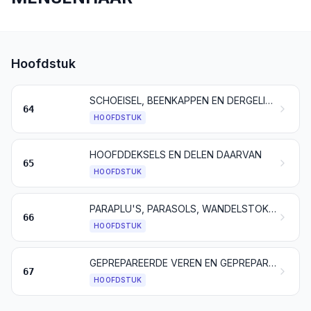
Hoofdstuk
SCHOEISEL, BEENKAPPEN EN DERGELIJKE ARTIKELEN; DELEN DAARVAN
64
HOOFDSTUK
HOOFDDEKSELS EN DELEN DAARVAN
65
HOOFDSTUK
PARAPLU'S, PARASOLS, WANDELSTOKKEN, ZITSTOKKEN, ZWEPEN, RIJZWEPEN, ALSMEDE DELEN DAARVAN
66
HOOFDSTUK
GEPREPAREERDE VEREN EN GEPREPAREERD DONS EN ARTIKELEN VAN VEREN OF VAN DONS; KUNSTBLOEMEN; WERKEN VAN MENSENHAAR
67
HOOFDSTUK