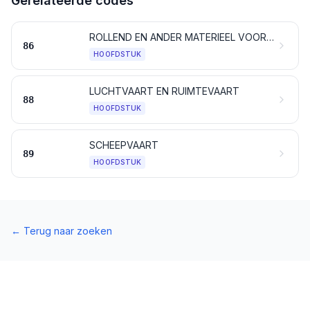
Gerelateerde codes
ROLLEND EN ANDER MATERIEEL VOOR SPOOR- EN TRAMWEGEN, ALSMEDE DELEN DAARVAN; MECHANISCHE (ELEKTROMECHANISCHE DAARONDER BEGREPEN) SIGNAAL- EN WAARSCHUWINGSTOESTELLEN VOOR HET VERKEER
86
HOOFDSTUK
LUCHTVAART EN RUIMTEVAART
88
HOOFDSTUK
SCHEEPVAART
89
HOOFDSTUK
←
Terug naar zoeken