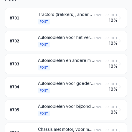
Tractors (trekkers), andere dan die bedoeld bij post 8709
INVOERRECHT
8701
10%
POST
Automobielen voor het vervoer van tien of meer personen, de bestuurder daaronder begrepen
INVOERRECHT
8702
10%
POST
Automobielen en andere motorvoertuigen hoofdzakelijk ontworpen voor personenvervoer (andere dan die bedoeld bij post 8702), motorvoertuigen van het type stationwagen of break en racewagens daaronder begrepen
INVOERRECHT
8703
10%
POST
Automobielen voor goederenvervoer
INVOERRECHT
8704
10%
POST
Automobielen voor bijzondere doeleinden (bijvoorbeeld takelwagens, kraanauto's, brandweerauto's, automobielen met menginstallatie voor beton, veegauto's, sproeiauto's, werkplaatsauto's, röntgenauto's), andere dan die hoofdzakelijk ontworpen voor het vervoer van personen of van goederen
INVOERRECHT
8705
0%
POST
Chassis met motor, voor motorvoertuigen bedoeld bij de posten 8701 tot en met 8705
INVOERRECHT