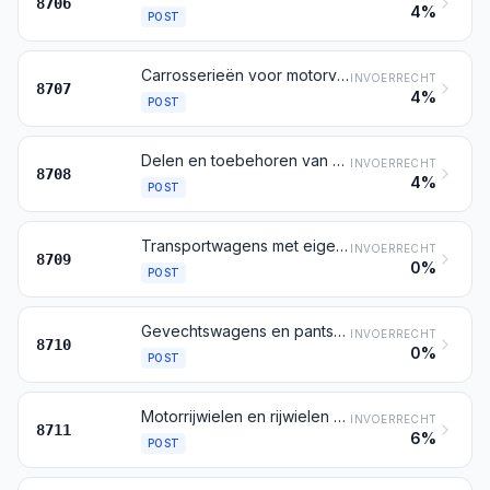
8706
4%
POST
Carrosserieën voor motorvoertuigen bedoeld bij de posten 8701 tot en met 8705, cabines daaronder begrepen
INVOERRECHT
8707
4%
POST
Delen en toebehoren van motorvoertuigen bedoeld bij de posten 8701 tot en met 8705
INVOERRECHT
8708
4%
POST
Transportwagens met eigen beweegkracht, niet voorzien van een hefsysteem, van de soort gebruikt in fabrieken, in opslagplaatsen, op haventerreinen of op vliegvelden, voor het vervoer van goederen over korte afstanden; trekkers van de soort gebruikt voor het trekken van perronwagentjes; delen daarvan
INVOERRECHT
8709
0%
POST
Gevechtswagens en pantserauto's, ook indien met bewapening; delen daarvan
INVOERRECHT
8710
0%
POST
Motorrijwielen en rijwielen met hulpmotor, ook indien met zijspan; zijspanwagens
INVOERRECHT
8711
6%
POST