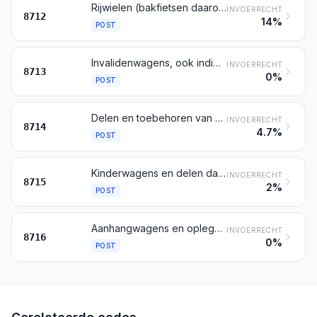
Rijwielen (bakfietsen daaronder begrepen), zonder motor
INVOERRECHT
8712
14%
POST
Invalidenwagens, ook indien met motor of ander voortbewegingsmechanisme
INVOERRECHT
8713
0%
POST
Delen en toebehoren van de voertuigen bedoeld bij de posten 8711 tot en met 8713
INVOERRECHT
8714
4.7%
POST
Kinderwagens en delen daarvan
INVOERRECHT
8715
2%
POST
Aanhangwagens en opleggers; andere voertuigen zonder eigen beweegkracht; delen daarvan
INVOERRECHT
8716
0%
POST