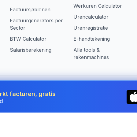
Werkuren Calculator
Factuursjablonen
Urencalculator
Factuurgenerators per
Sector
Urenregistratie
BTW Calculator
E-handtekening
Salarisberekening
Alle tools &
rekenmachines
 Belgium
kt facturen, gratis
jd