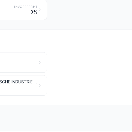
INVOERRECHT
0%
ARTIKELEN VAN DE UITGEVERIJ, VAN DE PERS OF VAN EEN ANDERE GRAFISCHE INDUSTRIE; GESCHREVEN OF GETYPTE TEKSTEN EN PLANNEN