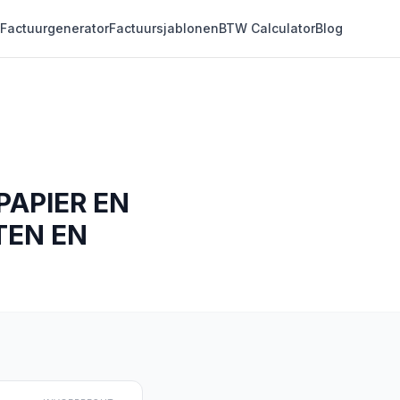
Factuurgenerator
Factuursjablonen
BTW Calculator
Blog
APIER EN
TEN EN