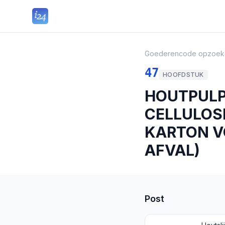
Goederencode opzoek
47
HOOFDSTUK
HOUTPULP
CELLULOS
KARTON V
AFVAL)
Post