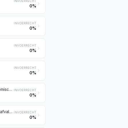
INVOERRECHT
0%
INVOERRECHT
0%
INVOERRECHT
0%
INVOERRECHT
0%
Houtpulp verkregen door de combinatie van een mechanische en een chemische behandeling
INVOERRECHT
0%
Pulp van vezels verkregen uit teruggewonnen papier of karton (resten en afval) of van vezels van andere cellulosehoudende vezelstoffen
INVOERRECHT
0%