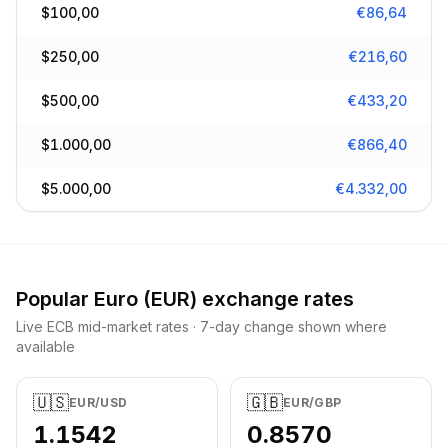
$
100,00
€
86,64
$
250,00
€
216,60
$
500,00
€
433,20
$
1.000,00
€
866,40
$
5.000,00
€
4.332,00
Popular
Euro
(
EUR
) exchange rates
Live ECB mid-market rates · 7-day change shown where
available
🇺🇸
🇬🇧
EUR
/
USD
EUR
/
GBP
1.1542
0.8570