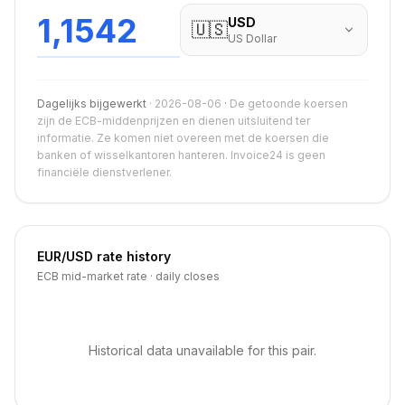
1,1542
USD
🇺🇸
US Dollar
Dagelijks bijgewerkt
·
2026-08-06
·
De getoonde koersen
zijn de ECB-middenprijzen en dienen uitsluitend ter
informatie. Ze komen niet overeen met de koersen die
banken of wisselkantoren hanteren. Invoice24 is geen
financiële dienstverlener.
EUR
/
USD
rate history
ECB mid-market rate · daily closes
Historical data unavailable for this pair.