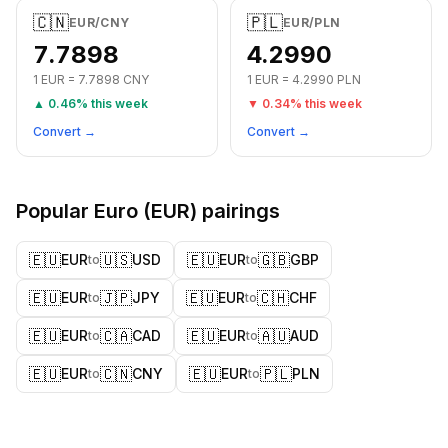
🇨🇳
🇵🇱
EUR
/
CNY
EUR
/
PLN
7.7898
4.2990
1
EUR
=
7.7898
CNY
1
EUR
=
4.2990
PLN
▲
0.46
% this week
▼
0.34
% this week
Convert →
Convert →
Popular
Euro
(
EUR
) pairings
🇪🇺
🇺🇸
🇪🇺
🇬🇧
EUR
USD
EUR
GBP
to
to
🇪🇺
🇯🇵
🇪🇺
🇨🇭
EUR
JPY
EUR
CHF
to
to
🇪🇺
🇨🇦
🇪🇺
🇦🇺
EUR
CAD
EUR
AUD
to
to
🇪🇺
🇨🇳
🇪🇺
🇵🇱
EUR
CNY
EUR
PLN
to
to