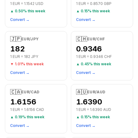
1
EUR
=
1.1542
USD
1
EUR
=
0.8570
GBP
▲
0.50
% this week
▲
0.15
% this week
Convert →
Convert →
🇯🇵
🇨🇭
EUR
/
JPY
EUR
/
CHF
182
0.9346
1
EUR
=
182
JPY
1
EUR
=
0.9346
CHF
▼
1.01
% this week
▲
0.45
% this week
Convert →
Convert →
🇨🇦
🇦🇺
EUR
/
CAD
EUR
/
AUD
1.6156
1.6390
1
EUR
=
1.6156
CAD
1
EUR
=
1.6390
AUD
▲
0.19
% this week
▲
0.15
% this week
Convert →
Convert →