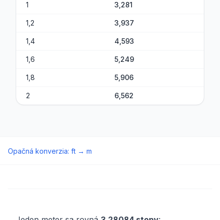
1
3,281
1,2
3,937
1,4
4,593
1,6
5,249
1,8
5,906
2
6,562
Opačná konverzia
:
ft
→
m
Jeden meter sa rovná
3,28084 stopy
: