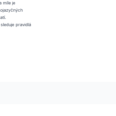
 míle je
ckojazyčných
tí.
sleduje pravidlá