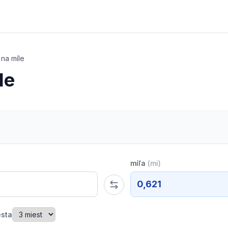
na míle
le
míľa
(
mi
)
0,621
esta