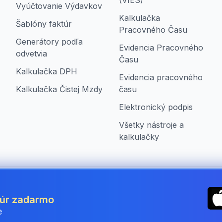
(VIES)
Vyúčtovanie Výdavkov
Kalkulačka
Šablóny faktúr
Pracovného Času
Generátory podľa
Evidencia Pracovného
odvetvia
Času
Kalkulačka DPH
Evidencia pracovného
Kalkulačka Čistej Mzdy
času
Elektronický podpis
Všetky nástroje a
kalkulačky
ia
túr zadarmo
e