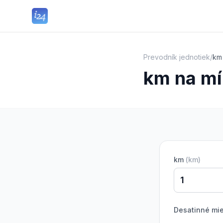
Prevodník jednotiek
/
km 
km na mí
km
(
km
)
Desatinné mi