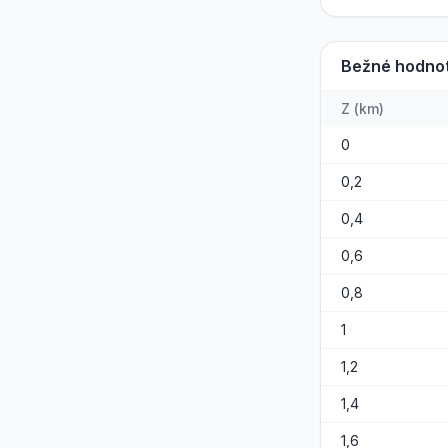
Bežné hodno
Z
(
km
)
0
0,2
0,4
0,6
0,8
1
1,2
1,4
1,6