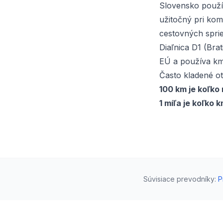
Slovensko použí
užitočný pri kom
cestovných spri
Diaľnica D1 (Bra
EÚ a používa km/
Často kladené o
100 km je koľko 
1 míľa je koľko 
Súvisiace prevodníky
:
P