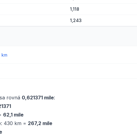
1,118
1,243
→
km
 sa rovná
0,621371 míle
:
21371
 =
62,1 míle
ce: 430 km =
267,2 míle
e