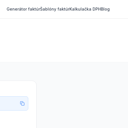
Generátor faktúr
Šablóny faktúr
Kalkulačka DPH
Blog