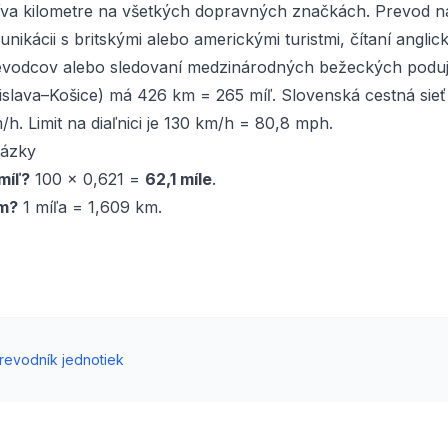
va kilometre na všetkých dopravných značkách. Prevod na
unikácii s britskými alebo americkými turistmi, čítaní angli
evodcov alebo sledovaní medzinárodných bežeckých poduja
tislava–Košice) má 426 km = 265 míľ. Slovenská cestná sieť 
h. Limit na diaľnici je 130 km/h = 80,8 mph.
tázky
míľ?
100 × 0,621 =
62,1 míle
.
km?
1 míľa = 1,609 km.
revodník jednotiek