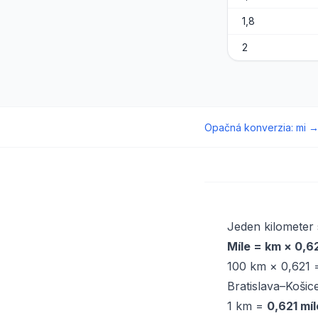
1,8
2
Opačná konverzia
:
mi
Jeden kilometer
Míle = km × 0,6
100 km × 0,621
Bratislava–Koši
1 km =
0,621 míl