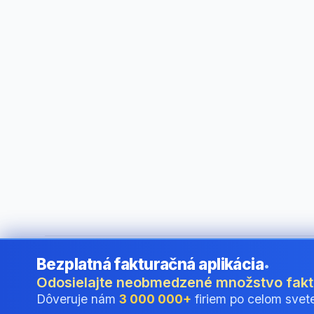
Bezplatná fakturačná aplikácia
•
©
2026
i24 Limited. All rights reserved.
•
Pre firmy v Slovak
Odosielajte neobmedzené množstvo fak
Dôveruje nám
3 000 000+
firiem po celom svet