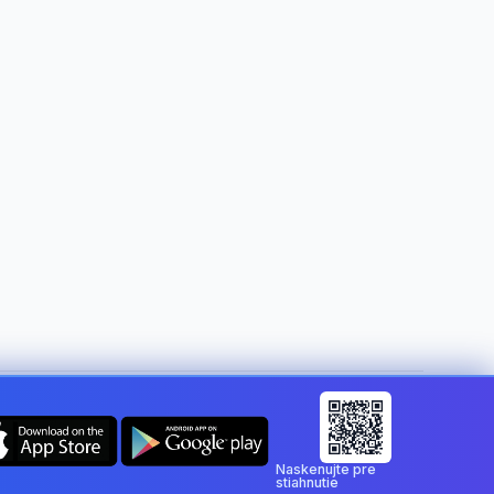
Zmeniť krajinu:
Slovakia
Naskenujte pre
stiahnutie