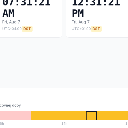
07:31:21
12:31:21
AM
PM
Fri, Aug 7
Fri, Aug 7
UTC-04:00
DST
UTC+01:00
DST
covnej doby
6
h
12
h
1