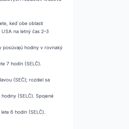
ete, keď obe oblasti
ú USA na letný čas 2–3
ny posúvajú hodiny v rovnaký
ete 7 hodín (SELČ).
lavou (SEČ); rozdiel sa
2 hodiny (SELČ). Spojené
 lete 6 hodín (SELČ).