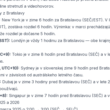
ne stretnutí a videohovorov.
y z Bratislavy
:
New York je v zime 6 hodín za Bratislavou (SEČ/EST). V l
T), zostáva rozdiel 6 hodín. Výnimka: v marci prechádzaj
e rozdiel je dočasne 5 hodín.
BST):
Londýn je vždy 1 hodinu za Bratislavou — obe kraji
TC+9):
Tokio je v zime 8 hodín pred Bratislavou (SEČ) a v l
s.
, UTC+10):
Sydney je v slovenskej zime 9 hodín pred Bratis
mi v závislosti od austrálskeho letného času.
:
Dubaj je v zime 3 hodiny pred Bratislavou (SEČ) a v lete 
používajú.
+8):
Singapur je v zime 7 hodín pred Bratislavou (SEČ) a v
025 a 2026
marca 2025 o 2:00 → 3:00 (SEČ → SELČ)