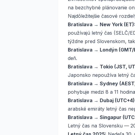
na bezchybné plánovanie onli
Najdôležitejšie časové rozdiel
Bratislava → New York (ET)
používajú letný čas (SELČ/ED
týždne pred Slovenskom, takž
Bratislava → Londýn (GMT/
deň.
Bratislava → Tokio (JST, U
Japonsko nepoužíva letný ča
Bratislava → Sydney (AEST
pohybuje medzi 8 a 11 hodina
Bratislava → Dubaj (UTC+4)
arabské emiráty letný čas ne
Bratislava → Singapur (UTC
Letný čas na Slovensku — 2
Letný čas 2025:
Nedeľa 30. 