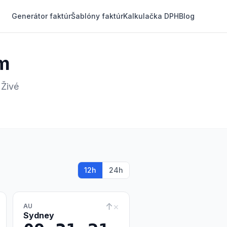
Generátor faktúr
Šablóny faktúr
Kalkulačka DPH
Blog
em
 Živé
12h
24h
↑
×
AU
Sydney