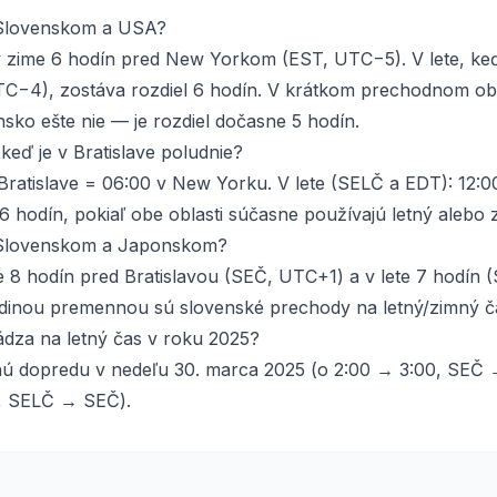
i Slovenskom a USA?
 zime 6 hodín pred New Yorkom (EST, UTC−5). V lete, keď 
C−4), zostáva rozdiel 6 hodín. V krátkom prechodnom o
ensko ešte nie — je rozdiel dočasne 5 hodín.
keď je v Bratislave poludnie?
Bratislave = 06:00 v New Yorku. V lete (SELČ a EDT): 12:0
6 hodín, pokiaľ obe oblasti súčasne používajú letný alebo 
i Slovenskom a Japonskom?
e 8 hodín pred Bratislavou (SEČ, UTC+1) a v lete 7 hodín
jedinou premennou sú slovenské prechody na letný/zimný č
dza na letný čas v roku 2025?
ú dopredu v nedeľu 30. marca 2025 (o 2:00 → 3:00, SEČ →
0, SELČ → SEČ).