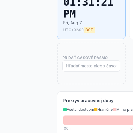
01:31:21
PM
Fri, Aug 7
UTC+02:00
DST
PRIDAŤ ČASOVÉ PÁSMO
Prekryv pracovnej doby
Všetci dostupní
Hraničné
Mimo pra
00
h
0