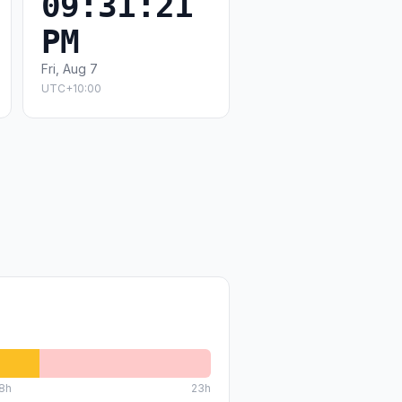
09:31:21
PM
Fri, Aug 7
UTC+10:00
8
h
23h