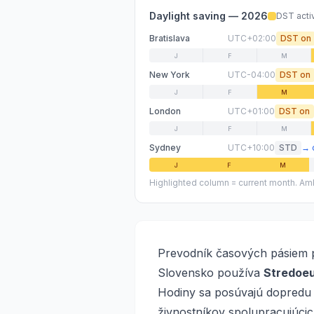
Daylight saving —
2026
DST acti
Bratislava
UTC+02:00
DST on
J
F
M
New York
UTC-04:00
DST on
J
F
M
London
UTC+01:00
DST on
J
F
M
Sydney
UTC+10:00
STD
→
J
F
M
Highlighted column = current month. Amb
Prevodník časových pásiem 
Slovensko používa
Stredoeu
Hodiny sa posúvajú dopredu 
živnostníkov spolupracujúcic