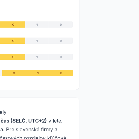
O
N
D
O
N
D
O
N
D
O
N
D
ely
 čas (SELČ, UTC+2)
v lete.
. Pre slovenské firmy a
ť časových rozdielov kľúčová