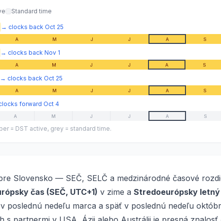
ve
Standard time
→
clocks back
Oct 25
A
M
J
J
A
S
→
clocks back
Nov 1
A
M
J
J
A
S
→
clocks back
Oct 25
A
M
J
J
A
S
clocks forward
Oct 4
A
M
J
J
A
S
er = DST active, grey = standard time.
pre Slovensko — SEČ, SELČ a medzinárodné časové rozdi
rópsky čas (SEČ, UTC+1)
v zime a
Stredoeurópsky letný
v poslednú nedeľu marca a späť v poslednú nedeľu októbra
h s partnermi v USA, Ázii alebo Austrálii je presná znalos