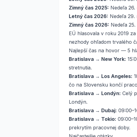
Zimný čas 2025:
Nedeľa 26.
Letný čas 2026:
Nedeľa 29.
Zimný čas 2026:
Nedeľa 25.
EÚ hlasovala v roku 2019 za 
nezhody ohľadom trvalého ča
Najlepší čas na hovor — 5 h
Bratislava → New York:
15:0
stretnutia.
Bratislava → Los Angeles:
1
čo na Slovensku končí praco
Bratislava → Londýn:
Celý p
Londýn.
Bratislava → Dubaj:
09:00–16
Bratislava → Tokio:
09:00–10
prekrytím pracovnej doby.
Najčastejšie otázky