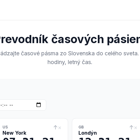
revodník časových pási
ádzajte časové pásma zo Slovenska do celého sveta.
hodiny, letný čas.
↑
×
↑
×
US
GB
New York
Londýn