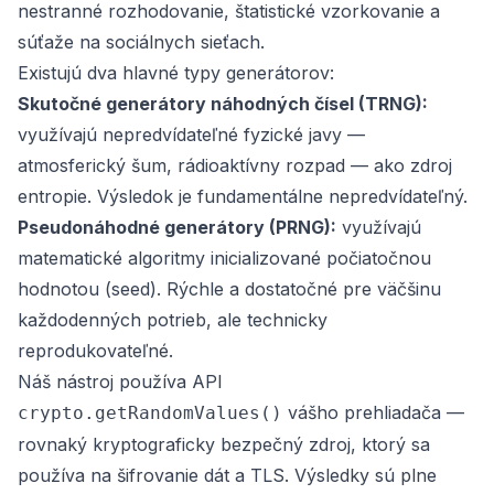
nestranné rozhodovanie, štatistické vzorkovanie a
súťaže na sociálnych sieťach.
Existujú dva hlavné typy generátorov:
Skutočné generátory náhodných čísel (TRNG):
využívajú nepredvídateľné fyzické javy —
atmosferický šum, rádioaktívny rozpad — ako zdroj
entropie. Výsledok je fundamentálne nepredvídateľný.
Pseudonáhodné generátory (PRNG):
využívajú
matematické algoritmy inicializované počiatočnou
hodnotou (
seed
). Rýchle a dostatočné pre väčšinu
každodenných potrieb, ale technicky
reprodukovateľné.
Náš nástroj používa API
vášho prehliadača —
crypto.getRandomValues()
rovnaký kryptograficky bezpečný zdroj, ktorý sa
používa na šifrovanie dát a TLS. Výsledky sú plne