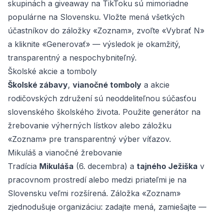
skupinách a giveaway na TikToku sú mimoriadne
populárne na Slovensku. Vložte mená všetkých
účastníkov do záložky «Zoznam», zvoľte «Vybrať N»
a kliknite «Generovať» — výsledok je okamžitý,
transparentný a nespochybniteľný.
Školské akcie a tomboly
Školské zábavy
,
vianočné tomboly
a akcie
rodičovských združení sú neoddeliteľnou súčasťou
slovenského školského života. Použite generátor na
žrebovanie výherných lístkov alebo záložku
«Zoznam» pre transparentný výber víťazov.
Mikuláš a vianočné žrebovanie
Tradícia
Mikuláša
(6. decembra) a
tajného Ježiška
v
pracovnom prostredí alebo medzi priateľmi je na
Slovensku veľmi rozšírená. Záložka «Zoznam»
zjednodušuje organizáciu: zadajte mená, zamiešajte —