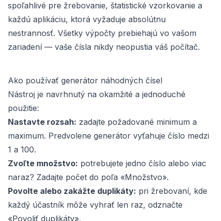
spoľahlivé pre žrebovanie, štatistické vzorkovanie a
každú aplikáciu, ktorá vyžaduje absolútnu
nestrannosť. Všetky výpočty prebiehajú vo vašom
zariadení — vaše čísla nikdy neopustia váš počítač.
Ako používať generátor náhodných čísel
Nástroj je navrhnutý na okamžité a jednoduché
použitie:
Nastavte rozsah:
zadajte požadované minimum a
maximum. Predvolene generátor vyťahuje číslo medzi
1 a 100.
Zvoľte množstvo:
potrebujete jedno číslo alebo viac
naraz? Zadajte počet do poľa «Množstvo».
Povolte alebo zakážte duplikáty:
pri žrebovaní, kde
každý účastník môže vyhrať len raz, odznačte
«Povoliť duplikáty».