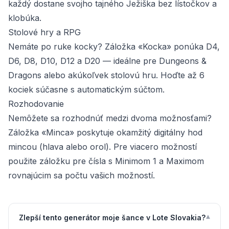
každý dostane svojho tajného Ježiška bez lístočkov a
klobúka.
Stolové hry a RPG
Nemáte po ruke kocky? Záložka «Kocka» ponúka D4,
D6, D8, D10, D12 a D20 — ideálne pre Dungeons &
Dragons alebo akúkoľvek stolovú hru. Hoďte až 6
kociek súčasne s automatickým súčtom.
Rozhodovanie
Nemôžete sa rozhodnúť medzi dvoma možnosťami?
Záložka «Minca» poskytuje okamžitý digitálny hod
mincou (hlava alebo orol). Pre viacero možností
použite záložku pre čísla s Minimom 1 a Maximom
rovnajúcim sa počtu vašich možností.
▾
Zlepší tento generátor moje šance v Lote Slovakia?