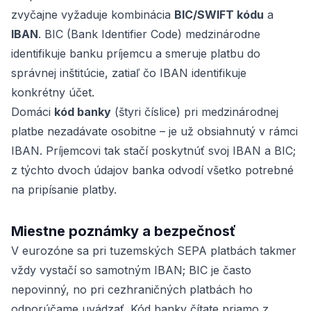
zvyčajne vyžaduje kombinácia
BIC/SWIFT kódu
a
IBAN
. BIC (Bank Identifier Code) medzinárodne
identifikuje banku príjemcu a smeruje platbu do
správnej inštitúcie, zatiaľ čo IBAN identifikuje
konkrétny účet.
Domáci
kód banky
(štyri číslice) pri medzinárodnej
platbe nezadávate osobitne – je už obsiahnutý v rámci
IBAN. Príjemcovi tak stačí poskytnúť svoj IBAN a BIC;
z týchto dvoch údajov banka odvodí všetko potrebné
na pripísanie platby.
Miestne poznámky a bezpečnosť
V eurozóne sa pri tuzemských SEPA platbách takmer
vždy vystačí so samotným IBAN; BIC je často
nepovinný, no pri cezhraničných platbách ho
odporúčame uvádzať. Kód banky čítate priamo z