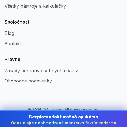
Všetky nástroje a kalkulačky
Spoločnosť
Blog
Kontakt
Právne
Zásady ochrany osobných údajov
Obchodné podmienky
©
2026
i24 Limited. All rights reserved.
Pre firmy v Slovakia
Bezplatná fakturačná aplikácia
Odosielajte neobmedzené množstvo faktúr zadarmo
Zmeniť krajinu:
Slovakia