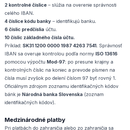
2 kontrolné číslice
– slúžia na overenie správnosti
celého IBAN.
4 číslice kódu banky
– identifikujú banku.
6 číslic predčíslia
účtu.
10 číslic základného čísla účtu.
Príklad:
SK31 1200 0000 1987 4263 7541
. Správnosť
IBAN sa overuje kontrolou podľa normy
ISO 13616
pomocou výpočtu
Mod-97
: po presune krajiny a
kontrolných číslic na koniec a prevode písmen na
čísla musí zvyšok po delení číslom 97 byť rovný 1.
Oficiálnym zdrojom zoznamu identifikačných kódov
bánk je
Národná banka Slovenska
(zoznam
identifikačných kódov).
Medzinárodné platby
Pri platbách do zahraničia alebo zo zahraničia sa