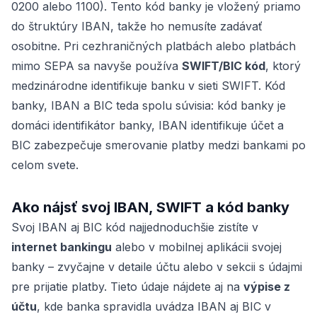
0200 alebo 1100). Tento kód banky je vložený priamo
do štruktúry IBAN, takže ho nemusíte zadávať
osobitne. Pri cezhraničných platbách alebo platbách
mimo SEPA sa navyše používa
SWIFT/BIC kód
, ktorý
medzinárodne identifikuje banku v sieti SWIFT. Kód
banky, IBAN a BIC teda spolu súvisia: kód banky je
domáci identifikátor banky, IBAN identifikuje účet a
BIC zabezpečuje smerovanie platby medzi bankami po
celom svete.
Ako nájsť svoj IBAN, SWIFT a kód banky
Svoj IBAN aj BIC kód najjednoduchšie zistíte v
internet bankingu
alebo v mobilnej aplikácii svojej
banky – zvyčajne v detaile účtu alebo v sekcii s údajmi
pre prijatie platby. Tieto údaje nájdete aj na
výpise z
účtu
, kde banka spravidla uvádza IBAN aj BIC v