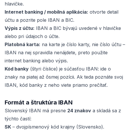
hlavičke.
Internet banking / mobilná aplikácia:
otvorte detail
účtu a pozrite pole IBAN a BIC.
Výpis z účtu:
IBAN a BIC bývajú uvedené v hlavičke
alebo pri údajoch o účte.
Platobná karta:
na karte je číslo karty, nie číslo účtu –
IBAN na nej spravidla nenájdete, preto použite
internet banking alebo výpis.
Kód banky
(štyri číslice) je súčasťou IBAN: ide o
znaky na piatej až ôsmej pozícii. Ak teda poznáte svoj
IBAN, kód banky z neho viete priamo prečítať.
Formát a štruktúra IBAN
Slovenský IBAN má presne
24 znakov
a skladá sa z
týchto častí:
SK
– dvojpísmenový kód krajiny (Slovensko).