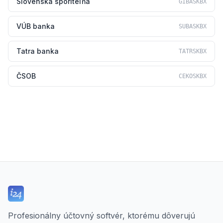
Slovenská sporiteľňa
GIBASKBX
VÚB banka
SUBASKBX
Tatra banka
TATRSKBX
ČSOB
CEKOSKBX
Profesionálny účtovný softvér, ktorému dôverujú