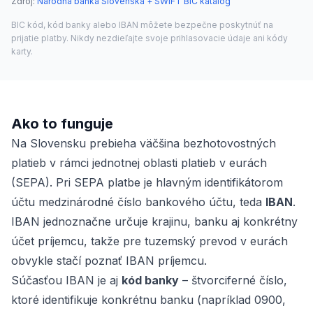
Zdroj
:
Národná banka Slovenska + SWIFT BIC katalóg
BIC kód, kód banky alebo IBAN môžete bezpečne poskytnúť na
prijatie platby. Nikdy nezdieľajte svoje prihlasovacie údaje ani kódy
karty.
Ako to funguje
Na Slovensku prebieha väčšina bezhotovostných
platieb v rámci jednotnej oblasti platieb v eurách
(SEPA). Pri SEPA platbe je hlavným identifikátorom
účtu medzinárodné číslo bankového účtu, teda
IBAN
.
IBAN jednoznačne určuje krajinu, banku aj konkrétny
účet príjemcu, takže pre tuzemský prevod v eurách
obvykle stačí poznať IBAN príjemcu.
Súčasťou IBAN je aj
kód banky
– štvorciferné číslo,
ktoré identifikuje konkrétnu banku (napríklad 0900,