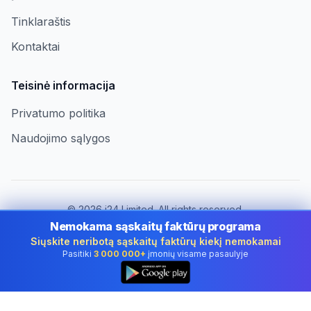
Tinklaraštis
Kontaktai
Teisinė informacija
Privatumo politika
Naudojimo sąlygos
©
2026
i24 Limited. All rights reserved.
Įmonėms Lithuania
Nemokama sąskaitų faktūrų programa
Siųskite neribotą sąskaitų faktūrų kiekį nemokamai
Keisti šalį:
Lithuania
Pasitiki
3 000 000+
įmonių visame pasaulyje