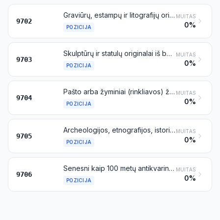
Graviūrų, estampų ir litografijų originalai
MUITAS
9702
0%
POZICIJA
Skulptūrų ir statulų originalai iš bet kurių medžiagų
MUITAS
9703
0%
POZICIJA
Pašto arba žyminiai (rinkliavos) ženklai, siuntmenos, pažymėtos pašto rinkliavos antspaudais, pirmosios dienos vokai, pašto reikmenys iš popieriaus (markiruoti popieriaus dirbiniai) ir panašūs spaudiniai, naudoti arba nenaudoti, išskyrus priskiriamus 4907 pozicijai
MUITAS
9704
0%
POZICIJA
Archeologijos, etnografijos, istorijos, zoologijos, botanikos, mineralogijos, anatomijos, paleontologijos arba numizmatikos kolekcijos ir kolekcionavimo objektai
MUITAS
9705
0%
POZICIJA
Senesni kaip 100 metų antikvariniai daiktai
MUITAS
9706
0%
POZICIJA