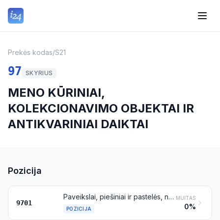
Prekės kodas
/
S21
97
SKYRIUS
MENO KŪRINIAI,
KOLEKCIONAVIMO OBJEKTAI IR
ANTIKVARINIAI DAIKTAI
Pozicija
Paveikslai, piešiniai ir pastelės, nupiešti tik ranka, išskyrus piešinius ir brėžinius, priskiriamus 4906 pozicijai, ir pramonės gaminius, tapytus arba dekoruotus ranka; koliažai, mozaikos ir panašios dekoratyvinės plaketės
MUITAS
9701
0%
POZICIJA