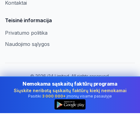
Kontaktai
Teisinė informacija
Privatumo politika
Naudojimo sąlygos
©
2026
i24 Limited. All rights reserved.
Įmonėms Lithuania
Nemokama sąskaitų faktūrų programa
Siųskite neribotą sąskaitų faktūrų kiekį nemokamai
Keisti šalį:
Lithuania
Pasitiki
3 000 000+
įmonių visame pasaulyje