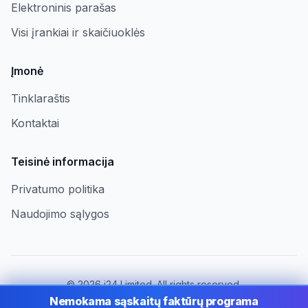
Elektroninis parašas
Visi įrankiai ir skaičiuoklės
Įmonė
Tinklaraštis
Kontaktai
Teisinė informacija
Privatumo politika
Naudojimo sąlygos
©
2026
i24 Limited. All rights reserved.
Įmonėms Lithuania
Nemokama sąskaitų faktūrų programa