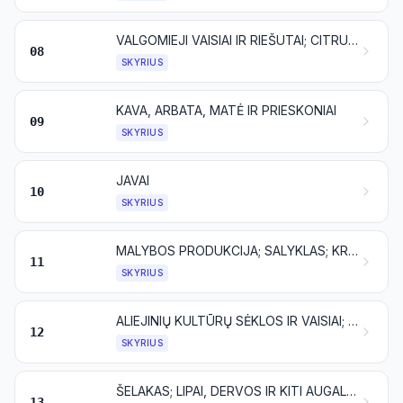
VALGOMIEJI VAISIAI IR RIEŠUTAI; CITRUSINIŲ VAISIŲ ARBA MELIONŲ ŽIEVELĖS IR LUOBOS
08
SKYRIUS
KAVA, ARBATA, MATĖ IR PRIESKONIAI
09
SKYRIUS
JAVAI
10
SKYRIUS
MALYBOS PRODUKCIJA; SALYKLAS; KRAKMOLAS; INULINAS; KVIEČIŲ GLITIMAS
11
SKYRIUS
ALIEJINIŲ KULTŪRŲ SĖKLOS IR VAISIAI; ĮVAIRŪS GRŪDAI, SĖKLOS IR VAISIAI; AUGALAI, NAUDOJAMI PRAMONĖJE IR MEDICINOJE; ŠIAUDAI IR PAŠARAI
12
SKYRIUS
ŠELAKAS; LIPAI, DERVOS IR KITI AUGALŲ SYVAI BEI EKSTRAKTAI
13