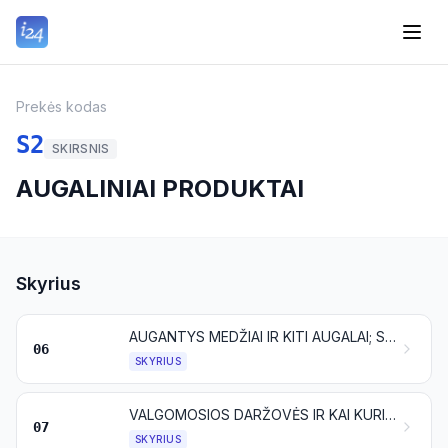
Prekės kodas
S2
SKIRSNIS
AUGALINIAI PRODUKTAI
Skyrius
AUGANTYS MEDŽIAI IR KITI AUGALAI; SVOGŪNĖLIAI, ŠAKNYS IR KITOS PANAŠIOS AUGALŲ DALYS; SKINTOS GĖLĖS IR DEKORATYVINIAI ŽALUMYNAI
06
SKYRIUS
VALGOMOSIOS DARŽOVĖS IR KAI KURIE ŠAKNIAVAISIAI BEI GUMBAVAISIAI
07
SKYRIUS