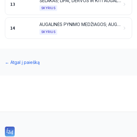
ŠELAKAS; LIPAI, DERVOS IR KITI AUGALŲ SYVAI BEI EKSTRAKTAI
13
SKYRIUS
AUGALINĖS PYNIMO MEDŽIAGOS; AUGALINIAI PRODUKTAI, NENURODYTI KITOJE VIETOJE
14
SKYRIUS
←
Atgal į paiešką