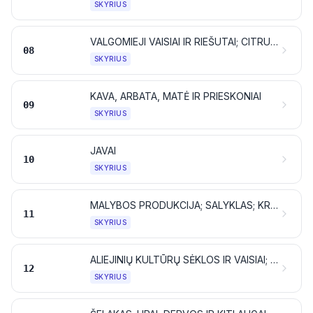
SKYRIUS
VALGOMIEJI VAISIAI IR RIEŠUTAI; CITRUSINIŲ VAISIŲ ARBA MELIONŲ ŽIEVELĖS IR LUOBOS
08
SKYRIUS
KAVA, ARBATA, MATĖ IR PRIESKONIAI
09
SKYRIUS
JAVAI
10
SKYRIUS
MALYBOS PRODUKCIJA; SALYKLAS; KRAKMOLAS; INULINAS; KVIEČIŲ GLITIMAS
11
SKYRIUS
ALIEJINIŲ KULTŪRŲ SĖKLOS IR VAISIAI; ĮVAIRŪS GRŪDAI, SĖKLOS IR VAISIAI; AUGALAI, NAUDOJAMI PRAMONĖJE IR MEDICINOJE; ŠIAUDAI IR PAŠARAI
12
SKYRIUS