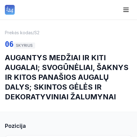
Prekės kodas
/
S2
06
SKYRIUS
AUGANTYS MEDŽIAI IR KITI
AUGALAI; SVOGŪNĖLIAI, ŠAKNYS
IR KITOS PANAŠIOS AUGALŲ
DALYS; SKINTOS GĖLĖS IR
DEKORATYVINIAI ŽALUMYNAI
Pozicija