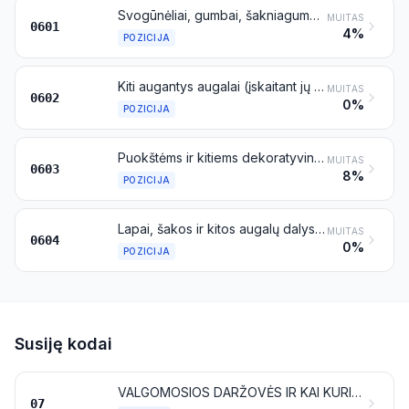
Svogūnėliai, gumbai, šakniagumbiai, gumbasvogūniai, šaknų skrotelės ir šakniastiebiai, esantys vegetacinės ramybės, vegetacijos arba žydėjimo būsenoje; trūkažolės (cikorijos) augalai ir šaknys, išskyrus šaknis, priskiriamas 1212 pozicijai
MUITAS
0601
4%
POZICIJA
Kiti augantys augalai (įskaitant jų šaknis), auginiai ir ūgliai; grybiena
MUITAS
0602
0%
POZICIJA
Puokštėms ir kitiems dekoratyviniams tikslams skintos gėlės ir gėlių žiedpumpuriai, gyvos, džiovintos, dažytos, balintos, įmirkytos arba apdorotos kitu būdu
MUITAS
0603
8%
POZICIJA
Lapai, šakos ir kitos augalų dalys be žiedų arba žiedpumpurių, taip pat žolės, samanos ir kerpės, tinkamos puokštėms ar kitiems dekoratyviniams tikslams, gyvos, džiovintos, dažytos, balintos, įmirkytos arba apdorotos kitu būdu
MUITAS
0604
0%
POZICIJA
Susiję kodai
VALGOMOSIOS DARŽOVĖS IR KAI KURIE ŠAKNIAVAISIAI BEI GUMBAVAISIAI
07