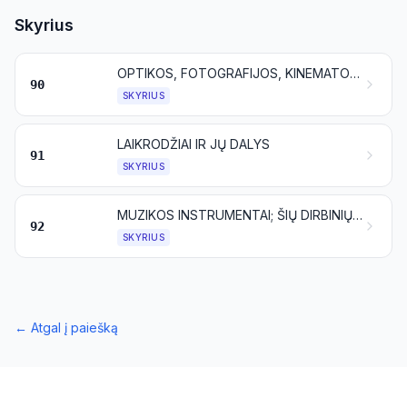
Skyrius
OPTIKOS, FOTOGRAFIJOS, KINEMATOGRAFIJOS, MATAVIMO, TIKRINIMO, TIKSLIEJI, MEDICINOS ARBA CHIRURGIJOS PRIETAISAI IR APARATAI; JŲ DALYS IR REIKMENYS
90
SKYRIUS
LAIKRODŽIAI IR JŲ DALYS
91
SKYRIUS
MUZIKOS INSTRUMENTAI; ŠIŲ DIRBINIŲ DALYS IR REIKMENYS
92
SKYRIUS
←
Atgal į paiešką