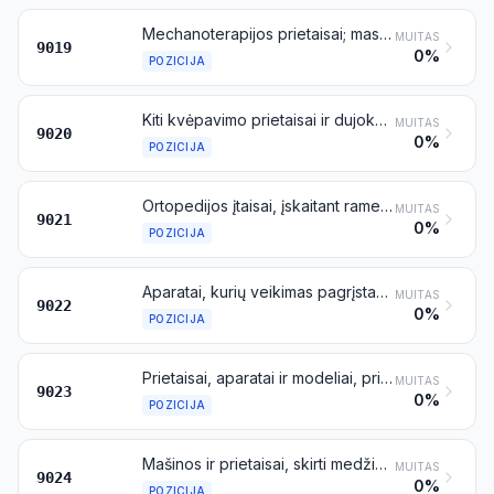
Mechanoterapijos prietaisai; masažo aparatai; psichologinio tinkamumo testų aparatai; ozono terapijos, deguonies terapijos, aerozolinės terapijos, dirbtinio kvėpavimo arba kiti kvėpavimo aparatai, naudojami terapijoje
MUITAS
9019
0%
POZICIJA
Kiti kvėpavimo prietaisai ir dujokaukės, išskyrus saugos kaukes be mechaninių dalių ir keičiamų filtrų
MUITAS
9020
0%
POZICIJA
Ortopedijos įtaisai, įskaitant ramentus, chirurginius diržus ir vyturus; įtvarai ir kiti įtaisai, naudojami lūžiams gydyti; dirbtinės kūno dalys; klausos aparatai ir kiti įtaisai, dedami ant kūno, nešiojami arba implantuojami į kūną, skirti fiziniam trūkumui arba negaliai kompensuoti
MUITAS
9021
0%
POZICIJA
Aparatai, kurių veikimas pagrįstas rentgeno, alfa, beta gama arba kitos jonizuojančiosios spinduliuotės naudojimu, skirti arba neskirti naudoti medicinoje, chirurgijoje, stomatologijoje arba veterinarijoje, įskaitant radiografijos arba radioterapijos aparatus, rentgeno vamzdelius ir kitus rentgeno spinduliuotės generatorius, valdymo pultus, ekranus, tyrimų arba gydymo procedūrų stalus, krėslus ir panašią įrangą
MUITAS
9022
0%
POZICIJA
Prietaisai, aparatai ir modeliai, pritaikyti demonstravimui (pavyzdžiui, mokymo metu arba parodose), netinkami naudoti kitiems tikslams
MUITAS
9023
0%
POZICIJA
Mašinos ir prietaisai, skirti medžiagų (pavyzdžiui, metalų, medienos, tekstilės medžiagų, popieriaus, plastikų) kietumui, stiprumui, spūdumui, tamprumui arba kitoms mechaninėms savybėms tirti
MUITAS
9024
0%
POZICIJA