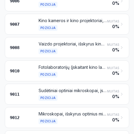
9006
0%
POZICIJA
Kino kameros ir kino projektoriai, su garso įrašymo arba atkūrimo įrenginiais ar be jų
MUITAS
9007
0%
POZICIJA
Vaizdo projektoriai, išskyrus kino projektorius; fotografijos (bet ne kinematografijos) didintuvai ir mažintuvai
MUITAS
9008
0%
POZICIJA
Fotolaboratorijų (įskaitant kino laboratorijas) aparatai ir įranga, nenurodyti kitoje šio skirsnio vietoje; negatoskopai, projekcijos ekranai
MUITAS
9010
0%
POZICIJA
Sudėtiniai optiniai mikroskopai, įskaitant mikrofotografijos, mikrokinematografijos arba mikroprojektavimo mikroskopus
MUITAS
9011
0%
POZICIJA
Mikroskopai, išskyrus optinius mikroskopus; difrakcijos aparatai
MUITAS
9012
0%
POZICIJA