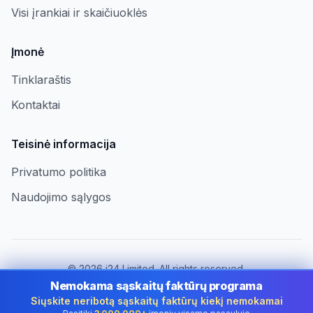
Visi įrankiai ir skaičiuoklės
Įmonė
Tinklaraštis
Kontaktai
Teisinė informacija
Privatumo politika
Naudojimo sąlygos
©
2026
i24 Limited. All rights reserved.
Įmonėms Lithuania
Nemokama sąskaitų faktūrų programa
Siųskite neribotą sąskaitų faktūrų kiekį nemokamai
Keisti šalį:
Lithuania