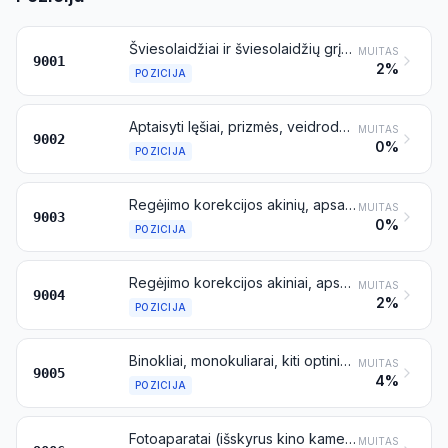
Šviesolaidžiai ir šviesolaidžių grįžtės; šviesolaidžių kabeliai, išskyrus priskiriamus 8544 pozicijai; poliarizacinių medžiagų lakštai ir plokštės; neaptaisyti lęšiai (įskaitant kontaktinius lęšius), prizmės, veidrodžiai ir kiti neaptaisyti optiniai elementai iš bet kurių medžiagų, išskyrus tokius elementus iš optiškai neapdoroto stiklo
MUITAS
9001
2%
POZICIJA
Aptaisyti lęšiai, prizmės, veidrodžiai ir kiti aptaisyti optiniai elementai iš bet kurių medžiagų, kurie yra prietaisų arba aparatų dalys ar priedai, išskyrus tokius elementus iš optiškai neapdoroto stiklo
MUITAS
9002
0%
POZICIJA
Regėjimo korekcijos akinių, apsauginių (arba tamsių) akinių arba panašūs rėmeliai ir aptaisai bei jų dalys
MUITAS
9003
0%
POZICIJA
Regėjimo korekcijos akiniai, apsauginiai (arba tamsūs) akiniai arba kiti akiniai
MUITAS
9004
2%
POZICIJA
Binokliai, monokuliarai, kiti optiniai teleskopai ir jų tvirtinimo įtaisai; kiti astronomijos prietaisai ir jų tvirtinimo įtaisai, išskyrus radioastronomijos prietaisus
MUITAS
9005
4%
POZICIJA
Fotoaparatai (išskyrus kino kameras); fotoblykstės ir fotoblyksčių lempos, išskyrus dujošvytes lempas, priskiriamas 8539 pozicijai
MUITAS