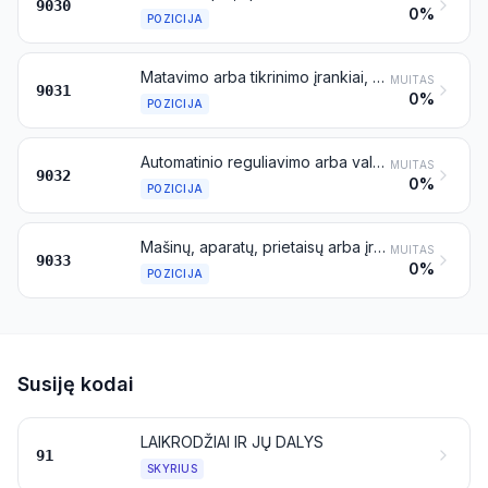
9030
0%
POZICIJA
Matavimo arba tikrinimo įrankiai, prietaisai ir mašinos, nenurodyti kitoje šio skirsnio vietoje; profilių projektoriai
MUITAS
9031
0%
POZICIJA
Automatinio reguliavimo arba valdymo prietaisai ir aparatai
MUITAS
9032
0%
POZICIJA
Mašinų, aparatų, prietaisų arba įrankių, priskiriamų 90 skirsniui, dalys ir reikmenys (nenurodyti kitoje šio skirsnio vietoje)
MUITAS
9033
0%
POZICIJA
Susiję kodai
LAIKRODŽIAI IR JŲ DALYS
91
SKYRIUS