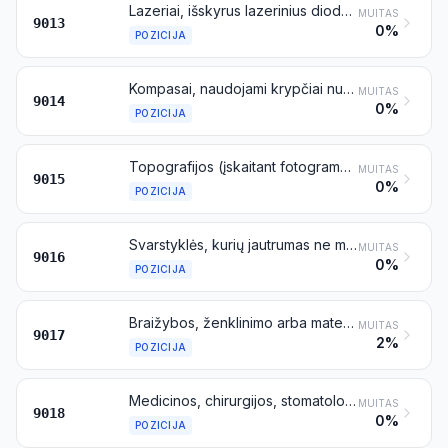
Lazeriai, išskyrus lazerinius diodus; kiti optiniai aparatai ir prietaisai, nenurodyti kitoje šio skirsnio vietoje
MUITAS
9013
0%
POZICIJA
Kompasai, naudojami krypčiai nustatyti; kiti navigacijos prietaisai ir aparatai
MUITAS
9014
0%
POZICIJA
Topografijos (įskaitant fotogrametrinę geodeziją), hidrografijos, okeanografijos, hidrologijos, meteorologijos arba geofizikos matavimų prietaisai ir aparatai, išskyrus kompasus; tolimačiai
MUITAS
9015
0%
POZICIJA
Svarstyklės, kurių jautrumas ne mažesnis kaip 5 cg, su svareliais arba be svarelių
MUITAS
9016
0%
POZICIJA
Braižybos, ženklinimo arba matematinių skaičiavimų prietaisai (pavyzdžiui, braižybos mašinos, pantografai, matlankiai, slankmačiai, braižiklinės, logaritminės liniuotės, diskiniai skaičiuotuvai); rankiniai ilgio matavimo prietaisai (pavyzdžiui, matuoklės ir tieslės (matuojamosios juostos), mikrometrai, slankmačiai), nenurodyti kitoje šio skirsnio vietoje
MUITAS
9017
2%
POZICIJA
Medicinos, chirurgijos, stomatologijos arba veterinarijos aparatai ir instrumentai, įskaitant scintigrafijos aparatus, kiti elektriniai medicinos aparatai ir instrumentai, naudojami regėjimui tikrinti
MUITAS
9018
0%
POZICIJA