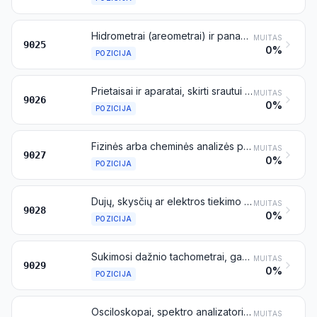
Hidrometrai (areometrai) ir panašūs plūdrieji matuokliai, termometrai, pirometrai, barometrai, higrometrai (drėgmėmačiai) ir psichrometrai, su rašytuvais arba be rašytuvų, ir bet kurios šių prietaisų tarpusavio kombinacijos
MUITAS
9025
0%
POZICIJA
Prietaisai ir aparatai, skirti srautui (debitui), lygiui, slėgiui arba kitiems skysčių arba dujų kintamiesiems matuoti arba tikrinti (pavyzdžiui, srautmačiai, lygmačiai, manometrai, šilumomačiai), išskyrus prietaisus ir aparatus, priskiriamus 9014, 9015, 9028 arba 9032 pozicijai
MUITAS
9026
0%
POZICIJA
Fizinės arba cheminės analizės prietaisai ir aparatai (pavyzdžiui, poliarimetrai, refraktometrai, spektrometrai, dujų arba dūmų analizės aparatai); prietaisai ir aparatai, skirti klampumui, akytumui, plėtimuisi, paviršinei įtempčiai arba panašiems kintamiesiems matuoti ir tikrinti; šilumos, garso arba šviesos kiekių matavimo ir tikrinimo prietaisai ir aparatai (įskaitant eksponometrus); mikrotomai
MUITAS
9027
0%
POZICIJA
Dujų, skysčių ar elektros tiekimo arba gamybos kiekio skaitikliai, įskaitant jų kalibratorius
MUITAS
9028
0%
POZICIJA
Sukimosi dažnio tachometrai, gaminių skaitikliai, taksometrai, hodometrai, žingsniamačiai ir panašūs prietaisai; greitmačiai ir tachometrai, išskyrus priskiriamus 9014 arba 9015 pozicijai; stroboskopai
MUITAS
9029
0%
POZICIJA
Osciloskopai, spektro analizatoriai ir kiti kiekybinių elektros charakteristikų matavimo arba tikrinimo prietaisai ir aparatai, išskyrus skaitiklius, priskiriamus 9028 pozicijai; alfa, beta, gama, rentgeno, kosminės arba kitos jonizuojančiosios spinduliuotės matavimo arba registravimo prietaisai ir aparatai
MUITAS