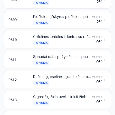
2%
POZICIJA
Pieštukai (išskyrus pieštukus, priskiriamus 9608 pozicijai), spalvotieji pieštukai, pieštukų šerdelės, pastelės, angliniai pieštukai, rašymo arba piešimo kreidelės ir siuvėjų kreidelės
MUITAS
9609
2%
POZICIJA
Grifelinės lentelės ir lentos su rašyti arba piešti pritaikytais paviršiais, įrėmintos arba neįrėmintos
MUITAS
9610
0%
POZICIJA
Spaudai datai pažymėti, antspaudui uždėti arba numeriui nurodyti ir panašūs rankiniai įtaisai (įskaitant įtaisus etiketėms atspausti arba įspausti); rankiniai rinktuvai ir rankiniai spaudos rinkiniai, kurių sudėtyje yra tokių rinktuvų
MUITAS
9611
0%
POZICIJA
Rašomųjų mašinėlių juostelės arba panašios juostelės, įmirkytos rašalu ar kitu būdu paruoštos atspaudams gauti, suvyniotos arba nesuvyniotos ant ričių, sudėtos arba nesudėtos į kasetes; antspaudų pagalvėlės, įmirkytos arba neįmirkytos rašalu, su dėžutėmis arba be jų
MUITAS
9612
0%
POZICIJA
Cigarečių žiebtuvėliai ir kiti žiebtuvėliai, mechaniniai arba nemechaniniai, elektriniai arba neelektriniai bei jų dalys, išskyrus žiebtuvėlių akmenėlius ir dagtis
MUITAS
9613
0%
POZICIJA