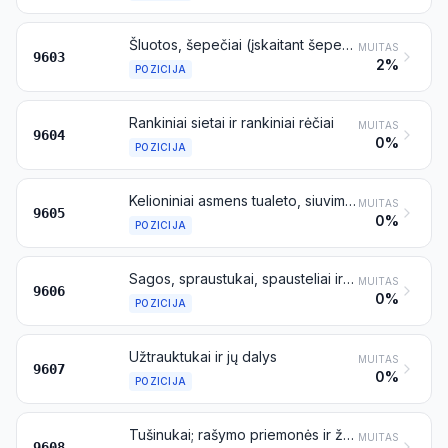
Šluotos, šepečiai (įskaitant šepečius – sudėtines mašinų, prietaisų arba transporto priemonių dalis), rankiniai mechaniniai grindų šlavimo įtaisai, be variklio, šluotos grindims plauti ir plunksninės dulkių šluostės; mazgeliai ir kuokšteliai, paruošti naudoti šluotų arba šepečių gamyboje; dažymo pagalvėlės ir voleliai; valytuvai su gumos sluoksniu, skirti langų stiklams, šaligatviams ir pan. valyti (išskyrus valytuvus su guminiu velenėliu)
MUITAS
9603
2%
POZICIJA
Rankiniai sietai ir rankiniai rėčiai
MUITAS
9604
0%
POZICIJA
Kelioniniai asmens tualeto, siuvimo, batų arba drabužių valymo rinkiniai
MUITAS
9605
0%
POZICIJA
Sagos, spraustukai, spausteliai ir kniedinės spraustės, sagų formos ir kitos šių dirbinių dalys; sagų ruošiniai
MUITAS
9606
0%
POZICIJA
Užtrauktukai ir jų dalys
MUITAS
9607
0%
POZICIJA
Tušinukai; rašymo priemonės ir žymekliai su antgaliais, pagamintais iš veltinio ir iš kitų akytųjų medžiagų; automatiniai plunksnakočiai, stilografai ir kiti plunksnakočiai; kopijavimo stilografai (rapidografai); automatiniai pieštukai su išstumiamomis arba išslystančiomis šerdelėmis; plunksnakočių koteliai, pieštukų koteliai ir panašūs koteliai; išvardytų dirbinių, išskyrus priskiriamus 9609 pozicijai, dalys (įskaitant antgalius ir spaustukus)
MUITAS
9608