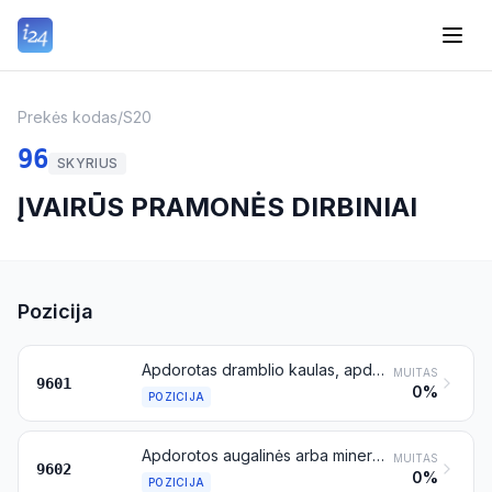
Prekės kodas
/
S20
96
SKYRIUS
ĮVAIRŪS PRAMONĖS DIRBINIAI
Pozicija
Apdorotas dramblio kaulas, apdoroti kaulai, vėžlių šarvai, ragai, elnių ragai, koralai, perlamutras ir kitos gyvūninės raižybos medžiagos bei šių medžiagų dirbiniai (įskaitant dirbinius, pagamintus formavimo būdu)
MUITAS
9601
0%
POZICIJA
Apdorotos augalinės arba mineralinės raižybos medžiagos ir šių medžiagų dirbiniai; formuoti arba raižyti vaško, stearino, gamtinių lipų, gamtinių dervų dirbiniai arba dirbiniai iš modeliavimo pastų ir kiti formuoti arba raižyti dirbiniai, nenurodyti kitoje vietoje; apdorota nesukietinta želatina (išskyrus želatiną, priskiriamą 3503 pozicijai) ir dirbiniai iš nesukietintos želatinos
MUITAS
9602
0%
POZICIJA