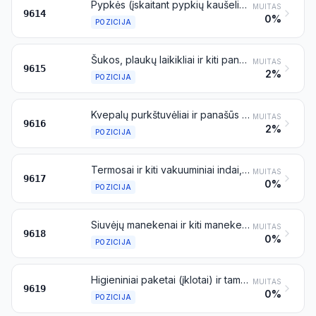
Pypkės (įskaitant pypkių kaušelius) ir cigarų arba cigarečių kandikliai bei jų dalys
MUITAS
9614
0%
POZICIJA
Šukos, plaukų laikikliai ir kiti panašūs dirbiniai; plaukų segtukai ir spaustukai plaukams garbanoti, suktukai ir panašūs dirbiniai, išskyrus priskiriamus 8516 pozicijai, bei jų dalys
MUITAS
9615
2%
POZICIJA
Kvepalų purkštuvėliai ir panašūs tualetiniai purkštuvėliai, jų antgaliai ir galvutės; pūkučiai ir kempinėlės pudrai bei kosmetikos arba tualetinėms priemonėms užtepti
MUITAS
9616
2%
POZICIJA
Termosai ir kiti vakuuminiai indai, sukomplektuoti; jų dalys, išskyrus stiklines kolbas
MUITAS
9617
0%
POZICIJA
Siuvėjų manekenai ir kiti manekenai; automatai ir kita judanti prekių demonstravimo įranga, naudojama parduotuvių vitrinoms apipavidalinti
MUITAS
9618
0%
POZICIJA
Higieniniai paketai (įklotai) ir tamponai, vystyklai (sauskelnės), vystymo įklotai ir panašūs dirbiniai, iš bet kokių medžiagų
MUITAS
9619
0%
POZICIJA