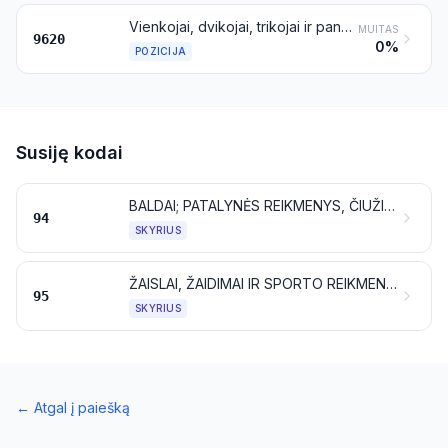
Vienkojai, dvikojai, trikojai ir panašūs dirbiniai
MUITAS
9620
0%
POZICIJA
Susiję kodai
BALDAI; PATALYNĖS REIKMENYS, ČIUŽINIAI, ČIUŽINIŲ KARKASAI, DEKORATYVINĖS PAGALVĖLĖS IR PANAŠŪS KIMŠTINIAI BALDŲ REIKMENYS; ŠVIESTUVAI IR APŠVIETIMO ĮRANGA, NENURODYTI KITOJE VIETOJE; ŠVIEČIANTIEJI ŽENKLAI, ŠVIEČIANČIOSIOS IŠKABOS IR PANAŠŪS DIRBINIAI; SURENKAMIEJI STATINIAI
94
SKYRIUS
ŽAISLAI, ŽAIDIMAI IR SPORTO REIKMENYS; JŲ DALYS IR REIKMENYS
95
SKYRIUS
←
Atgal į paiešką