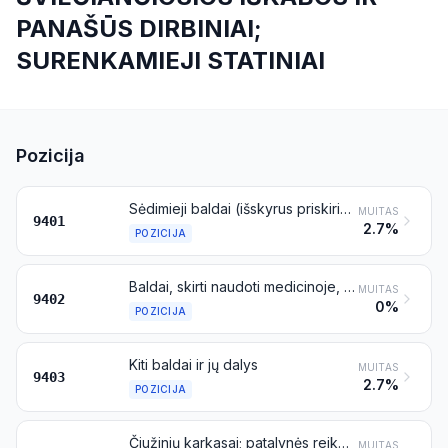
PANAŠŪS DIRBINIAI;
SURENKAMIEJI STATINIAI
Pozicija
Sėdimieji baldai (išskyrus priskiriamus 9402 pozicijai), transformuojami arba netransformuojami į gulimuosius baldus, ir jų dalys
MUITAS
9401
2.7%
POZICIJA
Baldai, skirti naudoti medicinoje, chirurgijoje, stomatologijoje arba veterinarijoje (pavyzdžiui, operaciniai stalai, tyrimų stalai, ligoninių lovos su mechaniniais įtaisais, stomatologijos krėslai); kirpyklų krėslai ir panašūs sukamieji krėslai su atlošimo ir pakėlimo įtaisais; išvardytų dirbinių dalys
MUITAS
9402
0%
POZICIJA
Kiti baldai ir jų dalys
MUITAS
9403
2.7%
POZICIJA
Čiužinių karkasai; patalynės reikmenys ir panašūs baldų reikmenys (pavyzdžiui, čiužiniai, dygsniuoti apklotai, dygsniuotos pūkinės antklodės, dekoratyvinės pagalvėlės, pufai ir pagalvės), spyruokliniai, kimštiniai, užpildyti bet kuriomis medžiagomis arba pagaminti iš akytos gumos ar iš plastikų, apmušti arba neapmušti
MUITAS