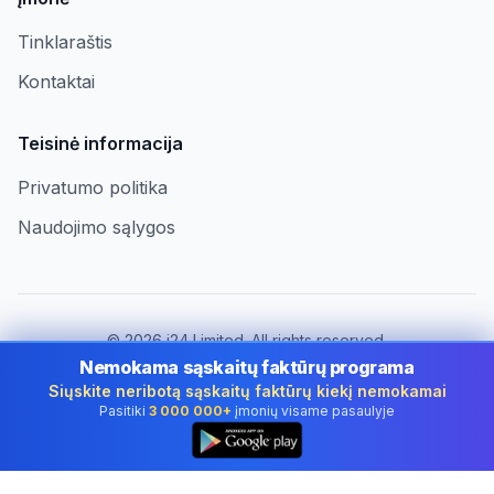
Tinklaraštis
Kontaktai
Teisinė informacija
Privatumo politika
Naudojimo sąlygos
©
2026
i24 Limited. All rights reserved.
Įmonėms Lithuania
Nemokama sąskaitų faktūrų programa
Siųskite neribotą sąskaitų faktūrų kiekį nemokamai
Keisti šalį:
Lithuania
Pasitiki
3 000 000+
įmonių visame pasaulyje