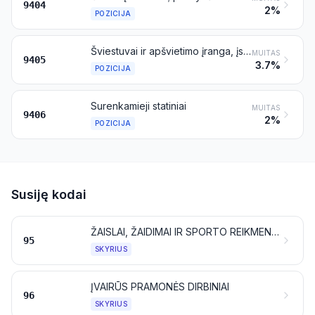
9404
2%
POZICIJA
Šviestuvai ir apšvietimo įranga, įskaitant atvirose vietose ir patalpose naudojamus prožektorius, bei jų dalys, nenurodyti kitoje vietoje; šviečiantieji ženklai, šviečiančiosios iškabos ir panašūs dirbiniai su stacionariai įtvirtintu šviesos šaltiniu bei jų dalys, nenurodyti kitoje vietoje
MUITAS
9405
3.7%
POZICIJA
Surenkamieji statiniai
MUITAS
9406
2%
POZICIJA
Susiję kodai
ŽAISLAI, ŽAIDIMAI IR SPORTO REIKMENYS; JŲ DALYS IR REIKMENYS
95
SKYRIUS
ĮVAIRŪS PRAMONĖS DIRBINIAI
96
SKYRIUS