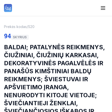
Prekės kodas
/
S20
94
SKYRIUS
BALDAI; PATALYNĖS REIKMENYS,
ČIUŽINIAI, ČIUŽINIŲ KARKASAI,
DEKORATYVINĖS PAGALVĖLĖS IR
PANAŠŪS KIMŠTINIAI BALDŲ
REIKMENYS; ŠVIESTUVAI IR
APŠVIETIMO ĮRANGA,
NENURODYTI KITOJE VIETOJE;
ŠVIEČIANTIEJI ŽENKLAI,
ŠVIEČIANČIOSIOS IŠKABOS IR