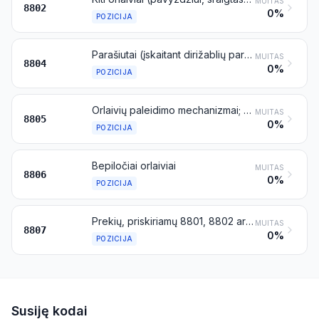
MUITAS
8802
0%
POZICIJA
Parašiutai (įskaitant dirižablių parašiutus ir parašiutus-skraidykles) ir rotošiutai; jų dalys ir reikmenys
MUITAS
8804
0%
POZICIJA
Orlaivių paleidimo mechanizmai; ant laivo denio nusileidžiančių lėktuvų stabdymo ir kiti panašūs įrenginiai; lakūnų treniruokliai; išvardytųjų įrenginių dalys
MUITAS
8805
0%
POZICIJA
Bepiločiai orlaiviai
MUITAS
8806
0%
POZICIJA
Prekių, priskiriamų 8801, 8802 arba 8806 pozicijai, dalys
MUITAS
8807
0%
POZICIJA
Susiję kodai