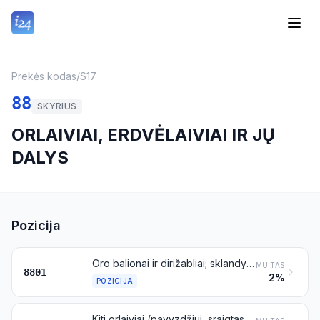
Prekės kodas
/
S17
88
SKYRIUS
ORLAIVIAI, ERDVĖLAIVIAI IR JŲ
DALYS
Pozicija
Oro balionai ir dirižabliai; sklandytuvai, skraidyklės ir kiti orlaiviai be variklių
MUITAS
8801
2%
POZICIJA
Kiti orlaiviai (pavyzdžiui, sraigtasparniai, lėktuvai), išskyrus 8806 pozicijai priskiriamus bepiločius orlaivius; erdvėlaiviai (įskaitant palydovus) ir suborbitinės bei erdvėlaivių paleidimo raketos