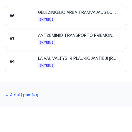
GELEŽINKELIO ARBA TRAMVAJAUS LOKOMOTYVAI, RIEDMENYS IR JŲ DALYS; GELEŽINKELIŲ ARBA TRAMVAJŲ BĖGIŲ ĮRENGINIAI IR ĮTAISAI BEI JŲ DALYS; VISŲ RŪŠIŲ MECHANINĖ (ĮSKAITANT ELEKTROMECHANINĘ) EISMO SIGNALIZACIJOS ĮRANGA
86
SKYRIUS
ANTŽEMINIO TRANSPORTO PRIEMONĖS, IŠSKYRUS GELEŽINKELIO IR TRAMVAJAUS RIEDMENIS; JŲ DALYS IR REIKMENYS
87
SKYRIUS
LAIVAI, VALTYS IR PLAUKIOJANTIEJI ĮRENGINIAI
89
SKYRIUS
←
Atgal į paiešką