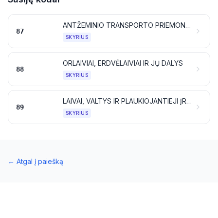
ANTŽEMINIO TRANSPORTO PRIEMONĖS, IŠSKYRUS GELEŽINKELIO IR TRAMVAJAUS RIEDMENIS; JŲ DALYS IR REIKMENYS
87
SKYRIUS
ORLAIVIAI, ERDVĖLAIVIAI IR JŲ DALYS
88
SKYRIUS
LAIVAI, VALTYS IR PLAUKIOJANTIEJI ĮRENGINIAI
89
SKYRIUS
←
Atgal į paiešką