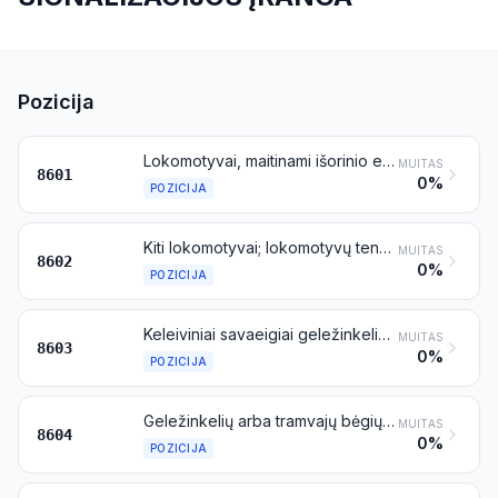
Pozicija
Lokomotyvai, maitinami išorinio elektros energijos šaltinio arba elektros akumuliatorių
MUITAS
8601
0%
POZICIJA
Kiti lokomotyvai; lokomotyvų tenderiai
MUITAS
8602
0%
POZICIJA
Keleiviniai savaeigiai geležinkelio arba tramvajaus vagonai, prekiniai vagonai ir pusvagoniai (atviros platformos), išskyrus priskiriamus 8604 pozicijai
MUITAS
8603
0%
POZICIJA
Geležinkelių arba tramvajų bėgių priežiūros vagonai, savaeigiai arba nesavaeigiai (pavyzdžiui, vagoninės dirbtuvės, kranai, balasto plūktuvai, bėgių lygintuvai ir balansuotuvai, bėgių bandymo ir tikrinimo vagonai)
MUITAS
8604
0%
POZICIJA