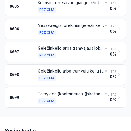
Keleiviniai nesavaeigiai geležinkelio arba tramvajaus vagonai; bagažo vagonai, pašto vagonai ir kiti nesavaeigiai specialūs geležinkelio arba tramvajaus vagonai (išskyrus priskiriamus 8604 pozicijai)
MUITAS
8605
0%
POZICIJA
Nesavaeigiai prekiniai geležinkelio arba tramvajaus vagonai
MUITAS
8606
0%
POZICIJA
Geležinkelio arba tramvajaus lokomotyvų arba riedmenų dalys
MUITAS
8607
0%
POZICIJA
Geležinkelių arba tramvajų kelių įrenginiai ir įtaisai; mechaninė (įskaitant elektromechaninius) geležinkelių, tramvajų kelių, kelių, vidaus vandenų kelių, stovėjimo aikštelių, uostų arba oro uostų signalizacijos, saugos arba eismo valdymo įranga; jų dalys
MUITAS
8608
0%
POZICIJA
Talpyklos (konteineriai) (įskaitant talpyklas (konteinerius), skirtas skysčiams transportuoti), specialiai sukonstruotos ir pritaikytos gabenti vienos arba kelių rūšių transportu
MUITAS
8609
0%
POZICIJA
Susiję kodai