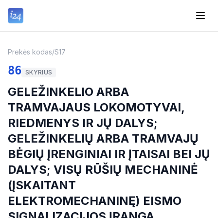
Prekės kodas
/
S17
86
SKYRIUS
GELEŽINKELIO ARBA
TRAMVAJAUS LOKOMOTYVAI,
RIEDMENYS IR JŲ DALYS;
GELEŽINKELIŲ ARBA TRAMVAJŲ
BĖGIŲ ĮRENGINIAI IR ĮTAISAI BEI JŲ
DALYS; VISŲ RŪŠIŲ MECHANINĖ
(ĮSKAITANT
ELEKTROMECHANINĘ) EISMO
SIGNALIZACIJOS ĮRANGA