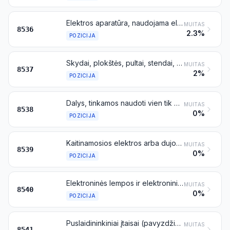
Elektros aparatūra, naudojama elektros grandinėms įjungti, išjungti, perjungti ar apsaugoti, taip pat elektros grandinėms prijungti arba sujungti (pavyzdžiui, jungikliai, relės, saugikliai, viršįtampių slopintuvai, kištukai, kištukiniai lizdai, elektros lempų laikikliai ir kitos jungtys, jungiamosios dėžutės), skirta ne aukštesnei kaip 1000 V įtampai; šviesolaidžių, šviesolaidžių grįžčių arba kabelių jungtys
MUITAS
8536
2.3%
POZICIJA
Skydai, plokštės, pultai, stendai, skirstomosios spintos ir kiti konstrukcijų pagrindai, kuriuose sumontuoti ne mažiau kaip du aparatai, priskiriami 8535 arba 8536 pozicijai, naudojami elektros srovės valdymui arba paskirstymui, įskaitant konstrukcijų pagrindus, kuriuose sumontuoti prietaisai arba aparatai, priskiriami 90 skirsniui, ir skaitmeninio programinio valdymo aparatai, tačiau neįskaitant komutatorių, priskiriamų 8517 pozicijai
MUITAS
8537
2%
POZICIJA
Dalys, tinkamos naudoti vien tik arba daugiausia su aparatais, priskiriamais 8535, 8536 arba 8537 pozicijai
MUITAS
8538
0%
POZICIJA
Kaitinamosios elektros arba dujošvytės lempos, įskaitant sandarias kryptinių spindulių ir ultravioletines arba infraraudonąsias lempas; lankinės lempos; šviesos diodų (LED) šviesos šaltiniai
MUITAS
8539
0%
POZICIJA
Elektroninės lempos ir elektroniniai vamzdžiai, su termoelektroniniais katodais, šaltaisiais katodais ar fotokatodais (pavyzdžiui, vakuuminės, garų ar dujų lempos ir vamzdžiai, gyvsidabrio lygintuvinės lempos ir vamzdžiai, elektroniniai vamzdžiai, televizijos kamerų vamzdžiai)
MUITAS
8540
0%
POZICIJA
Puslaidininkiniai įtaisai (pavyzdžiui, diodai, tranzistoriai ir puslaidininkiniai keitliai); šviesai jautrūs puslaidininkiniai įtaisai, įskaitant fotovoltinius elementus, sumontuoti arba nesumontuoti moduliuose arba plokštėse; šviesos diodai (LED), sumontuoti arba nesumontuoti su kitais šviesos diodais (LED); sumontuoti pjezoelektriniai kristalai
MUITAS
8541