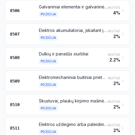
Galvaniniai elementai ir galvaninės baterijos
MUITAS
8506
4%
POZICIJA
Elektros akumuliatoriai, įskaitant jų skirtuvus (separatorius), stačiakampius (įskaitant kvadratinius) arba ne stačiakampius
MUITAS
8507
2%
POZICIJA
Dulkių ir panašūs siurbliai
MUITAS
8508
2.2%
POZICIJA
Elektromechaniniai buitiniai prietaisai su įmontuotu elektros varikliu, išskyrus 8508 pozicijai priskiriamus dulkių ir panašius siurblius
MUITAS
8509
2%
POZICIJA
Skustuvai, plaukų kirpimo mašinėlės ir kiti plaukų šalinimo įtaisai su įmontuotu elektros varikliu
MUITAS
8510
2%
POZICIJA
Elektros uždegimo arba paleidimo įranga, naudojama kibirkštinio arba slėginio uždegimo vidaus degimo varikliuose (pavyzdžiui, uždegimo magnetos, magnetų generatoriai, uždegimo ritės, uždegimo žvakės, kaitinimo žvakės, paleidimo varikliai); generatoriai (pavyzdžiui, nuolatinės arba kintamosios srovės) ir išjungikliai, naudojami kartu su šiais varikliais
MUITAS
8511
2%
POZICIJA