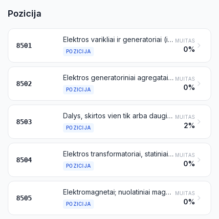
Pozicija
Elektros varikliai ir generatoriai (išskyrus generatorinius agregatus)
MUITAS
8501
0%
POZICIJA
Elektros generatoriniai agregatai ir vieninkariai elektros keitikliai
MUITAS
8502
0%
POZICIJA
Dalys, skirtos vien tik arba daugiausia su mašinomis, priskiriamomis 8501 arba 8502 pozicijai
MUITAS
8503
2%
POZICIJA
Elektros transformatoriai, statiniai keitikliai (pavyzdžiui, lygintuvai) ir induktoriai
MUITAS
8504
0%
POZICIJA
Elektromagnetai; nuolatiniai magnetai ir gaminiai, kurie po įmagnetinimo gali tapti nuolatiniais magnetais; griebtuvai, spaustuvai ir panašūs laikikliai su elektromagnetais arba nuolatiniais magnetais; elektromagnetinės reguliuojamosios ir nereguliuojamosios sankabos bei stabdžiai; elektromagnetiniai kėlimo įrenginiai
MUITAS
8505
0%
POZICIJA