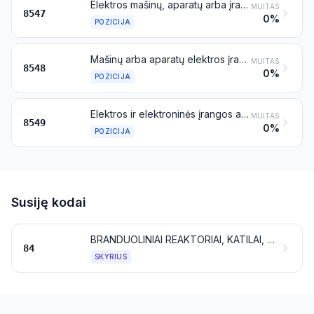
Elektros mašinų, aparatų arba įrangos izoliaciniai įtaisai, išskyrus izoliatorius, priskiriamus 8546 pozicijai, pagaminti vien tik iš izoliacinių medžiagų, neįskaitant smulkių metalinių detalių (pavyzdžiui, lizdų su sriegiais), įdėtų formavimo metu ir skirtų tik dirbiniui surinkti; elektros grandinių izoliaciniai vamzdeliai ir jų jungtys, pagaminti iš netauriųjų metalų, padengtų izoliacinėmis medžiagomis
MUITAS
8547
0%
POZICIJA
Mašinų arba aparatų elektros įrangos dalys, nenurodytos kitoje šio skirsnio vietoje
MUITAS
8548
0%
POZICIJA
Elektros ir elektroninės įrangos atliekos ir laužas
MUITAS
8549
0%
POZICIJA
Susiję kodai
BRANDUOLINIAI REAKTORIAI, KATILAI, MAŠINOS IR MECHANINIAI ĮRENGINIAI; JŲ DALYS
84
SKYRIUS