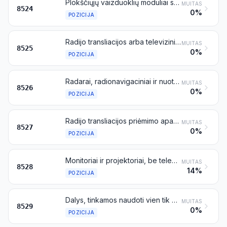
Plokščiųjų vaizduoklių moduliai su jutikliniais ekranais arba be jų
MUITAS
8524
0%
POZICIJA
Radijo transliacijos arba televizinio signalo perdavimo aparatūra, su priėmimo arba garso įrašymo ar atkūrimo aparatūra arba be jos; televizijos kameros, skaitmeniniai fotoaparatai ir vaizdo kameros su vaizdo įrašymo įrenginiu
MUITAS
8525
0%
POZICIJA
Radarai, radionavigaciniai ir nuotolinio valdymo radijo bangomis aparatai
MUITAS
8526
0%
POZICIJA
Radijo transliacijos priėmimo aparatūra, su kuria kartu viename korpuse sumontuota arba nesumontuota garso įrašymo ar garso atkūrimo aparatūra arba laikrodis
MUITAS
8527
0%
POZICIJA
Monitoriai ir projektoriai, be televizinio signalo priėmimo aparatūros; televizinio signalo priėmimo aparatūra, su radijo imtuvais arba su garso ar vaizdo įrašymo arba atkūrimo aparatais arba be jų
MUITAS
8528
14%
POZICIJA
Dalys, tinkamos naudoti vien tik arba daugiausia su aparatais, priskiriamais 8524 – 8528 pozicijoms
MUITAS
8529
0%
POZICIJA