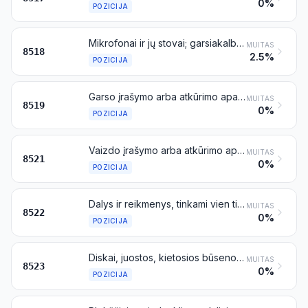
0%
POZICIJA
Mikrofonai ir jų stovai; garsiakalbiai, sumontuoti arba nesumontuoti korpusuose; ausinės, uždedamos ant galvos arba įdedamos į ausį, sumontuotos atskirai arba kartu su mikrofonu, ir rinkiniai, sudaryti iš mikrofono ir vieno ar kelių garsiakalbių; elektriniai garsinio dažnio stiprintuvai; elektriniai garso stiprintuvai
MUITAS
8518
2.5%
POZICIJA
Garso įrašymo arba atkūrimo aparatai
MUITAS
8519
0%
POZICIJA
Vaizdo įrašymo arba atkūrimo aparatai, su imtuviniais vaizdo derintuvais (tiuneriais) arba be jų
MUITAS
8521
0%
POZICIJA
Dalys ir reikmenys, tinkami vien tik arba daugiausia aparatams, priskiriamiems 8519 arba 8521 pozicijai
MUITAS
8522
0%
POZICIJA
Diskai, juostos, kietosios būsenos išliekamosios atmintinės, lustinės kortelės ir kitos laikmenos, skirtos garsui ar kitiems reiškiniams įrašyti, įrašytos arba neįrašytos, įskaitant diskų gamyboje naudojamas matricas ir ruošinius, bet išskyrus gaminius, priskiriamus 37 skirsniui
MUITAS
8523
0%
POZICIJA