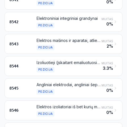
0%
POZICIJA
Elektroniniai integriniai grandynai
MUITAS
8542
0%
POZICIJA
Elektros mašinos ir aparatai, atliekantys tam tikras jiems būdingas funkcijas, nenurodytas kitoje šio skirsnio vietoje
MUITAS
8543
2%
POZICIJA
Izoliuotieji (įskaitant emaliuotuosius arba anoduotuosius) laidai, kabeliai (įskaitant bendraašius kabelius) ir kiti izoliuotieji elektros laidininkai, su pritvirtintomis jungtimis arba be jų; šviesolaidžių kabeliai, sudaryti iš atskirų aptrauktų šviesolaidžių, sumontuoti arba nesumontuoti kartu su elektros laidininkais, su pritvirtintomis jungtimis arba be jų
MUITAS
8544
3.3%
POZICIJA
Angliniai elektrodai, angliniai šepetėliai, lempų angliukai, baterijų angliukai ir kiti grafito arba kiti anglies gaminiai, turintys metalo arba jo neturintys, naudojami elektrotechnikoje
MUITAS
8545
0%
POZICIJA
Elektros izoliatoriai iš bet kurių medžiagų
MUITAS
8546
0%
POZICIJA