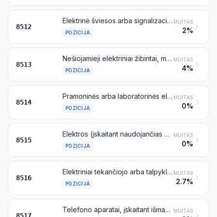
Elektrinė šviesos arba signalizacijos įranga (išskyrus gaminius, priskiriamus 8539 pozicijai), stiklų valytuvai ir apsaugos nuo stiklų apšalimo ir aprasojimo įranga, skirti dviračiams ir panašioms transporto priemonėms, motociklams arba autotransporto priemonėms
MUITAS
8512
2%
POZICIJA
Nešiojamieji elektriniai žibintai, maitinami iš nuosavojo elektros energijos šaltinio (pavyzdžiui, sausųjų baterijų, akumuliatorių, magnetų), išskyrus šviesos įrangą, priskiriamą 8512 pozicijai
MUITAS
8513
4%
POZICIJA
Pramoninės arba laboratorinės elektrinės krosnys ir orkaitės (įskaitant veikiančias taikant indukcijos arba dielektrinių nuostolių principą); kiti pramoniniai arba laboratoriniai terminio medžiagų apdorojimo įrenginiai, veikiantys taikant indukcijos arba dielektrinių nuostolių principą
MUITAS
8514
0%
POZICIJA
Elektros (įskaitant naudojančias elektra kaitinamąsias dujas), lazerio ar kitų šviesų arba fotonų pluošto, ultragarso, elektronų pluošto, magnetinio impulso arba plazmos lanku litavimo, kietojo litavimo arba suvirinimo mašinos ir aparatai, atliekantys ar neatliekantys pjaustymą; elektrinės metalų arba kermetų karštojo purškimo mašinos ir aparatai
MUITAS
8515
0%
POZICIJA
Elektriniai tekančiojo arba talpykloje laikomo vandens šildytuvai ir panardinamieji šildytuvai; elektriniai patalpų šildymo aparatai ir dirvos šildymo aparatai; elektroterminiai šukuosenų aparatai (pavyzdžiui, plaukų džiovintuvai, plaukų suktuvai, kaitrinės plaukų sukimo žnyplės) ir rankų džiovintuvai; elektrinės laidynės; kiti buitiniai elektroterminiai prietaisai; varžiniai elektriniai kaitinimo elementai, išskyrus priskiriamus 8545 pozicijai
MUITAS
8516
2.7%
POZICIJA
Telefono aparatai, įskaitant išmaniuosius telefonus ir kitus koriniams tinklams arba kitiems belaidžiams tinklams skirtus telefonus; kita balso, vaizdo ar kitų duomenų perdavimo arba priėmimo aparatūra, įskaitant aparatūrą, skirtą laidinio ar belaidžio tinklo ryšiui (pavyzdžiui, vietiniam ar plačiajam tinklui), išskyrus perdavimo arba priėmimo aparatūrą, priskiriamą 8443, 8525, 8527 arba 8528 pozicijai
MUITAS
8517