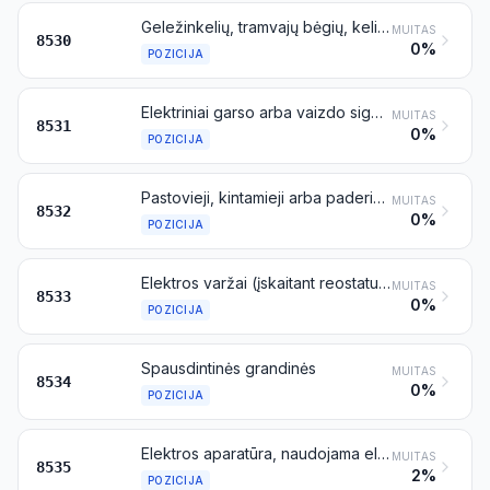
Geležinkelių, tramvajų bėgių, kelių, vidaus vandenų kelių, stovėjimo aikštelių, uostų ir oro uostų signalizacijos, saugos arba eismo reguliavimo elektros įranga (išskyrus įrangą, priskiriamą 8608 pozicijai)
MUITAS
8530
0%
POZICIJA
Elektriniai garso arba vaizdo signalizacijos aparatai (pavyzdžiui, skambučiai, sirenos, švieslentės, apsaugos nuo įsilaužimo arba priešgaisrinės signalizacijos įranga), išskyrus įrangą, priskiriamą 8512 arba 8530 pozicijai
MUITAS
8531
0%
POZICIJA
Pastovieji, kintamieji arba paderinamieji elektros kondensatoriai
MUITAS
8532
0%
POZICIJA
Elektros varžai (įskaitant reostatus ir potenciometrus), išskyrus kaitinamuosius varžus
MUITAS
8533
0%
POZICIJA
Spausdintinės grandinės
MUITAS
8534
0%
POZICIJA
Elektros aparatūra, naudojama elektros grandinėms įjungti, išjungti, perjungti ar apsaugoti, taip pat elektros grandinėms prijungti arba sujungti (pavyzdžiui, jungikliai, saugikliai, žaibolaidžiai, įtampos ribotuvai, viršįtampių slopintuvai, kištukai ir kitos jungtys, jungiamosios dėžės), skirta aukštesnei kaip 1000 V įtampai
MUITAS
8535
2%
POZICIJA