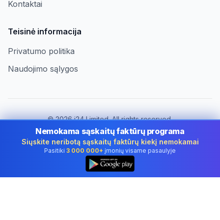
Kontaktai
Teisinė informacija
Privatumo politika
Naudojimo sąlygos
©
2026
i24 Limited. All rights reserved.
Įmonėms Lithuania
Nemokama sąskaitų faktūrų programa
Siųskite neribotą sąskaitų faktūrų kiekį nemokamai
Keisti šalį:
Lithuania
Pasitiki
3 000 000+
įmonių visame pasaulyje