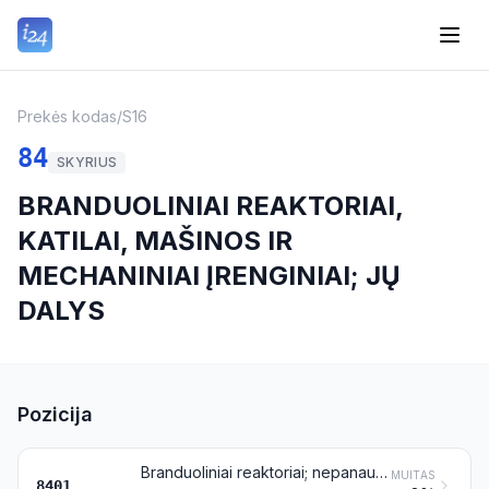
Prekės kodas
/
S16
84
SKYRIUS
BRANDUOLINIAI REAKTORIAI,
KATILAI, MAŠINOS IR
MECHANINIAI ĮRENGINIAI; JŲ
DALYS
Pozicija
Branduoliniai reaktoriai; nepanaudoti (neapšvitinti) branduolinių reaktorių kuro elementai (kasetės); izotopų atskyrimo įrenginiai ir aparatūra
MUITAS
8401