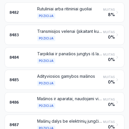
Rutuliniai arba ritininiai guoliai
MUITAS
8482
8%
POZICIJA
Transmisijos velenai (įskaitant kumštelinius velenus ir alkūninius velenus) ir skriejiko velenai; guolių korpusai ir slydimo guoliai; krumpliniai mechanizmai ir krumplinės pavaros; rutuliniai arba ritininiai pavarų sraigtai; pavarų dėžės ir kiti greičio keitikliai (reduktoriai), įskaitant hidrotransformatorius; smagračiai ir skriemuliai, įskaitant skrysčius; sankabos ir sankabos velenų movos (įskaitant universalius šarnyrus)
MUITAS
8483
0%
POZICIJA
Tarpikliai ir panašios jungtys iš lakštinio metalo, kombinuoto su kitomis medžiagomis, arba iš dviejų ar daugiau metalo sluoksnių; tarpiklių ir panašių jungčių, kurių sandara skirtinga, rinkiniai arba komplektai, supakuoti į maišelius, vokus arba panašias pakuotes; mechaniniai sandarikliai
MUITAS
8484
0%
POZICIJA
Adityviosios gamybos mašinos
MUITAS
8485
0%
POZICIJA
Mašinos ir aparatai, naudojami vien tik arba daugiausia puslaidininkių ruošiniams ar plokštelėms, puslaidininkiniams įtaisams, elektroniniams integriniams grandynams ar plokštiesiems vaizduokliams gaminti; mašinos ir aparatai, nurodyti šio skirsnio 11 pastabos C dalyje; dalys ir reikmenys
MUITAS
8486
0%
POZICIJA
Mašinų dalys be elektrinių jungčių, izoliatorių, ričių, kontaktų arba kitų elektros detalių, nenurodytos kitoje šio skirsnio vietoje
MUITAS
8487
0%
POZICIJA