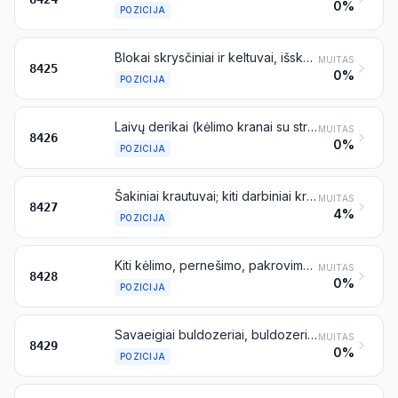
0%
POZICIJA
Blokai skrysčiniai ir keltuvai, išskyrus kaušinius (skipinius) keltuvus; gervės ir špiliai (kabestanai); kėlikliai (domkratai)
MUITAS
8425
0%
POZICIJA
Laivų derikai (kėlimo kranai su strėlėmis); kėlimo kranai, įskaitant kabelinius kranus; mobiliosios kėlimo konstrukcijos, apžarginiai transporteriai (straddle carriers) ir sandėliuose naudojamos važiuoklės su kėlimo kranais
MUITAS
8426
0%
POZICIJA
Šakiniai krautuvai; kiti darbiniai krautuvai su kėlimo arba pernešimo įtaisais
MUITAS
8427
4%
POZICIJA
Kiti kėlimo, pernešimo, pakrovimo arba iškrovimo mechaniniai įrenginiai (pavyzdžiui, liftai, eskalatoriai, konvejeriai, lynų keliai)
MUITAS
8428
0%
POZICIJA
Savaeigiai buldozeriai, buldozeriai su paslankiu verstuvu (angledozers), greideriai, lygintuvai, skreperiai, mechaniniai semtuvai, ekskavatoriai, vienkaušiai krautuvai, plūktuvai ir plentvoliai
MUITAS
8429
0%
POZICIJA