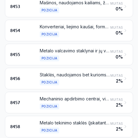
Mašinos, naudojamos kailiams, žaliaminėms odoms arba išdirbtoms odoms paruošti, rauginti arba išdirbti, avalynei arba kitiems dirbiniams iš kailių, žaliaminių odų ir išdirbtų odų gaminti arba taisyti, išskyrus siuvamąsias mašinas
MUITAS
8453
0%
POZICIJA
Konverteriai, liejimo kaušai, formadėžės ir liejimo mašinos, naudojamos metalurgijoje arba liejininkystėje
MUITAS
8454
0%
POZICIJA
Metalo valcavimo staklynai ir jų velenai
MUITAS
8455
0%
POZICIJA
Staklės, naudojamos bet kurioms medžiagoms apdirbti pašalinant dalį medžiagos lazerio spinduliuote arba kitais šviesos ar fotonų pluoštais, ultragarsu, elektros iškrova, naudojant elektrocheminius procesus, elektronų pluoštą arba plazmos lanką; pjovimo vandens srove mašinos
MUITAS
8456
2%
POZICIJA
Mechaninio apdirbimo centrai, vienpozicinės ir daugiapozicinės agregatinės metalo apdirbimo staklės
MUITAS
8457
2%
POZICIJA
Metalo tekinimo staklės (įskaitant tekinimo centrus)
MUITAS
8458
2%
POZICIJA