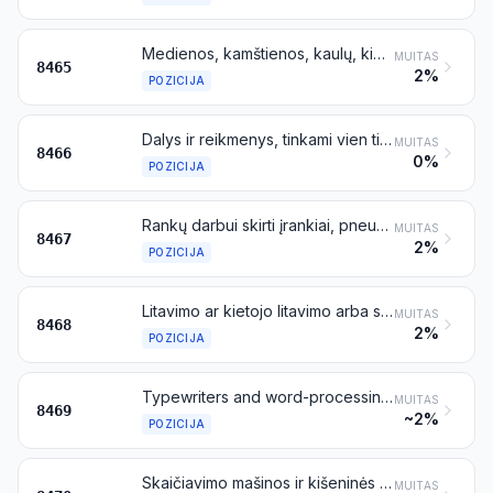
Medienos, kamštienos, kaulų, kietosios gumos, kietųjų plastikų arba panašių kietųjų medžiagų apdirbimo staklės (įskaitant stiprinimo vinimis arba sąvaržų kalimo, klijavimo arba kitas surinkimo stakles)
MUITAS
8465
2%
POZICIJA
Dalys ir reikmenys, tinkami vien tik arba daugiausia staklėms, priskiriamoms 8456–8465 pozicijoms, įskaitant apdirbamų ruošinių arba įrankių laikiklius, atsiveriančiąsias sriegimo galvutes, dalijimo galvutes ir kitus specialiuosius mašinų įtaisus; visų rūšių rankų darbui skirtų įrankių laikikliai
MUITAS
8466
0%
POZICIJA
Rankų darbui skirti įrankiai, pneumatiniai, hidrauliniai arba su įmontuotu elektros ar ne elektros varikliu
MUITAS
8467
2%
POZICIJA
Litavimo ar kietojo litavimo arba suvirinimo mašinos ir aparatai, pritaikyti arba nepritaikyti naudoti pjaustymui, išskyrus priskiriamus 8515 pozicijai; dujinės paviršiaus šiluminio apdorojimo mašinos ir aparatai
MUITAS
8468
2%
POZICIJA
Typewriters and word-processing machines
MUITAS
8469
~2%
POZICIJA
Skaičiavimo mašinos ir kišeninės duomenų įrašymo, atkūrimo ir rodymo ekrane mašinėlės, atliekančios skaičiavimo funkcijas; apskaitos mašinos, pašto siuntų frankavimo mašinos, bilietų išdavimo mašinos ir panašios mašinos su skaičiavimo įtaisais; kasos aparatai
MUITAS