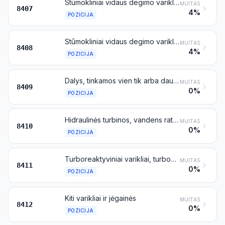
Stūmokliniai vidaus degimo varikliai su kibirkštiniu uždegimu ir grįžtamai slenkamuoju arba rotaciniu stūmoklio judėjimu
MUITAS
8407
4%
POZICIJA
Stūmokliniai vidaus degimo varikliai su slėginiu uždegimu (dyzeliniai arba pusiau dyzeliniai varikliai)
MUITAS
8408
4%
POZICIJA
Dalys, tinkamos vien tik arba daugiausia varikliams, priskiriamiems 8407 arba 8408 pozicijai
MUITAS
8409
0%
POZICIJA
Hidraulinės turbinos, vandens ratai ir jų reguliatoriai
MUITAS
8410
0%
POZICIJA
Turboreaktyviniai varikliai, turbosraigtiniai varikliai ir kitos dujų turbinos
MUITAS
8411
0%
POZICIJA
Kiti varikliai ir jėgainės
MUITAS
8412
0%
POZICIJA