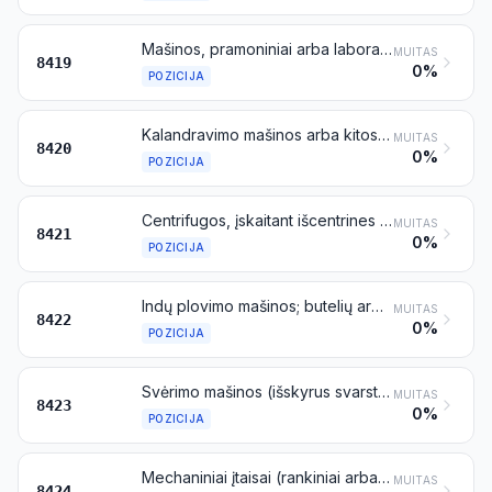
Mašinos, pramoniniai arba laboratoriniai įrenginiai, šildomi arba nešildomi elektra (išskyrus krosnis, orkaites ir kitus įrenginius, priskiriamus 8514 pozicijai), naudojami medžiagoms apdoroti įvairiais, su temperatūros pokyčiu susijusiais, procesais, kaip pavyzdžiui, šildymas, virimas arba kepimas, skrudinimas arba išdeginimas, distiliacija, rektifikacija, sterilizacija, pasterizacija, šutinimas vandens garais, džiovinimas, išgarinimas, garinimas, kondensacija arba šaldymas, išskyrus buitinę techniką; neelektriniai tekančio arba talpykloje laikomo vandens šildytuvai
MUITAS
8419
0%
POZICIJA
Kalandravimo mašinos arba kitos valcavimo mašinos, išskyrus skirtas metalui arba stiklui apdoroti, ir šių mašinų velenai
MUITAS
8420
0%
POZICIJA
Centrifugos, įskaitant išcentrines (centrifugines) džiovyklas; skysčių arba dujų filtravimo arba valymo mašinos ir aparatai
MUITAS
8421
0%
POZICIJA
Indų plovimo mašinos; butelių arba kitų talpyklų plovimo, valymo arba džiovinimo mašinos; butelių, skardinių, dėžių, maišų arba kitų talpyklų pripildymo, uždarymo, sandarinimo arba žymėjimo (etikečių pritvirtinimo) mašinos; butelių, stiklainių, tūbelių ir panašių talpyklų uždarymo mašinos; kitos pakavimo arba vyniojimo mašinos (įskaitant vyniojimo į pakaitinus traukias (susitraukiančias) plėveles mašinas); gėrimų gazavimo mašinos
MUITAS
8422
0%
POZICIJA
Svėrimo mašinos (išskyrus svarstykles, kurių jautris ne mažesnis kaip 5 cg), įskaitant masės valdomas skaičiavimo arba kontrolės mašinas; visų rūšių svėrimo mašinų svareliai
MUITAS
8423
0%
POZICIJA
Mechaniniai įtaisai (rankiniai arba kiti), skirti skysčiams arba milteliams išsvaidyti, paskleisti arba purkšti; gesintuvai, pripildyti arba nepripildyti; purkštuvai ir panašūs įtaisai; garasrovės, smėliasrovės ir panašios srovinio svaidymo mašinos
MUITAS
8424