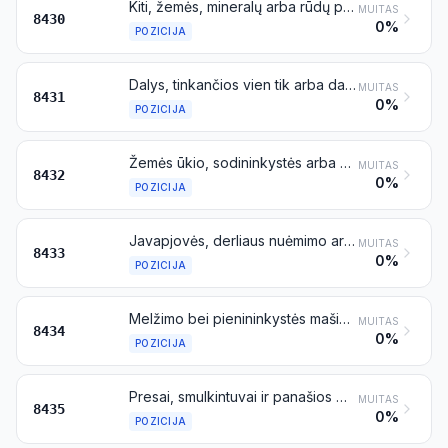
Kiti, žemės, mineralų arba rūdų perstūmos, rūšiavimo, išlyginimo, grandymo, kasimo, plūkimo, sutankinimo, ištraukimo arba gręžimo mašinos; poliakalės ir poliatraukės; plūginiai ir rotoriniai sniego valytuvai
MUITAS
8430
0%
POZICIJA
Dalys, tinkančios vien tik arba daugiausia mašinoms, priskiriamoms 8425–8430 pozicijoms
MUITAS
8431
0%
POZICIJA
Žemės ūkio, sodininkystės arba miškų ūkio mašinos, naudojamos dirvai paruošti arba dirbti; volai vejoms arba sporto aikštelėms voluoti
MUITAS
8432
0%
POZICIJA
Javapjovės, derliaus nuėmimo arba kuliamosios mašinos, įskaitant šiaudų arba šieno presus arba presus-rinktuvus; vejapjovės arba šienapjovės; kiaušinių, vaisių arba kitų žemės ūkio produktų valymo, rūšiavimo arba atrankos mašinos, išskyrus mašinas, priskiriamas 8437 pozicijai
MUITAS
8433
0%
POZICIJA
Melžimo bei pienininkystės mašinos
MUITAS
8434
0%
POZICIJA
Presai, smulkintuvai ir panašios mašinos, naudojamos vynininkystėje, sidro, vaisių sulčių arba panašių gėrimų gamyboje
MUITAS
8435
0%
POZICIJA