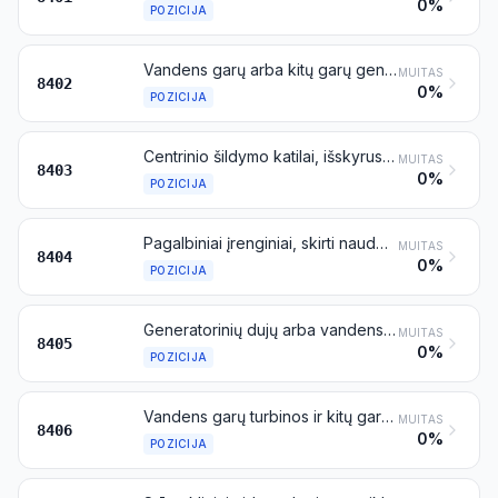
0%
POZICIJA
Vandens garų arba kitų garų generavimo katilai (išskyrus centrinio šildymo karšto vandens katilus, taip pat galinčius generuoti mažo slėgio vandens garus); perkaitinto vandens katilai
MUITAS
8402
0%
POZICIJA
Centrinio šildymo katilai, išskyrus priskiriamus 8402 pozicijai
MUITAS
8403
0%
POZICIJA
Pagalbiniai įrenginiai, skirti naudoti kartu su katilais, priskiriamais 8402 arba 8403 pozicijai (pavyzdžiui, katilo šilumokaičiai, perkaitintuvai, suodžių šalintuvai, dujų rekuperatoriai); vandens garų arba kitų garų jėgainių kondensatoriai
MUITAS
8404
0%
POZICIJA
Generatorinių dujų arba vandens dujų generatoriai, su valytuvais arba be jų; acetileno dujų generatoriai ir panašūs vandens proceso dujų generatoriai, su valytuvais arba be jų
MUITAS
8405
0%
POZICIJA
Vandens garų turbinos ir kitų garų turbinos
MUITAS
8406
0%
POZICIJA