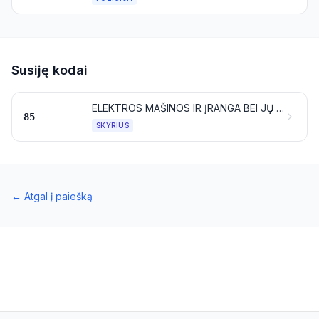
Susiję kodai
ELEKTROS MAŠINOS IR ĮRANGA BEI JŲ DALYS; GARSO ĮRAŠYMO IR ATKŪRIMO APARATAI, TELEVIZINIO VAIZDO IR GARSO ĮRAŠYMO IR ATKŪRIMO APARATAI, ŠIŲ GAMINIŲ DALYS IR REIKMENYS
85
SKYRIUS
←
Atgal į paiešką