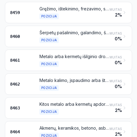
Gręžimo, ištekinimo, frezavimo, sriegių sriegimo arba įsriegimo, pašalinant dalį metalo, staklės (įskaitant linijines agregatines stakles), išskyrus tekinimo stakles (taip pat ir tekinimo centrus), priskiriamas 8458 pozicijai
MUITAS
8459
2%
POZICIJA
Šerpetų pašalinimo, galandimo, šlifavimo, honingavimo, pritrynimo, poliravimo ar kitos metalo arba kermetų apdailos staklės, veikiančios naudojant šlifavimo diskus, abrazyvines arba poliravimo medžiagas, išskyrus krumplių pjovimo, krumplių šlifavimo ir krumplių apdailos stakles, priskiriamas 8461 pozicijai
MUITAS
8460
0%
POZICIJA
Metalo arba kermetų išilginio drožimo, skersinio drožimo, vertikaliojo drožimo, pratraukimo, krumplių pjovimo, krumplių šlifavimo, krumplių apdailos, pjaustymo, atpjovimo staklės ir kitos metalo arba kermetų apdirbimo pašalinant dalį metalo arba kermetų staklės, nenurodytos kitoje vietoje
MUITAS
8461
0%
POZICIJA
Metalo kalimo, įspaudimo arba štampavimo staklės (įskaitant presus, bet išskyrus valcavimo staklynus); metalo lenkimo, briaunų lenkimo, lyginimo, tiesinimo, kirpimo, skylių pramušimo ar iškirtimo arba įpjovimo staklės (įskaitant presus, išilginio pjovimo linijas ir pjovimo tam tikro ilgio atkarpomis linijas, bet išskyrus traukimo stakles); pirmiau nenurodyti metalo arba metalų karbidų apdirbimo presai
MUITAS
8462
0%
POZICIJA
Kitos metalo arba kermetų apdorojimo nepašalinant dalies medžiagos staklės
MUITAS
8463
2%
POZICIJA
Akmenų, keramikos, betono, asbestcemenčio arba panašių mineralinių medžiagų apdirbimo staklės ir šaltojo stiklo apdirbimo staklės
MUITAS
8464
2%
POZICIJA