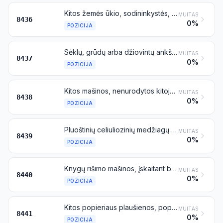
Kitos žemės ūkio, sodininkystės, miškų ūkio, paukštininkystės arba bitininkystės mašinos, įskaitant augalų daiginimo įrenginius su mechanine arba šilumine įranga; paukščių inkubatoriai ir gaubtiniai šildytuvai
MUITAS
8436
0%
POZICIJA
Sėklų, grūdų arba džiovintų ankštinių daržo augalų valymo, rūšiavimo arba atrankos mašinos; malybos pramonės arba javų grūdų ar džiovintų ankštinių daržo augalų apdorojimo mašinos, išskyrus ūkininko ūkyje naudojamas mašinas
MUITAS
8437
0%
POZICIJA
Kitos mašinos, nenurodytos kitoje šio skirsnio vietoje, naudojamos maisto produktų arba gėrimų pramoniniam paruošimui arba gamybai, išskyrus gyvūninių, nelakiųjų augalinių arba mikroorganizmų riebalų ar aliejų ekstrahavimo arba paruošimo mašinas
MUITAS
8438
0%
POZICIJA
Pluoštinių celiuliozinių medžiagų plaušienos gamybos, popieriaus arba kartono gamybos arba apdailos mašinos
MUITAS
8439
0%
POZICIJA
Knygų rišimo mašinos, įskaitant brošiūravimo mašinas
MUITAS
8440
0%
POZICIJA
Kitos popieriaus plaušienos, popieriaus arba kartono gamybos mašinos, įskaitant visų rūšių popieriaus ir kartono pjaustymo mašinas
MUITAS
8441
0%
POZICIJA