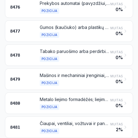
Prekybos automatai (pavyzdžiui, pašto ženklų, cigarečių, maisto produktų arba gėrimų prekybos automatai), įskaitant pinigų keitimo automatus
MUITAS
8476
0%
POZICIJA
Gumos (kaučiuko) arba plastikų apdirbimo mašinos ir šių medžiagų produktų gamybos mašinos, nenurodytos kitoje šio skirsnio vietoje
MUITAS
8477
0%
POZICIJA
Tabako paruošimo arba perdirbimo mašinos, nenurodytos kitoje šio skirsnio vietoje
MUITAS
8478
0%
POZICIJA
Mašinos ir mechaniniai įrenginiai, atliekantys tam tikras jiems būdingas funkcijas, nenurodytas kitoje šio skirsnio vietoje
MUITAS
8479
0%
POZICIJA
Metalo liejimo formadėžės; liejimo padėklai; liejimo modeliai; metalo, metalų karbidų, stiklo, mineralinių medžiagų, gumos arba plastikų liejimo formos (išskyrus luitadėžes)
MUITAS
8480
0%
POZICIJA
Čiaupai, ventiliai, vožtuvai ir panašūs vamzdynų, kaitrovamzdžių, katilų, rezervuarų, cisternų, bakų ir panašių dirbinių įtaisai, įskaitant slėgio mažinamuosius (redukcinius) ir termostatinius reguliuojamuosius vožtuvus
MUITAS
8481
2%
POZICIJA