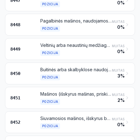
8447
0%
POZICIJA
Pagalbinės mašinos, naudojamos kartu su mašinomis, priskiriamomis 8444, 8445, 8446 arba 8447 pozicijai (pavyzdžiui, nytkėlės mechanizmai, žakardo mašinos, automatinio sustabdymo įtaisai ir šaudyklių pakeitimo mechanizmai); dalys ir pagalbinė įranga, naudojama vien tik arba daugiausia su mašinomis, priskiriamomis šiai pozicijai arba 8444, 8445, 8446 ar 8447 pozicijai (pavyzdžiui, verpstės ir sparninės verpstės, karštuvų garnitūrai, šukos, filjerės, šaudyklės, nytelės ir nytys, mezgimo adatos)
MUITAS
8448
0%
POZICIJA
Veltinių arba neaustinių medžiagų rietime arba tam tikrų jų formų gamybos arba apdailos mašinos, įskaitant fetrinių skrybėlių gamybos mašinas; skrybėlių gamybos formos
MUITAS
8449
0%
POZICIJA
Buitinės arba skalbyklose naudojamos skalbyklės, įskaitant mašinas, atliekančias skalbimo ir džiovinimo funkcijas
MUITAS
8450
3%
POZICIJA
Mašinos (išskyrus mašinas, priskiriamas 8450 pozicijai), naudojamos tekstilės siūlams, tekstilės gaminiams arba gataviems tekstilės dirbiniams skalbti, valyti, gręžti, džiovinti, lyginti, presuoti (įskaitant laminavimo presus), balinti, dažyti, taurinti, dailinti, padengti arba įmirkyti, ir mašinos, užtepančios pastos sluoksnį ant tekstilės audinio arba ant kito pagrindo, naudojamos linoleumo ir panašių grindų dangų gamyboje; tekstilės gaminių vyniojimo į rietimus, išvyniojimo iš rietimų, dvilinkavimo, kirpimo ir kraštų apkirpimo dantukais mašinos
MUITAS
8451
2%
POZICIJA
Siuvamosios mašinos, išskyrus brošiūravimo mašinas, priskiriamas 8440 pozicijai; baldai, stovai ir dangčiai, specialiai pritaikyti siuvamosioms mašinoms; siuvamųjų mašinų adatos
MUITAS
8452
0%
POZICIJA