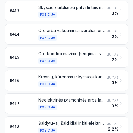
Skysčių siurbliai su pritvirtintais matuokliais arba be jų; skysčių keltuvai
MUITAS
8413
0%
POZICIJA
Oro arba vakuuminiai siurbliai, oro arba kitų dujų kompresoriai ir ventiliatoriai; ventiliacijos arba recirkuliacijos gaubtai (traukos spintos) su įmontuotu ventiliatoriumi, su filtrais arba be filtrų; dujoms nelaidžios biologinės saugos spintos, su filtrais arba be filtrų
MUITAS
8414
2%
POZICIJA
Oro kondicionavimo įrenginiai, sudaryti iš variklio varomo ventiliatoriaus ir oro temperatūros bei drėgmės kaitos elementų, įskaitant kondicionierius, kuriais oro drėgmė atskirai nereguliuojama
MUITAS
8415
2%
POZICIJA
Krosnių, kūrenamų skystuoju kuru, pulverizuotu kietuoju kuru arba dujomis, degikliai; mechaninės kūryklos, įskaitant jų mechanines groteles, mechaninius pelenų šalintuvus ir panašius įtaisus
MUITAS
8416
0%
POZICIJA
Neelektrinės pramoninės arba laboratorinės krosnys ir orkaitės, įskaitant šiukšlių deginimo ir krematoriumų krosnis
MUITAS
8417
0%
POZICIJA
Šaldytuvai, šaldikliai ir kiti elektriniai arba neelektriniai šaldymo arba užšaldymo įrenginiai; šiluminiai siurbliai, išskyrus oro kondicionavimo įrenginius, priskiriamus 8415 pozicijai
MUITAS
8418
2.2%
POZICIJA