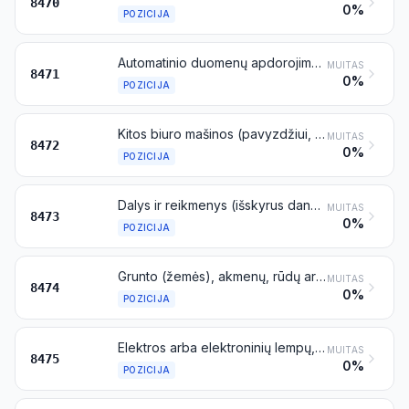
8470
0%
POZICIJA
Automatinio duomenų apdorojimo mašinos ir jų įtaisai; magnetiniai arba optiniai (duomenų) skaitymo skaitliai, užkoduotų duomenų perrašymo į informacijos laikmenas mašinos ir tokių duomenų apdorojimo mašinos, nenurodytos kitoje vietoje
MUITAS
8471
0%
POZICIJA
Kitos biuro mašinos (pavyzdžiui, hektografai arba rotorinės spaudos mašinos, adresavimo mašinos, banknotų išdavimo automatai, monetų rūšiavimo, skaičiavimo arba pakavimo mašinos, pieštukų drožtuvai, perforavimo arba susegimo apkabėlėmis mašinos)
MUITAS
8472
0%
POZICIJA
Dalys ir reikmenys (išskyrus dangčius, futliarus ir panašius dirbinius), skirti vien tik arba daugiausia mašinoms, priskiriamoms 8470–8472 pozicijoms
MUITAS
8473
0%
POZICIJA
Grunto (žemės), akmenų, rūdų arba kitų mineralinių medžiagų, esančių kietame būvyje (įskaitant miltelius ir pastas), rūšiavimo, sijojimo, atskyrimo, plovimo, trupinimo, malimo, maišymo arba minkymo mašinos; kieto mineralinio kuro, minkytų keraminių medžiagų, nesukietėjusių cementų, tinkavimo medžiagų arba kitų miltelių arba pastos pavidalo mineralinių produktų aglomeravimo, formavimo arba liejimo mašinos; smėlinių liejimo formų formavimo mašinos
MUITAS
8474
0%
POZICIJA
Elektros arba elektroninių lempų, elektroninių vamzdžių arba fotoblyksčių lempų su stikliniais gaubtais surinkimo mašinos; stiklo arba stiklo dirbinių gamybos arba karštojo apdirbimo mašinos
MUITAS
8475
0%
POZICIJA