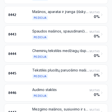
Mašinos, aparatai ir įranga (išskyrus mašinas, priskiriamas 8456–8465 pozicijoms), skirti plokštėms, cilindrams arba kitiems spaudos elementams paruošti arba gaminti; plokštės, cilindrai ir kiti spaudos elementai; plokštės, cilindrai ir litografiniai akmenys, paruošti naudoti spaudai (pavyzdžiui, nulyginti, šlifuoti arba poliruoti)
MUITAS
8442
0%
POZICIJA
Spaudos mašinos, spausdinančios naudojant plokštes, cilindrus ir kitus spaudos elementus, priskiriamus 8442 pozicijai; kiti spausdintuvai, kopijavimo ir faksimiliniai aparatai, kombinuoti arba nekombinuoti; jų dalys ir reikmenys
MUITAS
8443
0%
POZICIJA
Cheminių tekstilės medžiagų išspaudimo (ekstruzijos), pratempimo, tekstūravimo arba pjaustymo mašinos
MUITAS
8444
0%
POZICIJA
Tekstilės pluoštų paruošimo mašinos; verptuvai, dvejinimo arba sukimo mašinos ir kitos tekstilės siūlų gamybos mašinos; tekstilės lenkimo arba pervijimo mašinos (įskaitant ataudų pervijimo mašinas) ir mašinos, paruošiančios tekstilės siūlus ir verpalus naudoti mašinose, priskiriamose 8446 arba 8447 pozicijai
MUITAS
8445
0%
POZICIJA
Audimo staklės
MUITAS
8446
0%
POZICIJA
Mezgimo mašinos, susiuvimo ir sumezgimo mašinos, apvytinių verpalų, tiulio, nėrinių, siuvinėjimų, aplikacijų gamybos mašinos, pynimo arba tinklų mezgimo mašinos ir pūko įsiuvimo mašinos
MUITAS