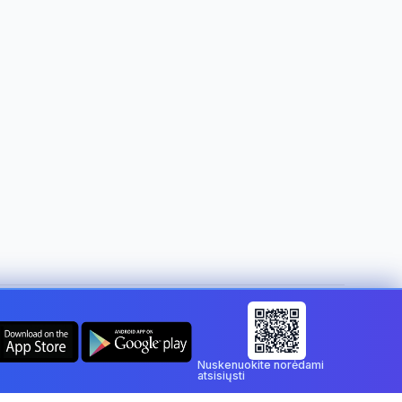
Keisti šalį:
Lithuania
Nuskenuokite norėdami
atsisiųsti