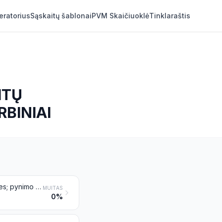
eratorius
Sąskaitų šablonai
PVM Skaičiuoklė
Tinklaraštis
ITŲ
RBINIAI
Pynės ir panašūs dirbiniai iš pynimo medžiagų, surišti arba nesurišti į juosteles; pynimo medžiagos, pynės ir panašūs pinti dirbiniai iš tarpusavyje surištų lygiagrečių sruogų arba austi dirbiniai iš šių medžiagų, turintys lakštų pavidalą, kurie yra arba nėra gatavi dirbiniai (pavyzdžiui, plaušinės, dembliai, medžiaga plaušinėms arba dembliams gaminti, širmos)
MUITAS
0%