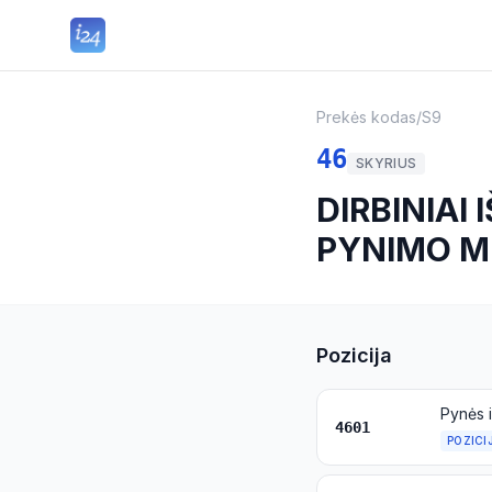
Prekės kodas
/
S9
46
SKYRIUS
DIRBINIAI 
PYNIMO ME
Pozicija
4601
POZICI