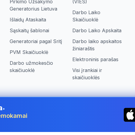
Pirkimo Užsakymo
(VIES)
Generatorius Lietuva
Darbo Laiko
Išlaidų Ataskaita
Skaičiuoklė
Sąskaitų šablonai
Darbo Laiko Apskaita
Generatoriai pagal Sritį
Darbo laiko apskaitos
žiniaraštis
PVM Skaičiuoklė
Elektroninis parašas
Darbo užmokesčio
skaičiuoklė
Visi įrankiai ir
skaičiuoklės
a
•
 nemokamai