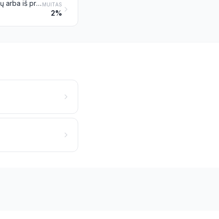
Pintinės, pinti dirbiniai ir kiti dirbiniai, tiesiogiai suformuoti iš pynimo medžiagų arba iš prekių, priskiriamų 4601 pozicijai; dirbiniai iš šiūruoklių
MUITAS
2%