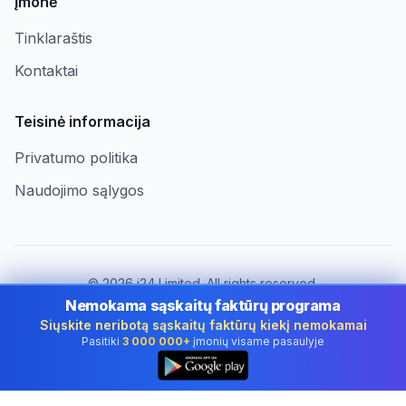
Įmonė
Tinklaraštis
Kontaktai
Teisinė informacija
Privatumo politika
Naudojimo sąlygos
©
2026
i24 Limited. All rights reserved.
Įmonėms Lithuania
Nemokama sąskaitų faktūrų programa
Siųskite neribotą sąskaitų faktūrų kiekį nemokamai
Keisti šalį:
Lithuania
Pasitiki
3 000 000+
įmonių visame pasaulyje