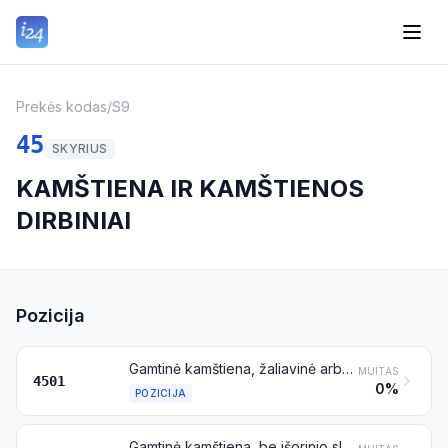
Prekės kodas
/
S9
45
SKYRIUS
KAMŠTIENA IR KAMŠTIENOS
DIRBINIAI
Pozicija
Gamtinė kamštiena, žaliavinė arba paprastai paruošta; kamštienos atliekos; trupinta, granuliuota arba malta kamštiena
MUITAS
4501
0%
POZICIJA
Gamtinė kamštiena, be išorinio sluoksnio arba grubiai aptašyta arba stačiakampių (įskaitant kvadratinius) blokų, plokščių, lakštų arba juostų (įskaitant briaunotus kamščių arba kaiščių ruošinius) pavidalo