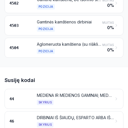
MUITAS
4502
0%
POZICIJA
Gamtinės kamštienos dirbiniai
MUITAS
4503
0%
POZICIJA
Aglomeruota kamštiena (su rišikliu arba be jo) ir aglomeruotos kamštienos dirbiniai
MUITAS
4504
0%
POZICIJA
Susiję kodai
MEDIENA IR MEDIENOS GAMINIAI; MEDŽIO ANGLYS
44
SKYRIUS
DIRBINIAI IŠ ŠIAUDŲ, ESPARTO ARBA IŠ KITŲ PYNIMO MEDŽIAGŲ; PINTINĖS IR PINTI DIRBINIAI
46
SKYRIUS