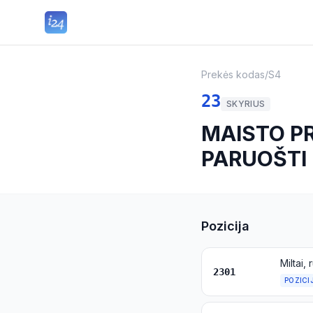
Prekės kodas
/
S4
23
SKYRIUS
MAISTO PR
PARUOŠTI
Pozicija
2301
POZICI