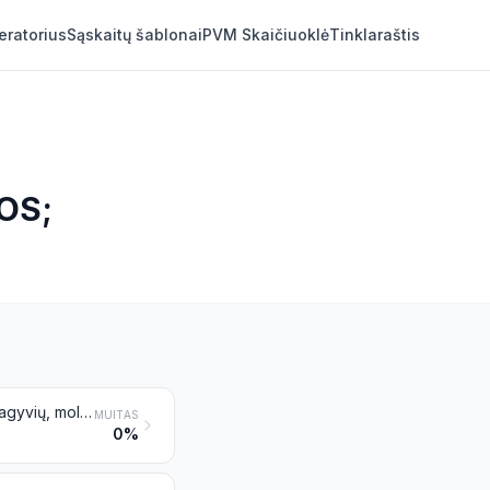
eratorius
Sąskaitų šablonai
PVM Skaičiuoklė
Tinklaraštis
OS;
Miltai, rupiniai ir granulės iš mėsos arba mėsos subproduktų, žuvų arba vėžiagyvių, moliuskų arba kitų vandens bestuburių, netinkami vartoti žmonių maistui; taukų likučiai
MUITAS
0%