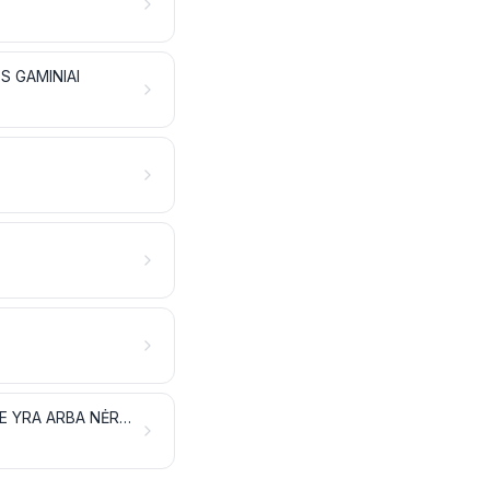
S GAMINIAI
TABAKAS IR PERDIRBTI TABAKO PAKAITALAI; PRODUKTAI, KURIŲ SUDĖTYJE YRA ARBA NĖRA NIKOTINO, ĮKVEPIAMI NEDEGINANT; KITI PRODUKTAI, KURIŲ SUDĖTYJE YRA NIKOTINO, SKIRTI TAM, KAD NIKOTINAS PATEKTŲ Į ŽMOGAUS ORGANIZMĄ