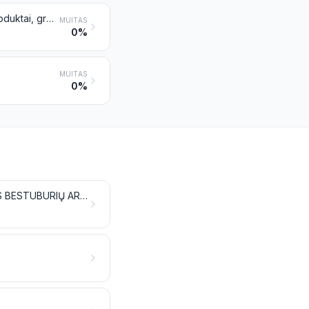
Augalinės medžiagos ir augalinės atliekos, augalinės liekanos ir šalutiniai produktai, granuliuoti arba negranuliuoti, naudojami gyvūnų pašarams, nenurodyti kitoje vietoje
MUITAS
0%
MUITAS
0%
GAMINIAI IŠ MĖSOS, ŽUVIES, VĖŽIAGYVIŲ, MOLIUSKŲ ARBA KITŲ VANDENS BESTUBURIŲ AR IŠ VABZDŽIŲ