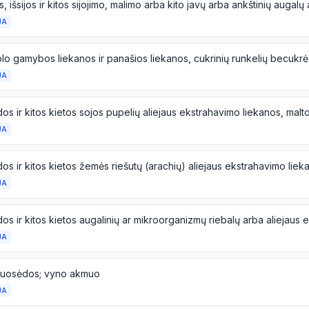
JA
JA
JA
JA
JA
uosėdos; vyno akmuo
JA