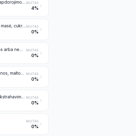
Sėlenos, išsijos ir kitos sijojimo, malimo arba kito javų arba ankštinių augalų apdorojimo liekanos, granuliuotos arba negranuliuotos
MUITAS
4%
Krakmolo gamybos liekanos ir panašios liekanos, cukrinių runkelių becukrė masė, cukranendrių išspaudos ir kitos cukraus gamybos atliekos, žlaugtai arba kitos alaus gamybos arba alkoholio distiliavimo atliekos, granuliuotos arba negranuliuotos
MUITAS
0%
Išspaudos ir kitos kietos sojos pupelių aliejaus ekstrahavimo liekanos, maltos arba nemaltos, granuliuotos arba negranuliuotos
MUITAS
0%
Išspaudos ir kitos kietos žemės riešutų (arachių) aliejaus ekstrahavimo liekanos, maltos arba nemaltos, granuliuotos arba negranuliuotos
MUITAS
0%
Išspaudos ir kitos kietos augalinių ar mikroorganizmų riebalų arba aliejaus ekstrahavimo liekanos, maltos arba nemaltos, granuliuotos arba negranuliuotos, išskyrus priskiriamus 2304 arba 2305 pozicijai
MUITAS
0%
MUITAS
0%