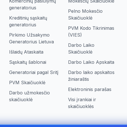
Komercinių pasiūlymų
Mokesčių Skaičiuoklė
generatorius
Pelno Mokesčio
Kreditinių sąskaitų
Skaičiuoklė
generatorius
PVM Kodo Tikrinimas
Pirkimo Užsakymo
(VIES)
Generatorius Lietuva
Darbo Laiko
Išlaidų Ataskaita
Skaičiuoklė
Sąskaitų šablonai
Darbo Laiko Apskaita
Generatoriai pagal Sritį
Darbo laiko apskaitos
žiniaraštis
PVM Skaičiuoklė
Elektroninis parašas
Darbo užmokesčio
skaičiuoklė
Visi įrankiai ir
skaičiuoklės