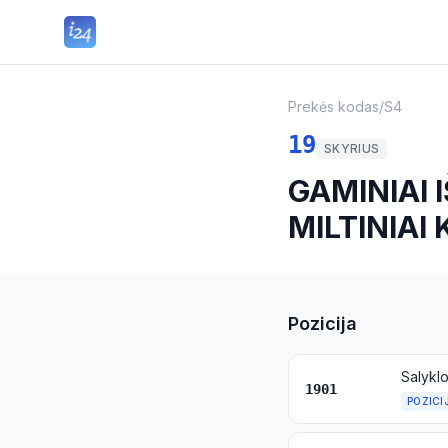
Prekės kodas
/
S4
19
SKYRIUS
GAMINIAI 
MILTINIAI
Pozicija
1901
POZICI