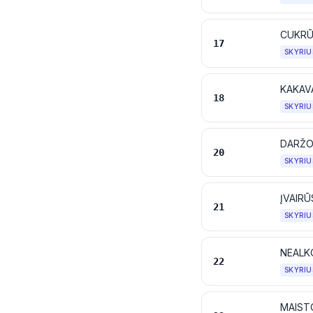
CUKRŪS
17
SKYRIU
KAKAVA
18
SKYRIU
DARŽOV
20
SKYRIU
ĮVAIR
21
SKYRIU
NEALKO
22
SKYRIU
MAIST