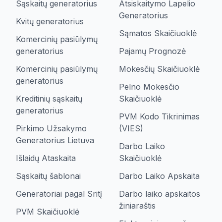
Sąskaitų generatorius
Atsiskaitymo Lapelio
Generatorius
Kvitų generatorius
Sąmatos Skaičiuoklė
Komercinių pasiūlymų
generatorius
Pajamų Prognozė
Komercinių pasiūlymų
Mokesčių Skaičiuoklė
generatorius
Pelno Mokesčio
Kreditinių sąskaitų
Skaičiuoklė
generatorius
PVM Kodo Tikrinimas
Pirkimo Užsakymo
(VIES)
Generatorius Lietuva
Darbo Laiko
Išlaidų Ataskaita
Skaičiuoklė
Sąskaitų šablonai
Darbo Laiko Apskaita
Generatoriai pagal Sritį
Darbo laiko apskaitos
žiniaraštis
PVM Skaičiuoklė