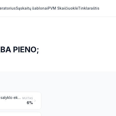
eratorius
Sąskaitų šablonai
PVM Skaičiuoklė
Tinklaraštis
BA PIENO;
Salyklo ekstraktas; maisto produktai iš miltų, kruopų, rupinių, krakmolo arba salyklo ekstrakto, kurių sudėtyje nėra kakavos arba kurių sudėtyje esanti kakava, iš kurios visiškai pašalinti riebalai, sudaro mažiau kaip 40 % masės, nenurodyti kitoje vietoje; maisto produktai iš prekių, priskiriamų 0401–0404 pozicijoms, kurių sudėtyje nėra kakavos arba kurių sudėtyje esanti kakava, iš kurios visiškai pašalinti riebalai, sudaro mažiau kaip 5 % masės, nenurodyti kitoje vietoje
MUITAS
6%