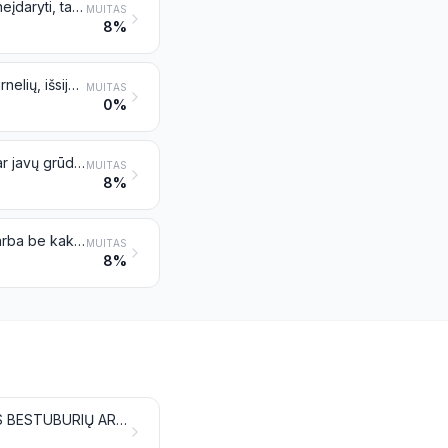
Tešlos gaminiai, virti arba nevirti, įdaryti (mėsa arba kitais produktais) arba neįdaryti, taip pat paruošti arba neparuošti kitu būdu, pavyzdžiui, spageti, makaronai, lakštiniai, lazanja, gnocchi, ravioliai (koldūnai), cannelloni; kuskusas, paruoštas arba neparuoštas
MUITAS
8%
Tapijoka ir iš krakmolo pagaminti jos pakaitalai, turintys dribsnių, grūdelių, žirnelių, išsijų arba panašų pavidalą
MUITAS
0%
Paruošti maisto produktai, pagaminti išpučiant arba skrudinant javų grūdus ar javų grūdų produktus (pavyzdžiui, kukurūzų dribsnius); javai (išskyrus kukurūzus), turintys grūdų, dribsnių arba kitaip apdorotų grūdų pavidalą (išskyrus miltus, kruopas ir rupinius), apvirti arba paruošti kitu būdu, nenurodyti kitoje vietoje
MUITAS
8%
Duona, pyragai, bandelės, pyragaičiai, sausainiai ir kiti kepiniai, su kakava arba be kakavos; ostijos ir kalėdaičiai, tuščios kapsulės, naudojamos farmacijoje, plokštieji vafliai, ryžinis popierius ir panašūs produktai
MUITAS
8%
GAMINIAI IŠ MĖSOS, ŽUVIES, VĖŽIAGYVIŲ, MOLIUSKŲ ARBA KITŲ VANDENS BESTUBURIŲ AR IŠ VABZDŽIŲ