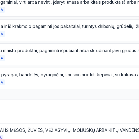
JA
JA
JA
JA
S