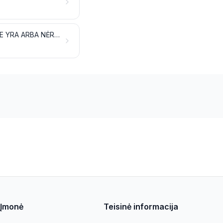
TABAKAS IR PERDIRBTI TABAKO PAKAITALAI; PRODUKTAI, KURIŲ SUDĖTYJE YRA ARBA NĖRA NIKOTINO, ĮKVEPIAMI NEDEGINANT; KITI PRODUKTAI, KURIŲ SUDĖTYJE YRA NIKOTINO, SKIRTI TAM, KAD NIKOTINAS PATEKTŲ Į ŽMOGAUS ORGANIZMĄ
Įmonė
Teisinė informacija