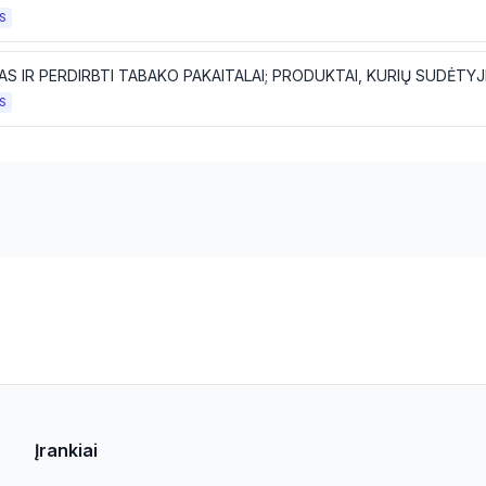
S
S
Įrankiai