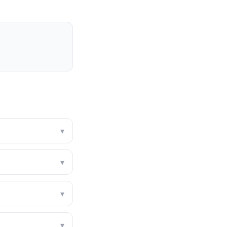
▾
▾
▾
▾