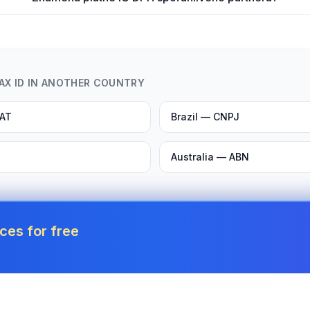
TAX ID IN ANOTHER COUNTRY
VAT
Brazil — CNPJ
Australia — ABN
ces for free