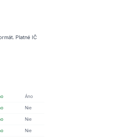
ormát. Platné IČ
no
Áno
no
Nie
no
Nie
no
Nie