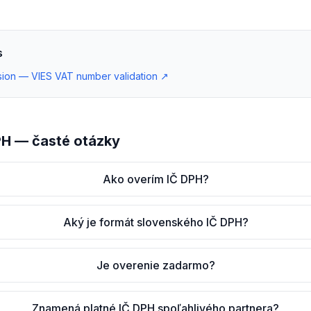
s
ion — VIES VAT number validation
↗
PH — časté otázky
Ako overím IČ DPH?
Aký je formát slovenského IČ DPH?
Je overenie zadarmo?
Znamená platné IČ DPH spoľahlivého partnera?