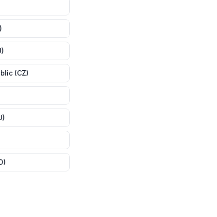
)
U
)
blic
(
CZ
)
U
)
O
)