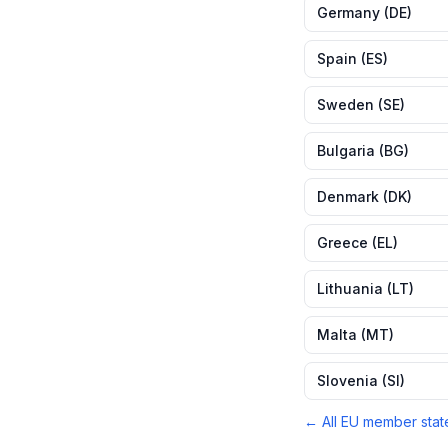
Germany
(
DE
)
Spain
(
ES
)
Sweden
(
SE
)
Bulgaria
(
BG
)
Denmark
(
DK
)
Greece
(
EL
)
Lithuania
(
LT
)
Malta
(
MT
)
Slovenia
(
SI
)
← All EU member stat