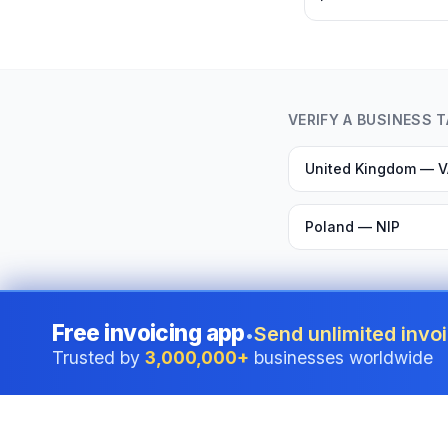
VERIFY A BUSINESS 
United Kingdom — 
Poland — NIP
Free invoicing app
Send unlimited invoi
•
Trusted by
3,000,000+
businesses worldwide