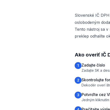
Slovenské IČ DPH 
oslobodeným dodan
Tento nástroj sa v
preklep odhalíte o
Ako overiť IČ
Zadajte číslo
1
Zadajte SK a desa
Skontrolujte fo
2
Dekodér overí štr
Potvrďte cez V
3
Jedným kliknutím
Prečítajte výsl
4