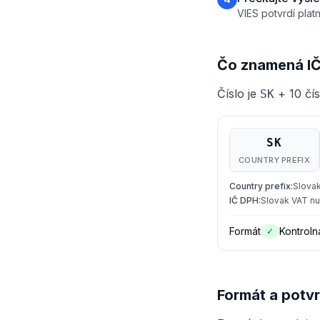
VIES potvrdí plat
Čo znamená I
Číslo je
+ 10 čísl
SK
SK
COUNTRY PREFIX
Country prefix
:
Slovak
IČ DPH
:
Slovak VAT nu
Formát
Kontrolná
✓
Formát a potv