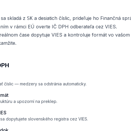
sa skladá z
a desiatich číslic, prideľuje ho Finančná spr
SK
ím v rámci EÚ overte IČ DPH odberateľa cez VIES.
 reálnom čase dopytuje VIES a kontroluje formát vo vašom 
kamžite.
 DPH
ť číslic — medzery sa odstránia automaticky.
rmát
uktúru a upozorní na preklep.
IES
 sa dopytujete slovenského registra cez VIES.
edok