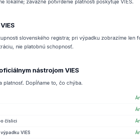
e lokálne; záväzné potvrdenie platnosti poskytuje VIES.
 VIES
tupnosti slovenského registra; pri výpadku zobrazíme len f
ráciu, nie platobnú schopnosť.
oficiálnym nástrojom VIES
a platnosť. Dopĺňame to, čo chýba.
Á
Á
o číslici
Á
i výpadku VIES
Á