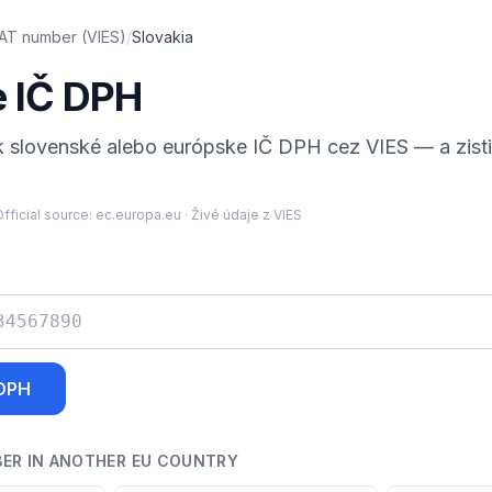
AT number (VIES)
/
Slovakia
e IČ DPH
 slovenské alebo európske IČ DPH cez VIES — a zistit
fficial source:
ec.europa.eu
·
Živé údaje z VIES
 DPH
BER IN ANOTHER EU COUNTRY