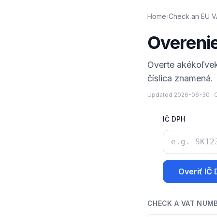
Home
/
Check an EU V
Overeni
Overte akékoľvek
číslica znamená.
Updated
2026-06-30
·
O
IČ DPH
Overiť IČ
CHECK A VAT NUM