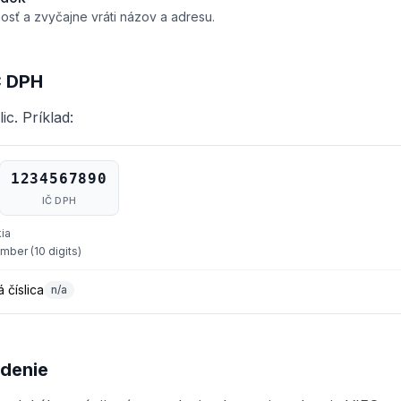
nosť a zvyčajne vráti názov a adresu.
Č DPH
ic. Príklad:
1234567890
IČ DPH
ia
mber (10 digits)
 číslica
n/a
rdenie