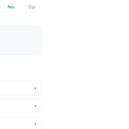
Ναι
Όχι
▾
▾
▾