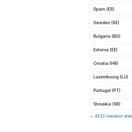
Spain
(
ES
)
Sweden
(
SE
)
Bulgaria
(
BG
)
Estonia
(
EE
)
Croatia
(
HR
)
Luxembourg
(
LU
)
Portugal
(
PT
)
Slovakia
(
SK
)
← All EU member stat