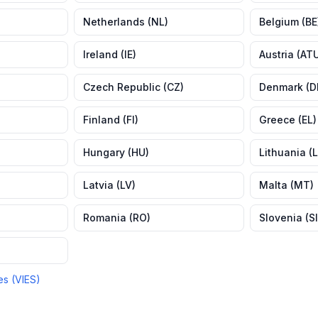
Netherlands
(
NL
)
Belgium
(
BE
Ireland
(
IE
)
Austria
(
AT
Czech Republic
(
CZ
)
Denmark
(
D
Finland
(
FI
)
Greece
(
EL
)
Hungary
(
HU
)
Lithuania
(
Latvia
(
LV
)
Malta
(
MT
)
Romania
(
RO
)
Slovenia
(
SI
es (VIES)