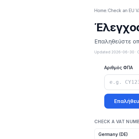
Home
/
Check an EU V
Έλεγχος
Επαληθεύστε οπ
Updated
2026-06-30
·
O
Αριθμός ΦΠΑ
Επαλήθε
CHECK A VAT NUM
Germany
(
DE
)