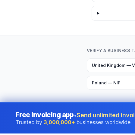
VERIFY A BUSINESS 
United Kingdom — 
Poland — NIP
Free invoicing app
Send unlimited invoi
•
Trusted by
3,000,000+
businesses worldwide