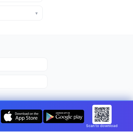
▾
Scan to download