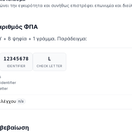
ιώνει την εγκυρότητα και συνήθως επιστρέφει επωνυμία και διεύ
 αριθμός ΦΠΑ
+ 8 ψηφία + 1 γράμμα. Παράδειγμα:
Y
12345678
L
IDENTIFIER
CHECK LETTER
s
identifier
letter
ελέγχου
n/a
ιβεβαίωση