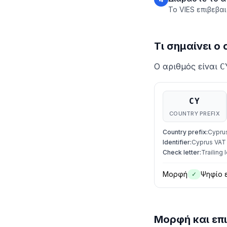
Το VIES επιβεβα
Τι σημαίνει ο
Ο αριθμός είναι
C
CY
COUNTRY PREFIX
Country prefix
:
Cypru
Identifier
:
Cyprus VAT 
Check letter
:
Trailing 
Μορφή
Ψηφίο 
✓
Μορφή και επ