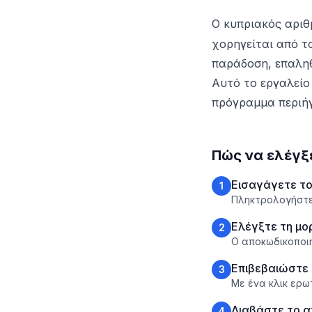
Ο κυπριακός αρι
χορηγείται από τ
παράδοση, επαληθ
Αυτό το εργαλείο
πρόγραμμα περιήγ
Πώς να ελέγξ
Εισαγάγετε το
1
Πληκτρολογήστε
Ελέγξτε τη μο
2
Ο αποκωδικοποιη
Επιβεβαιώστε
3
Με ένα κλικ ερω
Διαβάστε το 
4