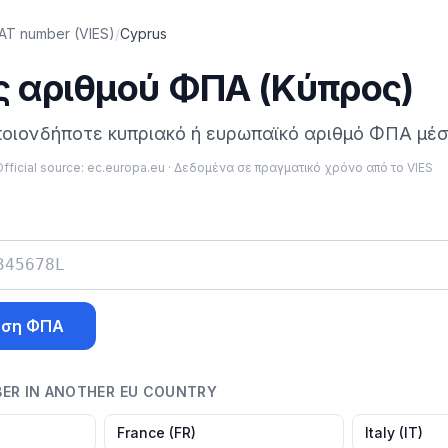
AT number (VIES)
/
Cyprus
 αριθμού ΦΠΑ (Κύπρος)
οιονδήποτε κυπριακό ή ευρωπαϊκό αριθμό ΦΠΑ μέσ
fficial source:
ec.europa.eu
·
Δεδομένα σε πραγματικό χρόνο από το VIES
υση ΦΠΑ
BER IN ANOTHER EU COUNTRY
France
(
FR
)
Italy
(
IT
)