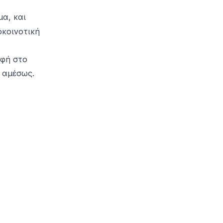
μα, και
οκοινοτική
ρφή στο
 αμέσως.