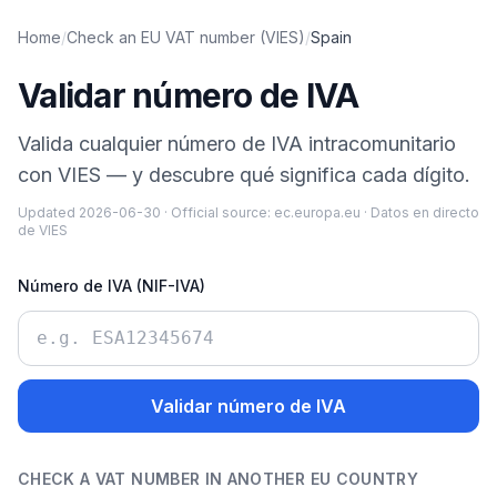
Home
/
Check an EU VAT number (VIES)
/
Spain
Validar número de IVA
Valida cualquier número de IVA intracomunitario
con VIES — y descubre qué significa cada dígito.
Updated
2026-06-30
·
Official source:
ec.europa.eu
·
Datos en directo
de VIES
Número de IVA (NIF-IVA)
Validar número de IVA
CHECK A VAT NUMBER IN ANOTHER EU COUNTRY