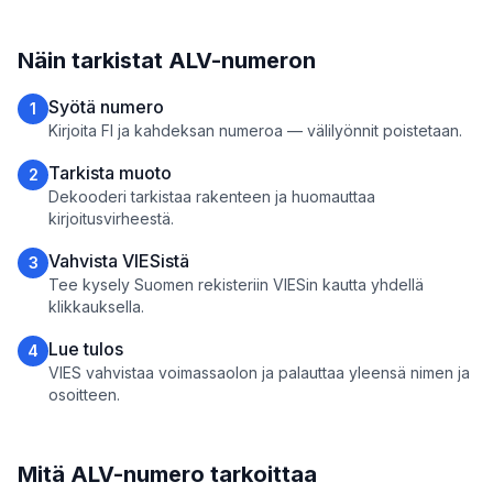
Näin tarkistat ALV-numeron
Syötä numero
1
Kirjoita FI ja kahdeksan numeroa — välilyönnit poistetaan.
Tarkista muoto
2
Dekooderi tarkistaa rakenteen ja huomauttaa
kirjoitusvirheestä.
Vahvista VIESistä
3
Tee kysely Suomen rekisteriin VIESin kautta yhdellä
klikkauksella.
Lue tulos
4
VIES vahvistaa voimassaolon ja palauttaa yleensä nimen ja
osoitteen.
Mitä ALV-numero tarkoittaa