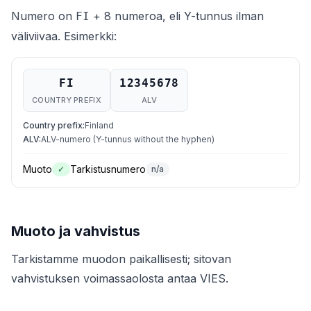
Numero on
+ 8 numeroa, eli Y-tunnus ilman
FI
väliviivaa. Esimerkki:
FI
12345678
COUNTRY PREFIX
ALV
Country prefix
:
Finland
ALV
:
ALV-numero (Y-tunnus without the hyphen)
Muoto
Tarkistusnumero
✓
n/a
Muoto ja vahvistus
Tarkistamme muodon paikallisesti; sitovan
vahvistuksen voimassaolosta antaa VIES.