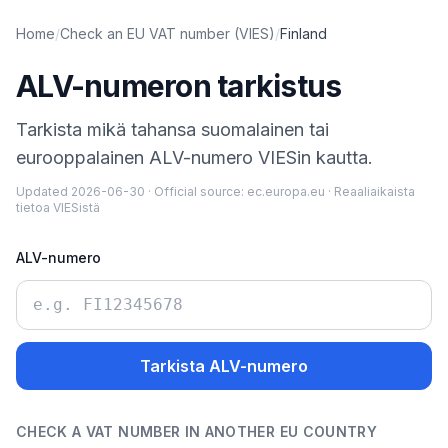
Home
/
Check an EU VAT number (VIES)
/
Finland
ALV-numeron tarkistus
Tarkista mikä tahansa suomalainen tai
eurooppalainen ALV-numero VIESin kautta.
Updated
2026-06-30
·
Official source:
ec.europa.eu
·
Reaaliaikaista
tietoa VIESistä
ALV-numero
Tarkista ALV-numero
CHECK A VAT NUMBER IN ANOTHER EU COUNTRY