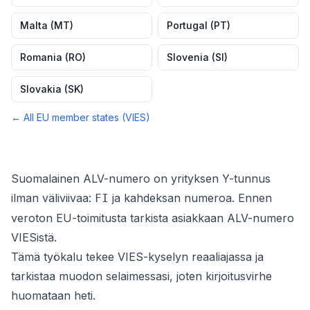
Malta
(
MT
)
Portugal
(
PT
)
Romania
(
RO
)
Slovenia
(
SI
)
Slovakia
(
SK
)
← All EU member states (VIES)
Suomalainen ALV-numero on yrityksen Y-tunnus
ilman väliviivaa:
ja kahdeksan numeroa. Ennen
FI
veroton EU-toimitusta tarkista asiakkaan ALV-numero
VIESistä.
Tämä työkalu tekee VIES-kyselyn reaaliajassa ja
tarkistaa muodon selaimessasi, joten kirjoitusvirhe
huomataan heti.