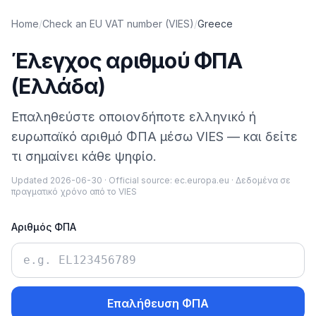
Home
/
Check an EU VAT number (VIES)
/
Greece
Έλεγχος αριθμού ΦΠΑ
(Ελλάδα)
Επαληθεύστε οποιονδήποτε ελληνικό ή
ευρωπαϊκό αριθμό ΦΠΑ μέσω VIES — και δείτε
τι σημαίνει κάθε ψηφίο.
Updated
2026-06-30
·
Official source:
ec.europa.eu
·
Δεδομένα σε
πραγματικό χρόνο από το VIES
Αριθμός ΦΠΑ
Επαλήθευση ΦΠΑ