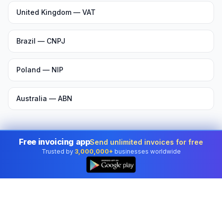
United Kingdom — VAT
Brazil — CNPJ
Poland — NIP
Australia — ABN
Free invoicing app
Send unlimited invoices for free
Trusted by
3,000,000+
businesses worldwide