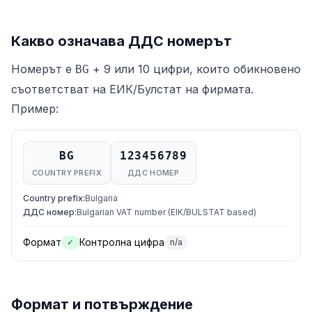
Какво означава ДДС номерът
Номерът е
+ 9 или 10 цифри, които обикновено
BG
съответстват на ЕИК/Булстат на фирмата.
Пример:
BG
123456789
COUNTRY PREFIX
ДДС НОМЕР
Country prefix
:
Bulgaria
ДДС номер
:
Bulgarian VAT number (EIK/BULSTAT based)
Формат
Контролна цифра
✓
n/a
Формат и потвърждение