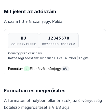
Mit jelent az adószám
A szám
+ 8 számjegy. Példa:
HU
HU
12345678
COUNTRY PREFIX
KÖZÖSSÉGI ADÓSZÁM
Country prefix
:
Hungary
Közösségi adószám
:
Hungarian EU VAT number (8 digits)
Formátum
Ellenőrző számjegy
✓
n/a
Formátum és megerősítés
A formátumot helyben ellenőrizzük; az érvényesség
kötelező megerősítését a VIES adja.