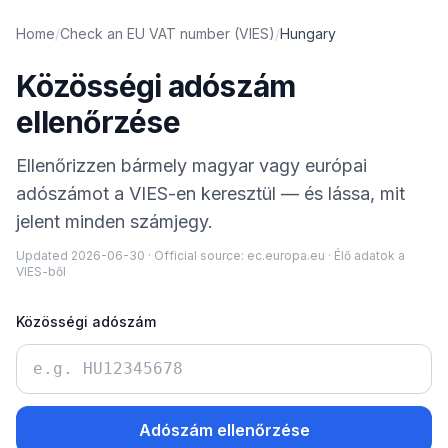
Home
/
Check an EU VAT number (VIES)
/
Hungary
Közösségi adószám
ellenőrzése
Ellenőrizzen bármely magyar vagy európai
adószámot a VIES-en keresztül — és lássa, mit
jelent minden számjegy.
Updated
2026-06-30
·
Official source:
ec.europa.eu
·
Élő adatok a
VIES-ből
Közösségi adószám
Adószám ellenőrzése