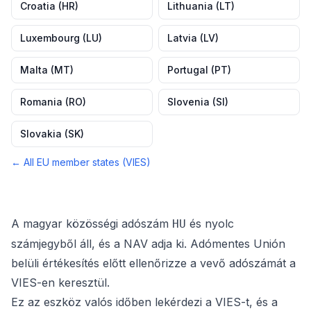
Croatia
(
HR
)
Lithuania
(
LT
)
Luxembourg
(
LU
)
Latvia
(
LV
)
Malta
(
MT
)
Portugal
(
PT
)
Romania
(
RO
)
Slovenia
(
SI
)
Slovakia
(
SK
)
← All EU member states (VIES)
A magyar közösségi adószám
és nyolc
HU
számjegyből áll, és a NAV adja ki. Adómentes Unión
belüli értékesítés előtt ellenőrizze a vevő adószámát a
VIES-en keresztül.
Ez az eszköz valós időben lekérdezi a VIES-t, és a