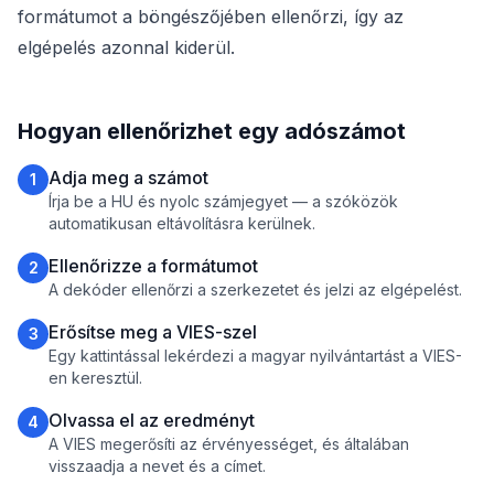
formátumot a böngészőjében ellenőrzi, így az
elgépelés azonnal kiderül.
Hogyan ellenőrizhet egy adószámot
Adja meg a számot
1
Írja be a HU és nyolc számjegyet — a szóközök
automatikusan eltávolításra kerülnek.
Ellenőrizze a formátumot
2
A dekóder ellenőrzi a szerkezetet és jelzi az elgépelést.
Erősítse meg a VIES-szel
3
Egy kattintással lekérdezi a magyar nyilvántartást a VIES-
en keresztül.
Olvassa el az eredményt
4
A VIES megerősíti az érvényességet, és általában
visszaadja a nevet és a címet.