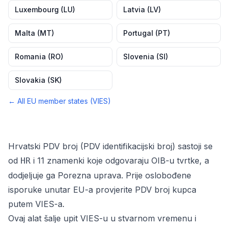
Luxembourg
(
LU
)
Latvia
(
LV
)
Malta
(
MT
)
Portugal
(
PT
)
Romania
(
RO
)
Slovenia
(
SI
)
Slovakia
(
SK
)
← All EU member states (VIES)
Hrvatski PDV broj (PDV identifikacijski broj) sastoji se
od
i 11 znamenki koje odgovaraju OIB-u tvrtke, a
HR
dodjeljuje ga Porezna uprava. Prije oslobođene
isporuke unutar EU-a provjerite PDV broj kupca
putem VIES-a.
Ovaj alat šalje upit VIES-u u stvarnom vremenu i