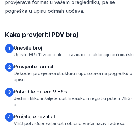
provjerava format u vašem pregledniku, pa se
pogreška u upisu odmah uočava.
Kako provjeriti PDV broj
Unesite broj
1
Upišite HR i 11 znamenki — razmaci se uklanjaju automatski.
Provjerite format
2
Dekoder provjerava strukturu i upozorava na pogrešku u
upisu.
Potvrdite putem VIES-a
3
Jednim klikom šaljete upit hrvatskom registru putem VIES-
a.
Pročitajte rezultat
4
VIES potvrđuje valjanost i obično vraća naziv i adresu.