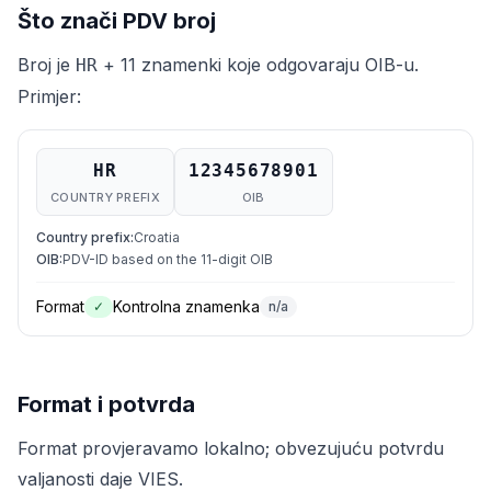
Što znači PDV broj
Broj je
+ 11 znamenki koje odgovaraju OIB-u.
HR
Primjer:
HR
12345678901
COUNTRY PREFIX
OIB
Country prefix
:
Croatia
OIB
:
PDV-ID based on the 11-digit OIB
Format
Kontrolna znamenka
✓
n/a
Format i potvrda
Format provjeravamo lokalno; obvezujuću potvrdu
valjanosti daje VIES.