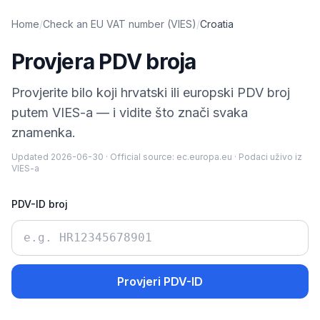
Home
/
Check an EU VAT number (VIES)
/
Croatia
Provjera PDV broja
Provjerite bilo koji hrvatski ili europski PDV broj
putem VIES-a — i vidite što znači svaka
znamenka.
Updated
2026-06-30
·
Official source:
ec.europa.eu
·
Podaci uživo iz
VIES-a
PDV-ID broj
Provjeri PDV-ID