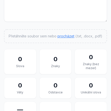
Přetáhněte soubor sem nebo
procházet
(.txt, .docx, .pdf)
0
0
0
Znaky (bez
Slova
Znaky
mezer)
0
0
0
Věty
Odstavce
Unikátní slova
—