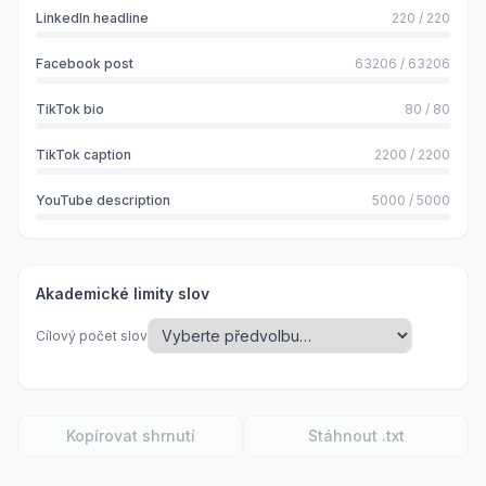
LinkedIn headline
220
/
220
Facebook post
63206
/
63206
TikTok bio
80
/
80
TikTok caption
2200
/
2200
YouTube description
5000
/
5000
Akademické limity slov
Cílový počet slov
Kopírovat shrnutí
Stáhnout .txt