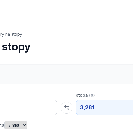
ry na stopy
 stopy
stopa
(
ft
)
3,281
ta