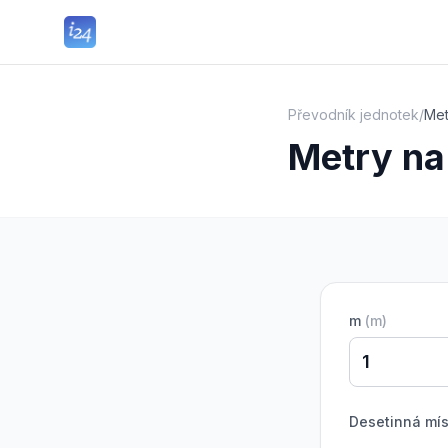
Převodník jednotek
/
Met
Metry na
m
(
m
)
Desetinná mís