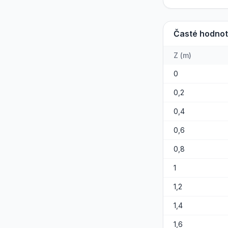
Časté hodno
Z
(
m
)
0
0,2
0,4
0,6
0,8
1
1,2
1,4
1,6