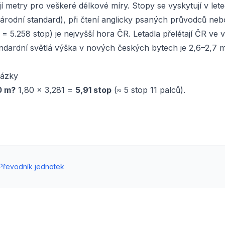
í metry pro veškeré délkové míry. Stopy se vyskytují v letec
árodní standard), při čtení anglicky psaných průvodců nebo
= 5.258 stop) je nejvyšší hora ČR. Letadla přelétají ČR ve
ndardní světlá výška v nových českých bytech je 2,6–2,7 m
tázky
80 m?
1,80 × 3,281 =
5,91 stop
(≈ 5 stop 11 palců).
Převodník jednotek