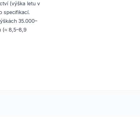
tví (výška letu v
 specifikací.
 výškách 35.000–
 (≈ 8,5–8,9