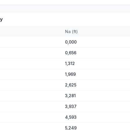
ty
Na
(
ft
)
0,000
0,656
1,312
1,969
2,625
3,281
3,937
4,593
5,249