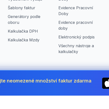
Šablony faktur
Evidence Pracovní
Doby
Generátory podle
oboru
Evidence pracovní
doby
Kalkulačka DPH
Elektronický podpis
Kalkulačka Mzdy
Všechny nástroje a
kalkulačky
 Republic
jte neomezené množství faktur zdarma
ě