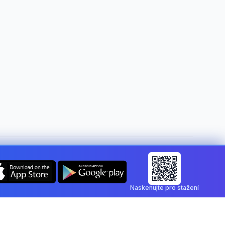
Změnit zemi:
Czech Republic
Naskenujte pro stažení