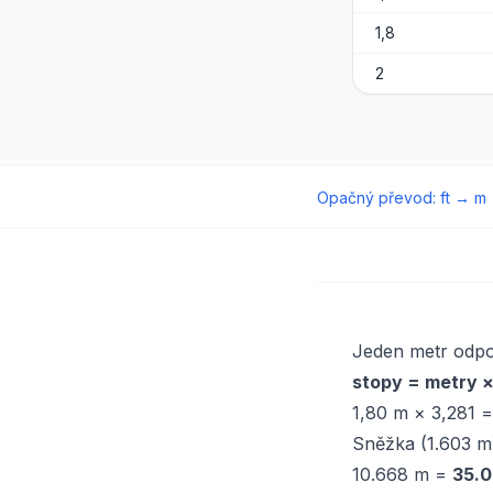
1,8
2
Opačný převod
:
ft
→
m
Jeden metr odp
stopy = metry 
1,80 m × 3,281 
Sněžka (1.603 m
10.668 m =
35.0