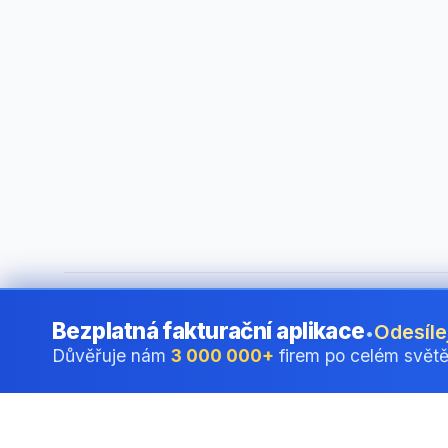
©
2026
i24 Limited. All rights reserved.
•
Pro firmy v Czech
Bezplatná fakturační aplikace
Odesíle
•
Důvěřuje nám
3 000 000+
firem po celém svět