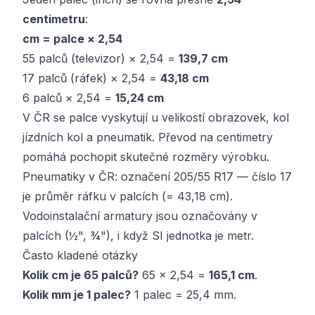
centimetru
:
cm = palce × 2,54
55 palců (televizor) × 2,54 =
139,7 cm
17 palců (ráfek) × 2,54 =
43,18 cm
6 palců × 2,54 =
15,24 cm
V ČR se palce vyskytují u velikostí obrazovek, kol
jízdních kol a pneumatik. Převod na centimetry
pomáhá pochopit skutečné rozměry výrobku.
Pneumatiky v ČR: označení 205/55 R17 — číslo 17
je průměr ráfku v palcích (= 43,18 cm).
Vodoinstalační armatury jsou označovány v
palcích (½", ¾"), i když SI jednotka je metr.
Často kladené otázky
Kolik cm je 65 palců?
65 × 2,54 =
165,1 cm
.
Kolik mm je 1 palec?
1 palec = 25,4 mm.