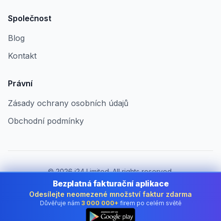
Společnost
Blog
Kontakt
Právní
Zásady ochrany osobních údajů
Obchodní podmínky
©
2026
i24 Limited. All rights reserved.
Pro firmy v Czech Republic
Bezplatná fakturační aplikace
Odesílejte neomezené množství faktur zdarma
Změnit zemi:
Czech Republic
Důvěřuje nám
3 000 000+
firem po celém světě