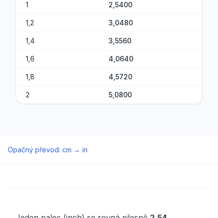
1
2,5400
1,2
3,0480
1,4
3,5560
1,6
4,0640
1,8
4,5720
2
5,0800
Opačný převod
:
cm
→
in
Jeden palec (inch) se rovná přesně
2,54