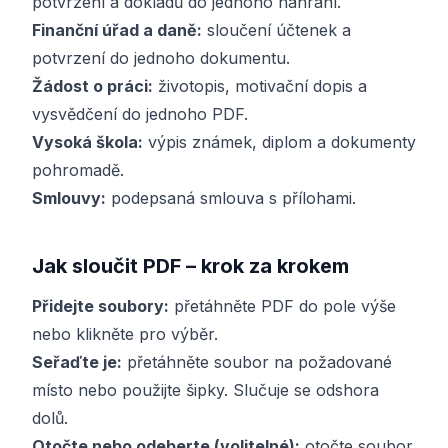
potvrzení a dokladů do jednoho nahrání.
Finanční úřad a daně:
sloučení účtenek a
potvrzení do jednoho dokumentu.
Žádost o práci:
životopis, motivační dopis a
vysvědčení do jednoho PDF.
Vysoká škola:
výpis známek, diplom a dokumenty
pohromadě.
Smlouvy:
podepsaná smlouva s přílohami.
Jak sloučit PDF – krok za krokem
Přidejte soubory:
přetáhněte PDF do pole výše
nebo klikněte pro výběr.
Seřaďte je:
přetáhněte soubor na požadované
místo nebo použijte šipky. Slučuje se odshora
dolů.
Otočte nebo odeberte (volitelné):
otočte soubor