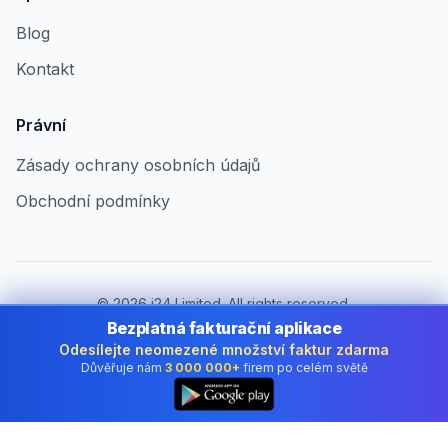
Blog
Kontakt
Právní
Zásady ochrany osobních údajů
Obchodní podmínky
©
2026
i24 Limited. All rights reserved.
Pro firmy v Czech Republic
Bezplatná fakturační aplikace
Odesílejte neomezené množství faktur zdarma
Změnit zemi:
Czech Republic
Důvěřuje nám
3 000 000+
firem po celém světě