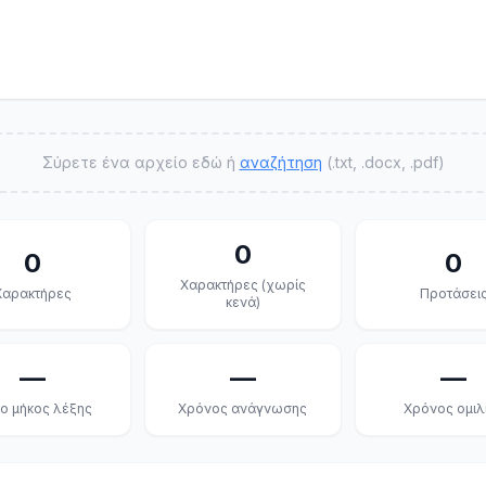
Σύρετε ένα αρχείο εδώ ή
αναζήτηση
(.txt, .docx, .pdf)
0
0
0
Χαρακτήρες (χωρίς
Χαρακτήρες
Προτάσει
κενά)
—
—
—
ο μήκος λέξης
Χρόνος ανάγνωσης
Χρόνος ομιλ