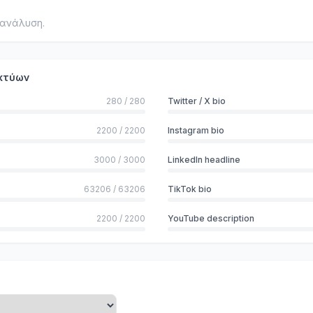
 ανάλυση.
ικτύων
280
/
280
Twitter / X bio
2200
/
2200
Instagram bio
3000
/
3000
LinkedIn headline
63206
/
63206
TikTok bio
2200
/
2200
YouTube description