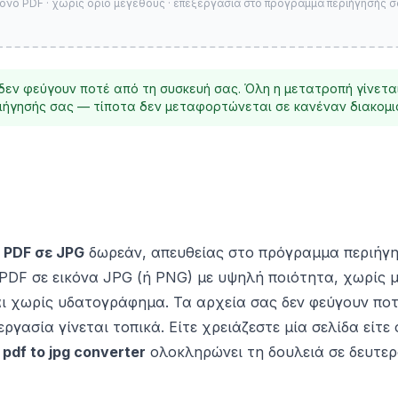
όνο PDF · χωρίς όριο μεγέθους · επεξεργασία στο πρόγραμμα περιήγησής σ
δεν φεύγουν ποτέ από τη συσκευή σας. Όλη η μετατροπή γίνετα
ήγησής σας — τίποτα δεν μεταφορτώνεται σε κανέναν διακομι
 PDF σε JPG
δωρεάν, απευθείας στο πρόγραμμα περιήγ
 PDF σε εικόνα JPG (ή PNG) με υψηλή ποιότητα, χωρίς
ι χωρίς υδατογράφημα. Τα αρχεία σας δεν φεύγουν ποτ
ργασία γίνεται τοπικά. Είτε χρειάζεστε μία σελίδα είτε
ο
pdf to jpg converter
ολοκληρώνει τη δουλειά σε δευτερ