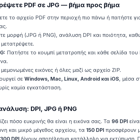
ρέψετε PDF σε JPG — βήμα προς βήμα
τε το αρχείο PDF στην περιοχή πιο πάνω ή πατήστε για
ας.
τε μορφή (JPG ή PNG), ανάλυση DPI και ποιότητα, καθώ
 μετατρέψετε.
G:
Πατήστε το κουμπί μετατροπής και κάθε σελίδα του
να.
μεμονωμένες εικόνες ή όλες μαζί ως αρχείο ZIP.
ουργεί σε
Windows, Mac, Linux, Android και iOS
, μέσα 
ωρίς καμία εγκατάσταση.
ανάλυση: DPI, JPG ή PNG
ζει πόσο ευκρινής θα είναι η εικόνα σας. Τα
96 DPI
είνα
νη και μικρό μέγεθος αρχείου, τα
150 DPI
προσφέρουν μ
300 DPI
δίνουν αποτέλεσμα κατάλληλο για εκτύπωση. Γ