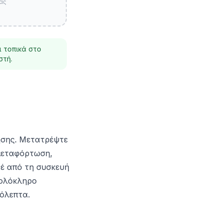
ας
ι τοπικά στο
στή.
ησης. Μετατρέψτε
 μεταφόρτωση,
έ από τη συσκευή
 ολόκληρο
όλεπτα.