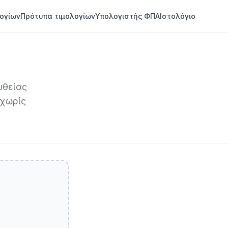
ογίων
Πρότυπα τιμολογίων
Υπολογιστής ΦΠΑ
Ιστολόγιο
υθείας
 χωρίς