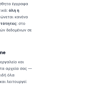
ίσθητα έγγραφα
τικά:
όλη η
τώνεται κανένα
υτότητες
: στο
κών δεδομένων σε
one
εργαλείο και
 τα αρχεία σας —
ειδή όλα
και λειτουργεί