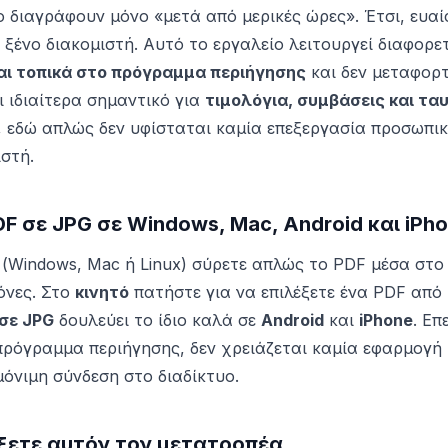
το διαγράφουν μόνο «μετά από μερικές ώρες». Έτσι, ευα
 ξένο διακομιστή. Αυτό το εργαλείο λειτουργεί διαφορε
αι τοπικά στο πρόγραμμα περιήγησης
και δεν μεταφορ
ι ιδιαίτερα σημαντικό για
τιμολόγια, συμβάσεις και τα
, εδώ απλώς δεν υφίσταται καμία επεξεργασία προσωπι
ιστή.
 σε JPG σε Windows, Mac, Android και iPh
(Windows, Mac ή Linux) σύρετε απλώς το PDF μέσα στο 
όνες. Στο
κινητό
πατήστε για να επιλέξετε ένα PDF από
σε JPG
δουλεύει το ίδιο καλά σε
Android
και
iPhone
. Επ
πρόγραμμα περιήγησης, δεν χρειάζεται καμία εφαρμογή 
μόνιμη σύνδεση στο διαδίκτυο.
έξετε αυτόν τον μετατροπέα