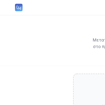
Μετατ
στο π