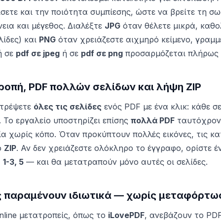
ίσετε και την ποιότητα συμπίεσης, ώστε να βρείτε τη σ
νεια και μέγεθος. Διαλέξτε
JPG
όταν θέλετε μικρά, καθολ
λίδες) και
PNG
όταν χρειάζεστε αιχμηρό κείμενο, γραμμέ
ή σε
pdf σε jpeg
ή σε
pdf σε png
προσαρμόζεται πλήρως σ
ροπή, PDF πολλών σελίδων και λήψη ZIP
ατρέψετε
όλες τις σελίδες
ενός PDF με ένα κλικ: κάθε σε
. Το εργαλείο υποστηρίζει επίσης
πολλά PDF
ταυτόχρονα
ία χωρίς κόπο. Όταν προκύπτουν πολλές εικόνες, τις κα
ο
ZIP
. Αν δεν χρειάζεστε ολόκληρο το έγγραφο, ορίστε έ
α
1-3, 5
— και θα μετατραπούν μόνο αυτές οι σελίδες.
ς παραμένουν ιδιωτικά — χωρίς μεταφόρτω
nline μετατροπείς, όπως το
iLovePDF
, ανεβάζουν το PD