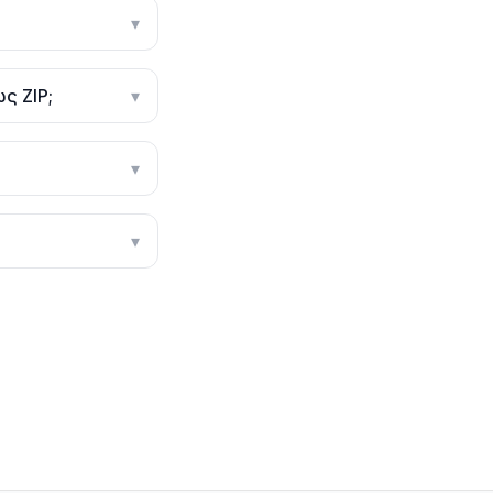
▾
ς ZIP;
▾
▾
▾