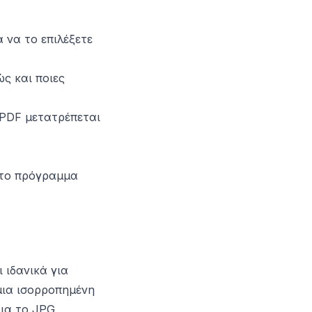
 να το επιλέξετε
ς και ποιες
 PDF μετατρέπεται
στο πρόγραμμα
ι ιδανικά για
ια ισορροπημένη
ια το JPG