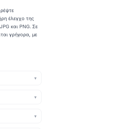
τρέψτε
ήρη έλεγχο της
 JPG και PNG. Σε
εται γρήγορα, με
▾
▾
▾