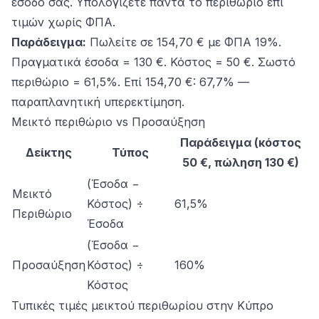
έσοδό σας. Υπολογίζετε πάντα το περιθώριο επί
τιμών χωρίς ΦΠΑ.
Παράδειγμα:
Πωλείτε σε 154,70 € με ΦΠΑ 19%.
Πραγματικά έσοδα = 130 €. Κόστος = 50 €. Σωστό
περιθώριο = 61,5%. Επί 154,70 €: 67,7% —
παραπλανητική υπερεκτίμηση.
Μεικτό περιθώριο vs Προσαύξηση
Παράδειγμα (κόστος
Δείκτης
Τύπος
50 €, πώληση 130 €)
(Έσοδα −
Μεικτό
Κόστος) ÷
61,5%
Περιθώριο
Έσοδα
(Έσοδα −
Προσαύξηση
Κόστος) ÷
160%
Κόστος
Τυπικές τιμές μεικτού περιθωρίου στην Κύπρο