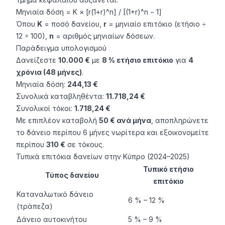
Μηνιαία δόση = Κ × [r(1+r)^n] / [(1+r)^n − 1]
Όπου
Κ
= ποσό δανείου,
r
= μηνιαίο επιτόκιο (ετήσιο ÷
12 ÷ 100),
n
= αριθμός μηνιαίων δόσεων.
Παράδειγμα υπολογισμού
Δανείζεστε
10.000 €
με
8 % ετήσιο επιτόκιο
για
4
χρόνια (48 μήνες)
.
Μηνιαία δόση:
244,13 €
Συνολικά καταβληθέντα:
11.718,24 €
Συνολικοί τόκοι:
1.718,24 €
Με επιπλέον καταβολή
50 € ανά μήνα
, αποπληρώνετε
το δάνειο περίπου 6 μήνες νωρίτερα και εξοικονομείτε
περίπου
310 €
σε τόκους.
Τυπικά επιτόκια δανείων στην Κύπρο (2024–2025)
Τυπικό ετήσιο
Τύπος δανείου
επιτόκιο
Καταναλωτικό δάνειο
6 % – 12 %
(τράπεζα)
Δάνειο αυτοκινήτου
5 % – 9 %