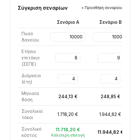
Σύγκριση σεναρίων
+
Προσθήκη σεναρίου
Σενάριο
A
Σενάριο
B
Ποσό
δανείου
Ετήσιο
επιτόκιο
(
ΣΕΠΕ
)
Διάρκεια
(
έτη
)
Μηνιαία
244,13 €
248,85 €
δόση
Συνολικοί
1.718,20 €
1.944,82 €
τόκοι
Συνολικό
11.718,20 €
11.944,82 €
κόστος
Καλύτερη επιλογή