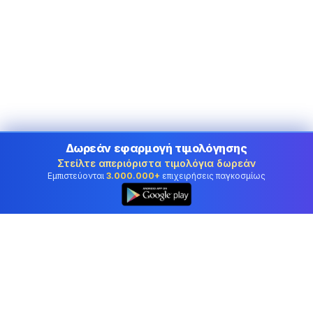
Δωρεάν εφαρμογή τιμολόγησης
Στείλτε απεριόριστα τιμολόγια δωρεάν
Εμπιστεύονται
3.000.000+
επιχειρήσεις παγκοσμίως
👆